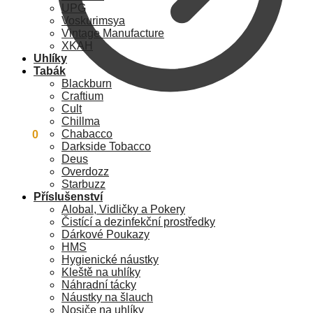
UPG
Voskurimsya
Vintage Manufacture
XKAH
Uhlíky
Tabák
Blackburn
Craftium
Cult
Chillma
Chabacco
0
Kč
0
Darkside Tobacco
Deus
Overdozz
Starbuzz
Příslušenství
Alobal, Vidličky a Pokery
Čistící a dezinfekční prostředky
Dárkové Poukazy
HMS
Hygienické náustky
Kleště na uhlíky
Náhradní tácky
Náustky na šlauch
Nosiče na uhlíky