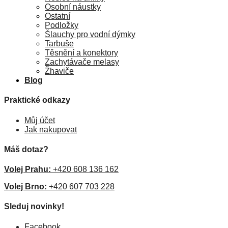
Osobní náustky
Ostatní
Podložky
Šlauchy pro vodní dýmky
Tarbuše
Těsnění a konektory
Zachytávače melasy
Žhaviče
Blog
Praktické odkazy
Můj účet
Jak nakupovat
Máš dotaz?
Volej Prahu:
+420 608 136 162
Volej Brno:
+420 607 703 228
Sleduj novinky!
Facebook