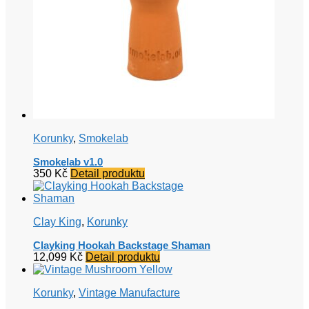
Korunky
,
Smokelab
Smokelab v1.0
350
Kč
Detail produktu
Clay King
,
Korunky
Clayking Hookah Backstage Shaman
12,099
Kč
Detail produktu
Korunky
,
Vintage Manufacture