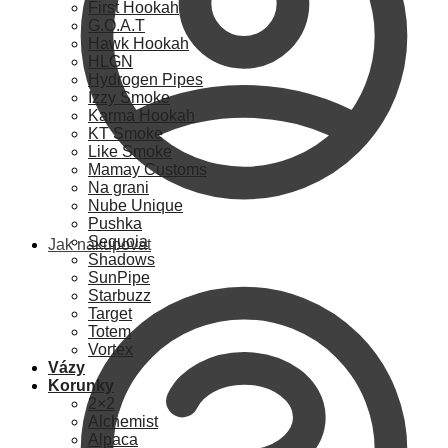
First Hookah
G.O.A.T
Hawk Hookah
HLGN
Hydrogen Pipes
Izzy Smoke
Karma Hookah
KT Smoke
Like Smoke
Mamay Customs
Na grani
Nube Unique
Pushka
Sequoia
Jak nakupovat
Shadows
SunPipe
Starbuzz
Target
Totem
Vortex
Vázy
Korunky
2×2
Alchemist
Alpaca