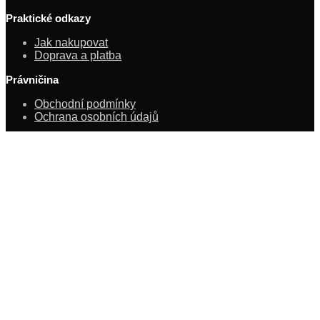
Praktické odkazy
Jak nakupovat
Doprava a platba
Právničina
Obchodní podmínky
Ochrana osobních údajů
Novinky z Backstage
© HOOKAH BACKSTAGE 2020
Exkluzivní zboží ze zákulisí
Používáme cookies, abychom vám poskytli nejlepší online
zážitek.
Více informací o tom, které soubory cookies používáme,
nebo jejich vypnutí najdete v
.
nastavení