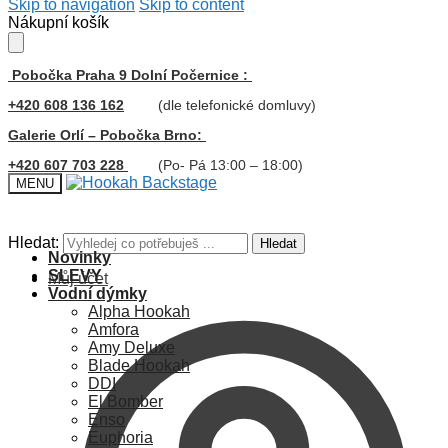
Skip to navigation
Skip to content
Nákupní košík
Pobočka Praha 9 Dolní Počernice :
+420 608 136 162
(dle telefonické domluvy)
Galerie Orlí – Pobočka Brno:
+420 607 703 228
(Po- Pá 13:00 – 18:00)
MENU
Hledat:
Hledat
Novinky
SLEVY
Můj účet
Vodní dýmky
Alpha Hookah
Amfora
Amy Deluxe
Blade Hookah
DDI
El Bomber
Enso
Euphoria