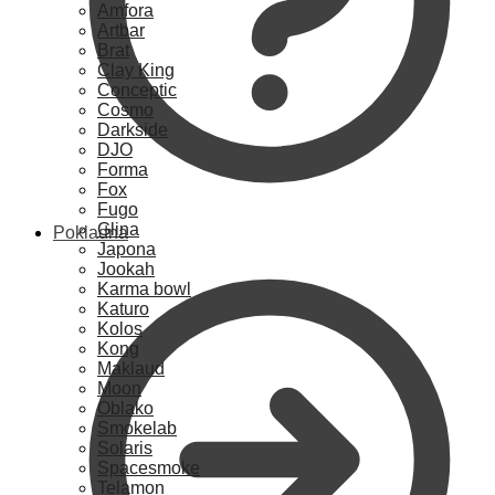
Amfora
Artbar
Brat
Clay King
Conceptic
Cosmo
Darkside
DJO
Forma
Fox
Fugo
Glina
Pokladna
Japona
Jookah
Karma bowl
Katuro
Kolos
Kong
Maklaud
Moon
Oblako
Smokelab
Solaris
Spacesmoke
Telamon