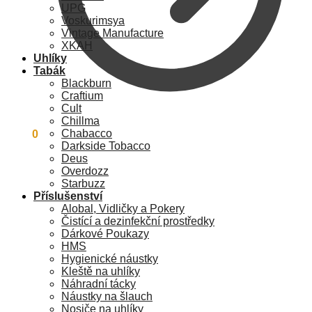
UPG
Voskurimsya
Vintage Manufacture
XKAH
Uhlíky
Tabák
Blackburn
Craftium
Cult
Chillma
Chabacco
0
Kč
0
Darkside Tobacco
Deus
Overdozz
Starbuzz
Příslušenství
Alobal, Vidličky a Pokery
Čistící a dezinfekční prostředky
Dárkové Poukazy
HMS
Hygienické náustky
Kleště na uhlíky
Náhradní tácky
Náustky na šlauch
Nosiče na uhlíky