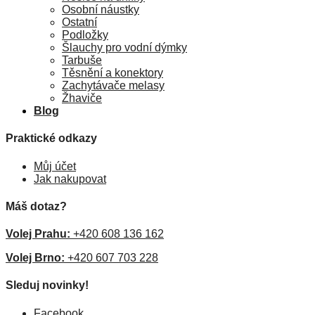
Osobní náustky
Ostatní
Podložky
Šlauchy pro vodní dýmky
Tarbuše
Těsnění a konektory
Zachytávače melasy
Žhaviče
Blog
Praktické odkazy
Můj účet
Jak nakupovat
Máš dotaz?
Volej Prahu:
+420 608 136 162
Volej Brno:
+420 607 703 228
Sleduj novinky!
Facebook