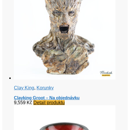
Clay King
,
Korunky
Clayking Groot – Na objednávku
9,559
Kč
Detail produktu