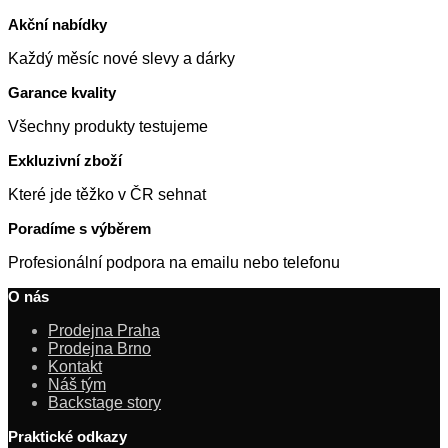
Akční nabídky
Každý měsíc nové slevy a dárky
Garance kvality
Všechny produkty testujeme
Exkluzivní zboží
Které jde těžko v ČR sehnat
Poradíme s výběrem
Profesionální podpora na emailu nebo telefonu
O nás
Prodejna Praha
Prodejna Brno
Kontakt
Náš tým
Backstage story
Praktické odkazy