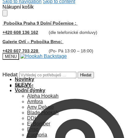
Skip to navigation
Skip to content
Nákupní košík
Pobočka Praha 9 Dolní Počernice :
+420 608 136 162
(dle telefonické domluvy)
Galerie Orlí – Pobočka Brno:
+420 607 703 228
(Po- Pá 13:00 – 18:00)
MENU
Hledat:
Hledat
Novinky
SLEVY
Můj účet
Vodní dýmky
Alpha Hookah
Amfora
Amy Deluxe
Blade Hookah
DDI
El Bomber
Enso
Euphoria