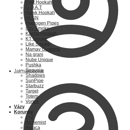
First Hookah
G.O.A.T
Hawk Hookah
HLGN
Hydrogen Pipes
Izzy Smoke
Karma Hookah
KT Smoke
Like Smoke
Mamay Customs
Na grani
Nube Unique
Pushka
Sequoia
Jak nakupovat
Shadows
SunPipe
Starbuzz
Target
Totem
Vortex
Vázy
Korunky
2×2
Alchemist
Alpaca