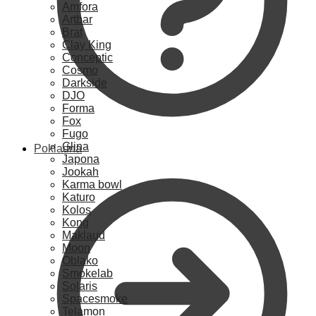
Amfora
Artbar
Brat
Clay King
Conceptic
Cosmo
Darkside
DJO
Forma
Fox
Fugo
Glina
Pokladna
Japona
Jookah
Karma bowl
Katuro
Kolos
Kong
Maklaud
Moon
Oblako
Smokelab
Solaris
Spacesmoke
Telamon