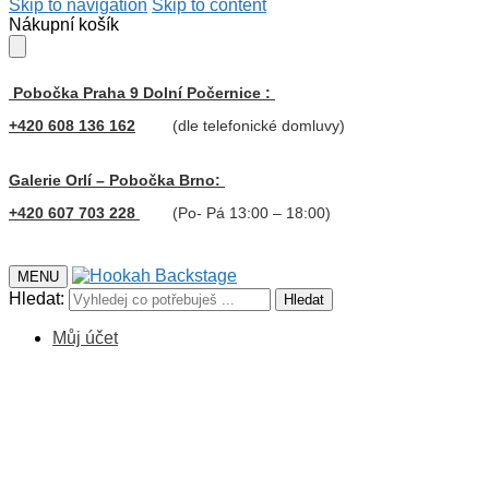
Skip to navigation
Skip to content
Nákupní košík
Pobočka Praha 9 Dolní Počernice :
+420 608 136 162
(dle telefonické domluvy)
Galerie Orlí – Pobočka Brno:
+420 607 703 228
(Po- Pá 13:00 – 18:00)
MENU
Hledat:
Hledat
Můj účet