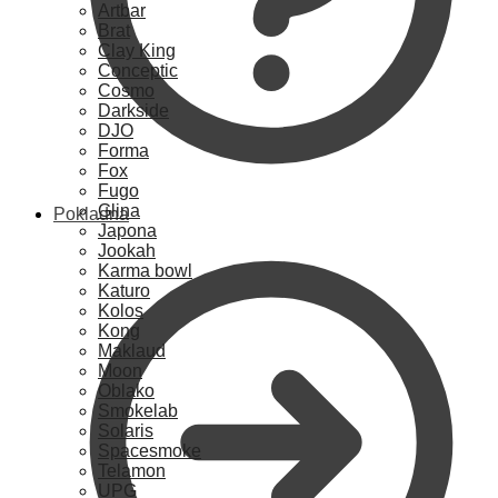
Artbar
Brat
Clay King
Conceptic
Cosmo
Darkside
DJO
Forma
Fox
Fugo
Glina
Pokladna
Japona
Jookah
Karma bowl
Katuro
Kolos
Kong
Maklaud
Moon
Oblako
Smokelab
Solaris
Spacesmoke
Telamon
UPG