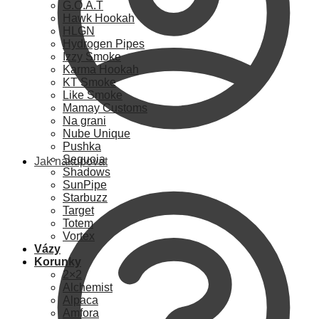
G.O.A.T
Hawk Hookah
HLGN
Hydrogen Pipes
Izzy Smoke
Karma Hookah
KT Smoke
Like Smoke
Mamay Customs
Na grani
Nube Unique
Pushka
Sequoia
Jak nakupovat
Shadows
SunPipe
Starbuzz
Target
Totem
Vortex
Vázy
Korunky
2×2
Alchemist
Alpaca
Amfora