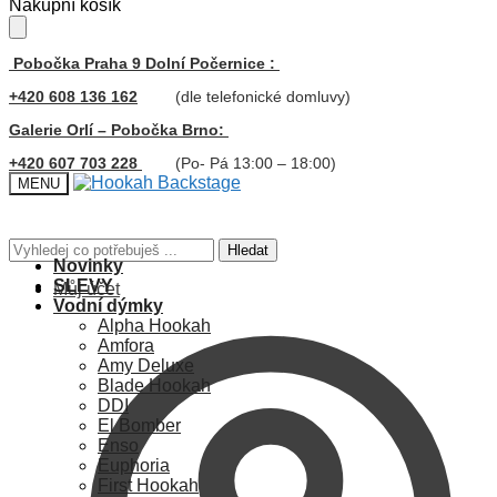
Skip
Skip
Nákupní košík
to
to
navigation
content
Pobočka Praha 9 Dolní Počernice :
+420 608 136 162
(dle telefonické domluvy)
Galerie Orlí – Pobočka Brno:
+420 607 703 228
(Po- Pá 13:00 – 18:00)
MENU
Hledat:
Hledat
Novinky
SLEVY
Můj účet
Vodní dýmky
Alpha Hookah
Amfora
Amy Deluxe
Blade Hookah
DDI
El Bomber
Enso
Euphoria
First Hookah