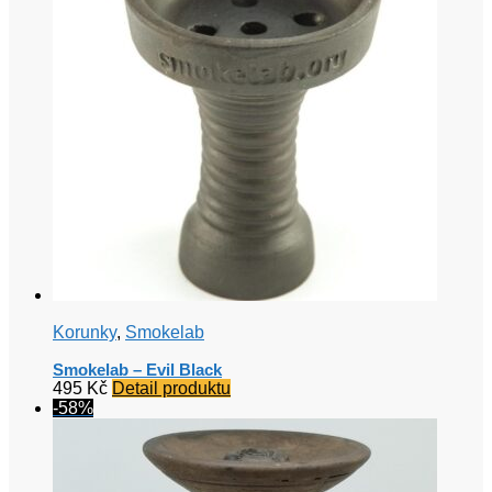
Korunky
,
Smokelab
Smokelab – Evil Black
495
Kč
Detail produktu
-58%