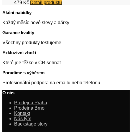
479
Kč
Detail produktu
Akční nabídky
Každý měsíc nové slevy a dárky
Garance kvality
Všechny produkty testujeme
Exkluzivní zboží
Které jde těžko v ČR sehnat
Poradíme s výběrem
Profesionální podpora na emailu nebo telefonu
O nás
Prodejna Praha
Prodejna Brno
Kontakt
Náš tým
Backstage story