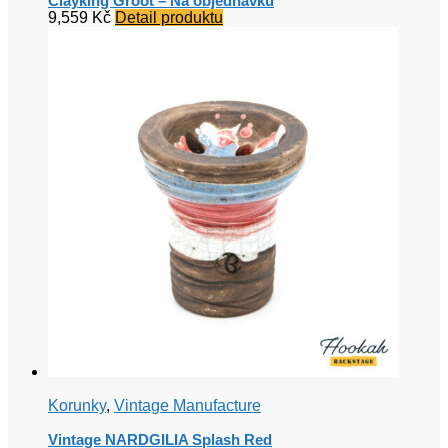
Clayking Groot – Na objednávku
9,559
Kč
Detail produktu
Korunky
,
Vintage Manufacture
Vintage NARDGILIA Splash Red