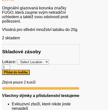
Originální glazovaná korunka značky
FUGO, která zaujme svým netradiční
vzhledem a taktéž svou odolností proti
poškození.
Vhodná pro střední množství tabáku do 20g
2 skladem
Skladové zásoby
Lokace:
Fugo
Amfora
Přidat do košíku
Glaze
Blue
Zbývá pouze 2 kusů!
množství
Všechny dýmky a příslušenství testujeme
Exkluzivní zboží, které nikde jinde
nenajdeš