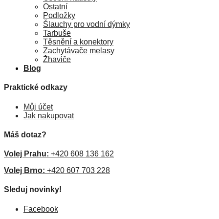
Ostatní
Podložky
Šlauchy pro vodní dýmky
Tarbuše
Těsnění a konektory
Zachytávače melasy
Žhaviče
Blog
Praktické odkazy
Můj účet
Jak nakupovat
Máš dotaz?
Volej Prahu:
+420 608 136 162
Volej Brno:
+420 607 703 228
Sleduj novinky!
Facebook