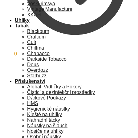
Voskurimsya
Vintage Manufacture
XKAH
Uhlíky
Tabák
Blackburn
Craftium
Cult
Chillma
Chabacco
0
Kč
0
Darkside Tobacco
Deus
Overdozz
Starbuzz
Příslušenství
Alobal, Vidličky a Pokery
Čistící a dezinfekční prostředky
Dárkové Poukazy
HMS
Hygienické náustky
Kleště na uhlíky
Náhradní tácky
Náustky na šlauch
Nosiče na uhlíky
Osobní náustky