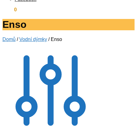
0
Kč
0
Enso
Domů
/
Vodní dýmky
/
Enso