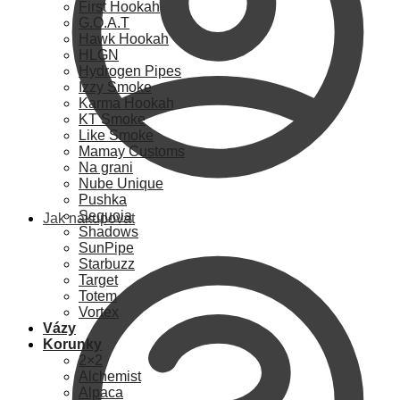
First Hookah
G.O.A.T
Hawk Hookah
HLGN
Hydrogen Pipes
Izzy Smoke
Karma Hookah
KT Smoke
Like Smoke
Mamay Customs
Na grani
Nube Unique
Pushka
Sequoia
Jak nakupovat
Shadows
SunPipe
Starbuzz
Target
Totem
Vortex
Vázy
Korunky
2×2
Alchemist
Alpaca