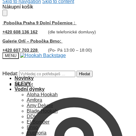
Skip to navigation
Skip to content
Nákupní košík
Pobočka Praha 9 Dolní Počernice :
+420 608 136 162
(dle telefonické domluvy)
Galerie Orlí – Pobočka Brno:
+420 607 703 228
(Po- Pá 13:00 – 18:00)
MENU
Hledat:
Hledat
Novinky
SLEVY
Můj účet
Vodní dýmky
Alpha Hookah
Amfora
Amy Deluxe
Blade Hookah
DDI
El Bomber
Enso
Euphoria