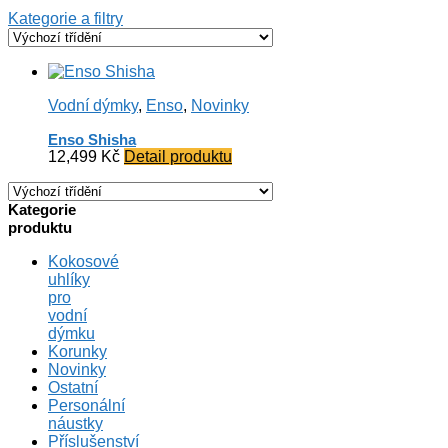
Kategorie a filtry
Vodní dýmky
,
Enso
,
Novinky
Enso Shisha
12,499
Kč
Detail produktu
Kategorie
produktu
Kokosové
uhlíky
pro
vodní
dýmku
Korunky
Novinky
Ostatní
Personální
náustky
Příslušenství