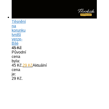
Těsnění
na
korunku
tvrdší
verze-
Bílé
45
Kč
Původní
cena
byla:
45 Kč.
29
Kč
Aktuální
cena
je:
29 Kč.