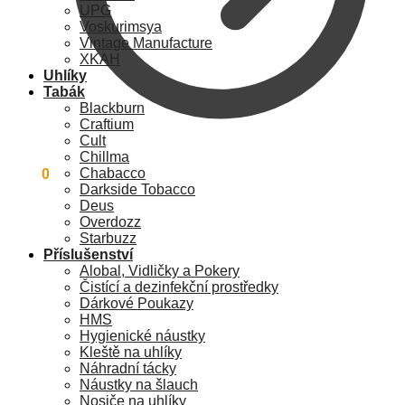
UPG
Voskurimsya
Vintage Manufacture
XKAH
Uhlíky
Tabák
Blackburn
Craftium
Cult
Chillma
Chabacco
0
Kč
0
Darkside Tobacco
Deus
Overdozz
Starbuzz
Příslušenství
Alobal, Vidličky a Pokery
Čistící a dezinfekční prostředky
Dárkové Poukazy
HMS
Hygienické náustky
Kleště na uhlíky
Náhradní tácky
Náustky na šlauch
Nosiče na uhlíky