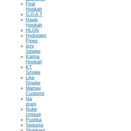
First
Hookah
G.O.A.T
Hawk
Hookah
HLGN
Hydrogen
Pipes
Izzy
Smoke
Karma
Hookah
KT
Smoke
Like
Smoke
Mamay
Customs
Na
grani
Nube
Unique
Pushka
Sequoia
Shadows