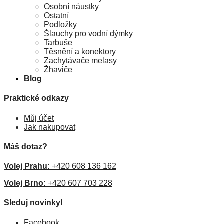
Osobní náustky
Ostatní
Podložky
Šlauchy pro vodní dýmky
Tarbuše
Těsnění a konektory
Zachytávače melasy
Žhaviče
Blog
Praktické odkazy
Můj účet
Jak nakupovat
Máš dotaz?
Volej Prahu:
+420 608 136 162
Volej Brno:
+420 607 703 228
Sleduj novinky!
Facebook