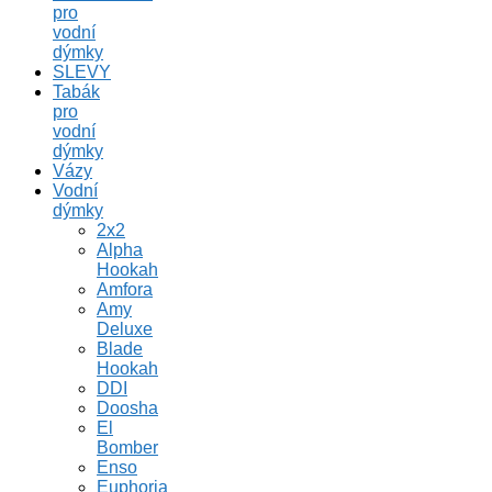
pro
vodní
dýmky
SLEVY
Tabák
pro
vodní
dýmky
Vázy
Vodní
dýmky
2x2
Alpha
Hookah
Amfora
Amy
Deluxe
Blade
Hookah
DDI
Doosha
El
Bomber
Enso
Euphoria