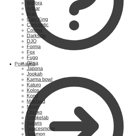
Amfora
Artbar
Brat
Clay King
Conceptic
Cosmo
Darkside
DJO
Forma
Fox
Fugo
Glina
Pokladna
Japona
Jookah
Karma bowl
Katuro
Kolos
Kong
Maklaud
Moon
Oblako
Smokelab
Solaris
Spacesmoke
Telamon