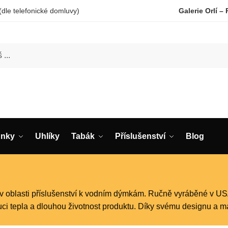
(dle telefonické domluvy)
Galerie Orlí 
unky
Uhlíky
Tabák
Příslušenství
Blog
v oblasti příslušenství k vodním dýmkám.
Ručně vyráběné v USA,
uci tepla a dlouhou životnost produktu.
Díky svému designu a mat