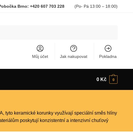
– Pobočka Brno:
+420 607 703 228
(Po- Pá 13:00 – 18:00)
Můj účet
Jak nakupovat
Pokladna
0
Kč
0
 tyto keramické korunky využívají speciální směs hlíny
eriálům poskytují konzistentní a intenzivní chuťový