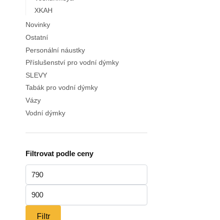
XKAH
Novinky
Ostatní
Personální náustky
Příslušenství pro vodní dýmky
SLEVY
Tabák pro vodní dýmky
Vázy
Vodní dýmky
Filtrovat podle ceny
Minimální
cena
Maximální
cena
Filtr