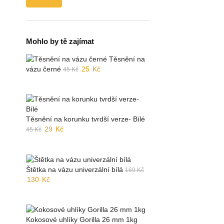
Mohlo by tě zajímat
Těsnění na
Původní
Aktuální
vázu černé
25
Kč
45
Kč
cena
cena
byla:
je:
45 Kč.
25 Kč.
Těsnění na korunku tvrdší verze- Bílé
Původní
Aktuální
29
Kč
45
Kč
cena
cena
byla:
je:
45 Kč.
29 Kč.
Štětka na vázu univerzální bílá
169
Kč
Původní
Aktuální
130
Kč
cena
cena
byla:
je:
169 Kč.
130 Kč.
Kokosové uhlíky Gorilla 26 mm 1kg