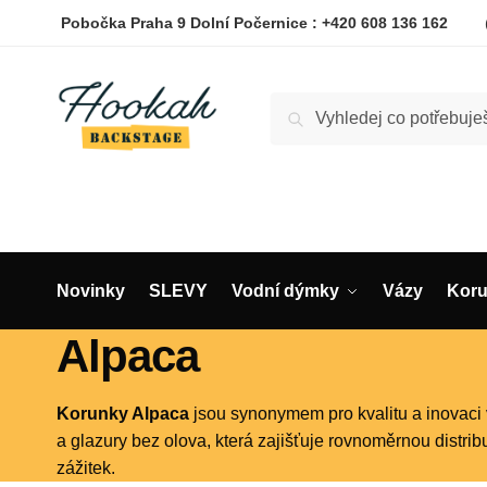
Skip
Skip
Pobočka Praha 9 Dolní Počernice :
+420 608 136 162
to
to
navigation
content
Hledat:
Hledat
Novinky
SLEVY
Vodní dýmky
Vázy
Kor
Alpaca
Korunky Alpaca
jsou synonymem pro kvalitu a inovaci 
a glazury bez olova, která zajišťuje rovnoměrnou distrib
zážitek.