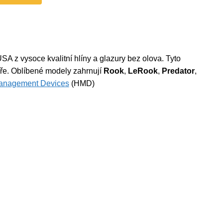
A z vysoce kvalitní hlíny a glazury bez olova.
Tyto
ře.
Oblíbené modely zahrnují
Rook
,
LeRook
,
Predator
,
anagement Devices
(HMD)