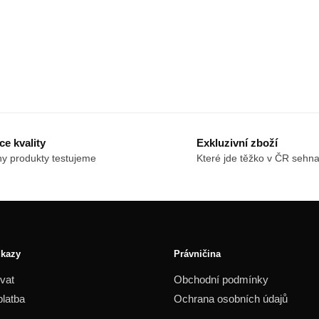
e kvality
Exkluzivní zboží
y produkty testujeme
Které jde těžko v ČR sehna
dkazy
Právničina
vat
Obchodní podmínky
platba
Ochrana osobních údajů