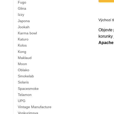
Fugo
Glina
Izzy
Japona
Jookah
Objevte
Karma bowl
korunky 
Katuro
Apache
Kolos
Kong
Maklaud
Moon
Oblako
Smokelab
Solaris
Spacesmoke
Telamon
UPG
Vintage Manufacture
Voskurimsya