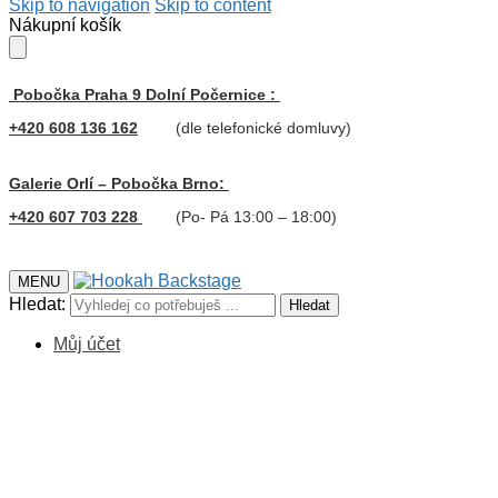
Skip to navigation
Skip to content
Nákupní košík
Pobočka Praha 9 Dolní Počernice :
+420 608 136 162
(dle telefonické domluvy)
Galerie Orlí – Pobočka Brno:
+420 607 703 228
(Po- Pá 13:00 – 18:00)
MENU
Hledat:
Hledat
Můj účet