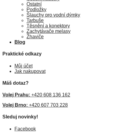
Ostatní
Podložky
Šlauchy pro vodní dýmky
Tarbuše
Těsnění a konektory
Zachytávače melasy
Žhaviče
Blog
Praktické odkazy
Můj účet
Jak nakupovat
Máš dotaz?
Volej Prahu:
+420 608 136 162
Volej Brno:
+420 607 703 228
Sleduj novinky!
Facebook