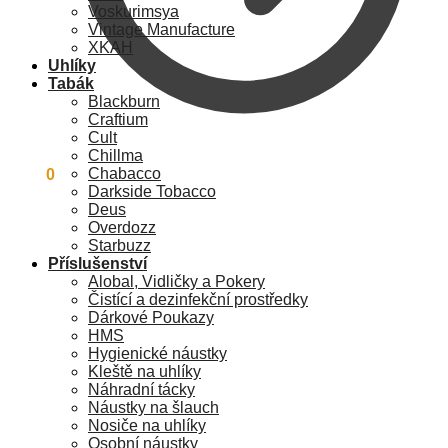
Voskurimsya
Vintage Manufacture
XKAH
Uhlíky
Tabák
Blackburn
Craftium
Cult
Chillma
Chabacco
0
Kč
0
Darkside Tobacco
Deus
Overdozz
Starbuzz
Příslušenství
Alobal, Vidličky a Pokery
Čistící a dezinfekční prostředky
Dárkové Poukazy
HMS
Hygienické náustky
Kleště na uhlíky
Náhradní tácky
Náustky na šlauch
Nosiče na uhlíky
Osobní náustky