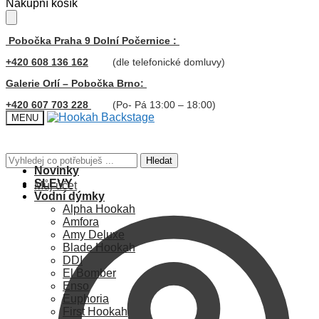
Skip
Skip
Nákupní košík
to
to
navigation
content
Pobočka Praha 9 Dolní Počernice :
+420 608 136 162
(dle telefonické domluvy)
Galerie Orlí – Pobočka Brno:
+420 607 703 228
(Po- Pá 13:00 – 18:00)
MENU
Hledat:
Hledat
Novinky
SLEVY
Můj účet
Vodní dýmky
Alpha Hookah
Amfora
Amy Deluxe
Blade Hookah
DDI
El Bomber
Enso
Euphoria
First Hookah