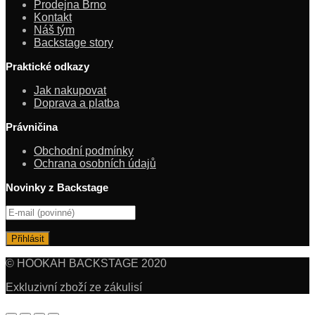
Prodejna Brno
Kontakt
Náš tým
Backstage story
Praktické odkazy
Jak nakupovat
Doprava a platba
Právničina
Obchodní podmínky
Ochrana osobních údajů
Novinky z Backstage
© HOOKAH BACKSTAGE 2020
Exkluzivní zboží ze zákulisí