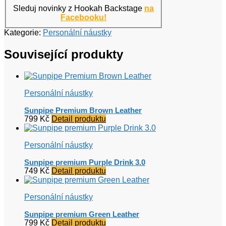
Sleduj novinky z Hookah Backstage
na
Facebooku!
Kategorie:
Personální náustky
Související produkty
Personální náustky
Sunpipe Premium Brown Leather
799
Kč
Detail produktu
Personální náustky
Sunpipe premium Purple Drink 3.0
749
Kč
Detail produktu
Personální náustky
Sunpipe premium Green Leather
799
Kč
Detail produktu