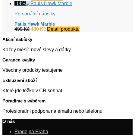
-14%
Personální náustky
Pauls Hawk Marble
Původní
Aktuální
499
Kč
430
Kč
Detail produktu
cena
cena
Akční nabídky
byla:
je:
499 Kč.
430 Kč.
Každý měsíc nové slevy a dárky
Garance kvality
Všechny produkty testujeme
Exkluzivní zboží
Které jde těžko v ČR sehnat
Poradíme s výběrem
Profesionální podpora na emailu nebo telefonu
O nás
Prodejna Praha