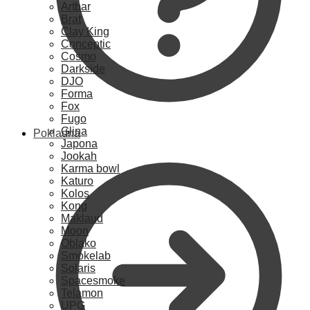
Artbar
Brat
Clay King
Conceptic
Cosmo
Darkside
DJO
Forma
Fox
Fugo
Glina
Pokladna
Japona
Jookah
Karma bowl
Katuro
Kolos
Kong
Maklaud
Moon
Oblako
Smokelab
Solaris
Spacesmoke
Telamon
UPG