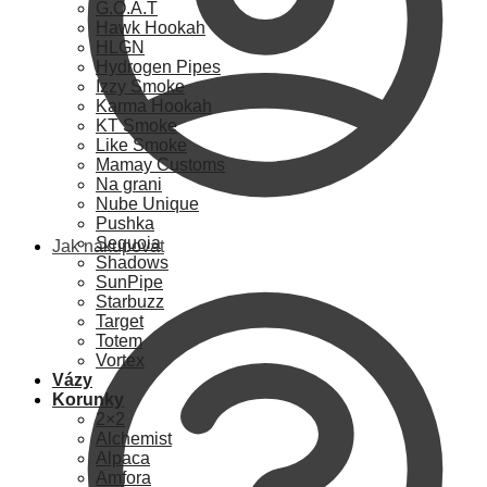
G.O.A.T
Hawk Hookah
HLGN
Hydrogen Pipes
Izzy Smoke
Karma Hookah
KT Smoke
Like Smoke
Mamay Customs
Na grani
Nube Unique
Pushka
Sequoia
Jak nakupovat
Shadows
SunPipe
Starbuzz
Target
Totem
Vortex
Vázy
Korunky
2×2
Alchemist
Alpaca
Amfora