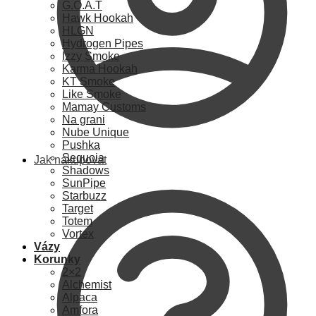
G.O.A.T
Hawk Hookah
HLGN
Hydrogen Pipes
Izzy Smoke
Karma Hookah
KT Smoke
Like Smoke
Mamay Customs
Na grani
Nube Unique
Pushka
Sequoia
Jak nakupovat
Shadows
SunPipe
Starbuzz
Target
Totem
Vortex
Vázy
Korunky
2×2
Alchemist
Alpaca
Amfora