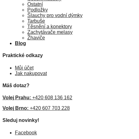
Ostatní
Podložky
Šlauchy pro vodní dýmky
Tarbuše
Těsnění a konektory
Zachytávače melasy
Žhaviče
Blog
Praktické odkazy
Můj účet
Jak nakupovat
Máš dotaz?
Volej Prahu:
+420 608 136 162
Volej Brno:
+420 607 703 228
Sleduj novinky!
Facebook