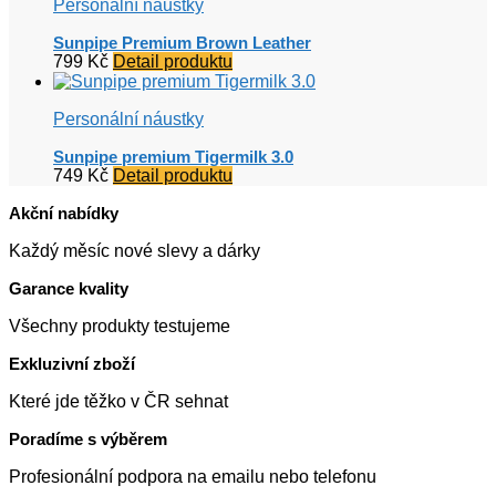
Personální náustky
Sunpipe Premium Brown Leather
799
Kč
Detail produktu
Personální náustky
Sunpipe premium Tigermilk 3.0
749
Kč
Detail produktu
Akční nabídky
Každý měsíc nové slevy a dárky
Garance kvality
Všechny produkty testujeme
Exkluzivní zboží
Které jde těžko v ČR sehnat
Poradíme s výběrem
Profesionální podpora na emailu nebo telefonu