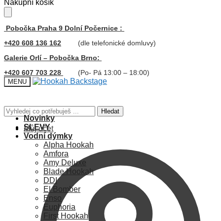
Skip
Skip
Nákupní košík
to
to
navigation
content
Pobočka Praha 9 Dolní Počernice :
+420 608 136 162
(dle telefonické domluvy)
Galerie Orlí – Pobočka Brno:
+420 607 703 228
(Po- Pá 13:00 – 18:00)
MENU
Hledat:
Hledat
Novinky
SLEVY
Můj účet
Vodní dýmky
Alpha Hookah
Amfora
Amy Deluxe
Blade Hookah
DDI
El Bomber
Enso
Euphoria
First Hookah