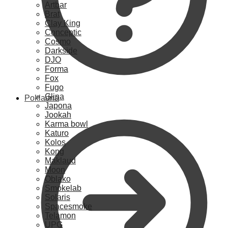
Artbar
Brat
Clay King
Conceptic
Cosmo
Darkside
DJO
Forma
Fox
Fugo
Glina
Pokladna
Japona
Jookah
Karma bowl
Katuro
Kolos
Kong
Maklaud
Moon
Oblako
Smokelab
Solaris
Spacesmoke
Telamon
UPG