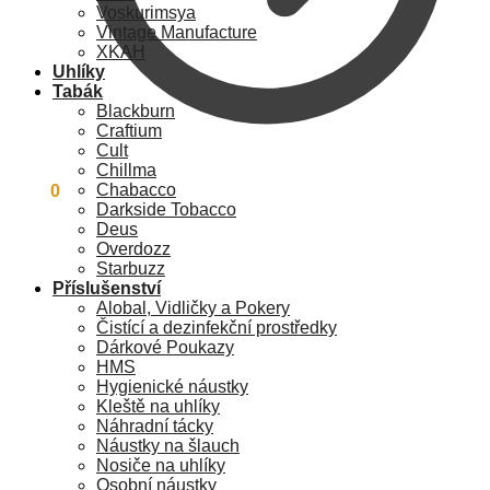
Voskurimsya
Vintage Manufacture
XKAH
Uhlíky
Tabák
Blackburn
Craftium
Cult
Chillma
Chabacco
0
Kč
0
Darkside Tobacco
Deus
Overdozz
Starbuzz
Příslušenství
Alobal, Vidličky a Pokery
Čistící a dezinfekční prostředky
Dárkové Poukazy
HMS
Hygienické náustky
Kleště na uhlíky
Náhradní tácky
Náustky na šlauch
Nosiče na uhlíky
Osobní náustky