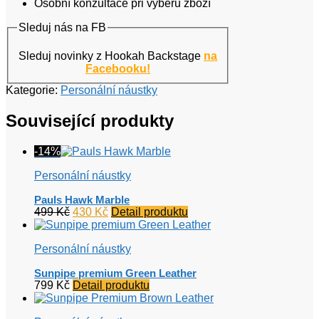
Osobní konzultace při výběru zboží
Sleduj nás na FB
Sleduj novinky z Hookah Backstage
na
Facebooku!
Kategorie:
Personální náustky
Související produkty
-14%
Personální náustky
Pauls Hawk Marble
Původní
Aktuální
499
Kč
430
Kč
Detail produktu
cena
cena
byla:
je:
Personální náustky
499 Kč.
430 Kč.
Sunpipe premium Green Leather
799
Kč
Detail produktu