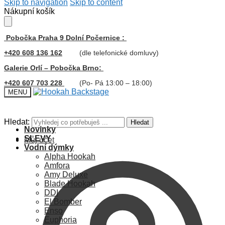
Skip to navigation
Skip to content
Nákupní košík
Pobočka Praha 9 Dolní Počernice :
+420 608 136 162
(dle telefonické domluvy)
Galerie Orlí – Pobočka Brno:
+420 607 703 228
(Po- Pá 13:00 – 18:00)
MENU
Hledat:
Hledat
Novinky
SLEVY
Můj účet
Vodní dýmky
Alpha Hookah
Amfora
Amy Deluxe
Blade Hookah
DDI
El Bomber
Enso
Euphoria