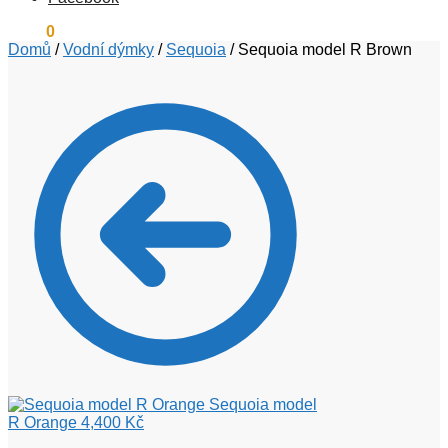
0
Kč
0
Domů
/
Vodní dýmky
/
Sequoia
/
Sequoia model R Brown
Sequoia model
R Orange
4,400
Kč