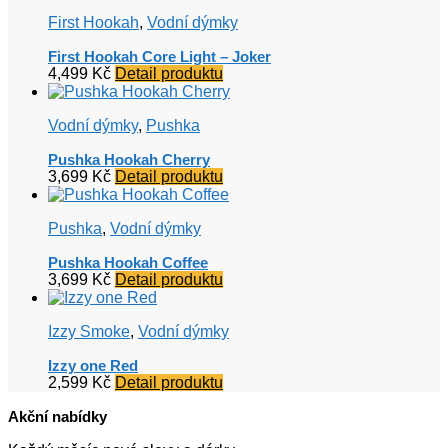
First Hookah
,
Vodní dýmky
First Hookah Core Light – Joker
4,499
Kč
Detail produktu
Vodní dýmky
,
Pushka
Pushka Hookah Cherry
3,699
Kč
Detail produktu
Pushka
,
Vodní dýmky
Pushka Hookah Coffee
3,699
Kč
Detail produktu
Izzy Smoke
,
Vodní dýmky
Izzy one Red
2,599
Kč
Detail produktu
Akční nabídky