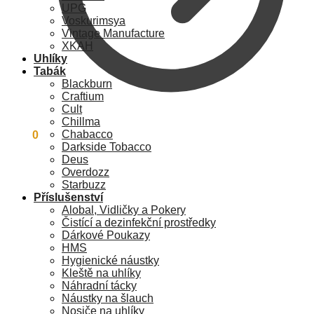
UPG
Voskurimsya
Vintage Manufacture
XKAH
Uhlíky
Tabák
Blackburn
Craftium
Cult
Chillma
Chabacco
0
Kč
0
Darkside Tobacco
Deus
Overdozz
Starbuzz
Příslušenství
Alobal, Vidličky a Pokery
Čistící a dezinfekční prostředky
Dárkové Poukazy
HMS
Hygienické náustky
Kleště na uhlíky
Náhradní tácky
Náustky na šlauch
Nosiče na uhlíky