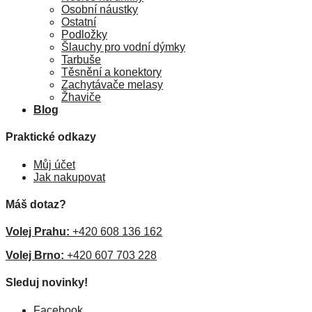
Osobní náustky
Ostatní
Podložky
Šlauchy pro vodní dýmky
Tarbuše
Těsnění a konektory
Zachytávače melasy
Žhaviče
Blog
Praktické odkazy
Můj účet
Jak nakupovat
Máš dotaz?
Volej Prahu:
+420 608 136 162
Volej Brno:
+420 607 703 228
Sleduj novinky!
Facebook