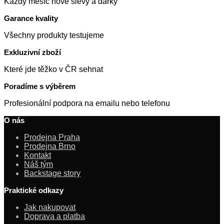
Každý měsíc nové slevy a dárky
Garance kvality
Všechny produkty testujeme
Exkluzivní zboží
Které jde těžko v ČR sehnat
Poradíme s výběrem
Profesionální podpora na emailu nebo telefonu
O nás
Prodejna Praha
Prodejna Brno
Kontakt
Náš tým
Backstage story
Praktické odkazy
Jak nakupovat
Doprava a platba