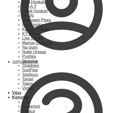
First Hookah
G.O.A.T
Hawk Hookah
HLGN
Hydrogen Pipes
Izzy Smoke
Karma Hookah
KT Smoke
Like Smoke
Mamay Customs
Na grani
Nube Unique
Pushka
Sequoia
Jak nakupovat
Shadows
SunPipe
Starbuzz
Target
Totem
Vortex
Vázy
Korunky
2×2
Alchemist
Alpaca