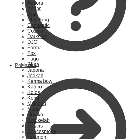
Amfora
Artbar
Brat
Clay King
Conceptic
Cosmo
Darkside
DJO
Forma
Fox
Fugo
Glina
Pokladna
Japona
Jookah
Karma bowl
Katuro
Kolos
Kong
Maklaud
Moon
Oblako
Smokelab
Solaris
Spacesmoke
Telamon