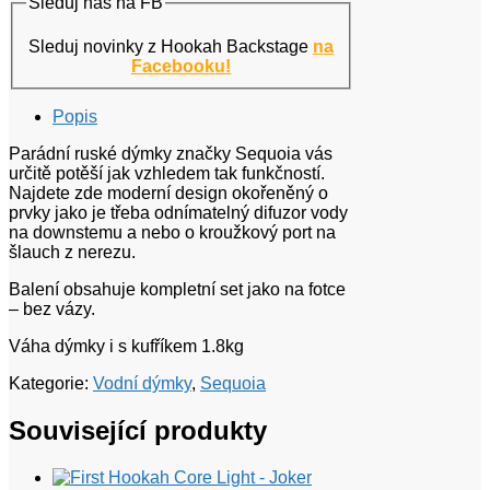
Sleduj nás na FB
Sleduj novinky z Hookah Backstage
na
Facebooku!
Popis
Parádní ruské dýmky značky Sequoia vás
určitě potěší jak vzhledem tak funkčností.
Najdete zde moderní design okořeněný o
prvky jako je třeba odnímatelný difuzor vody
na downstemu a nebo o kroužkový port na
šlauch z nerezu.
Balení obsahuje kompletní set jako na fotce
– bez vázy.
Váha dýmky i s kufříkem 1.8kg
Kategorie:
Vodní dýmky
,
Sequoia
Související produkty