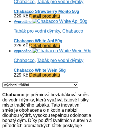
Chabacco
,
Tabák pro vodní dýmky
Chabacco Strawberry Mojito 50g
229
Kč
Detail produktu
Tabák pro vodní dýmky
,
Chabacco
Chabacco White Apl 50g
229
Kč
Detail produktu
Chabacco
,
Tabák pro vodní dýmky
Chabacco White Wein 50g
229
Kč
Detail produktu
Chabacco
je prémiová beztabáková směs
do vodní dýmky, která využívá čajové lístky
místo tradičního tabáku.
Tato inovativní
směs je obohacena o nikotin a nabízí
dlouhou výdrž, vysokou tepelnou odolnost a
bohatý dým.
Díky použití kvalitních surovin a
přírodních aromatických látek poskytuje