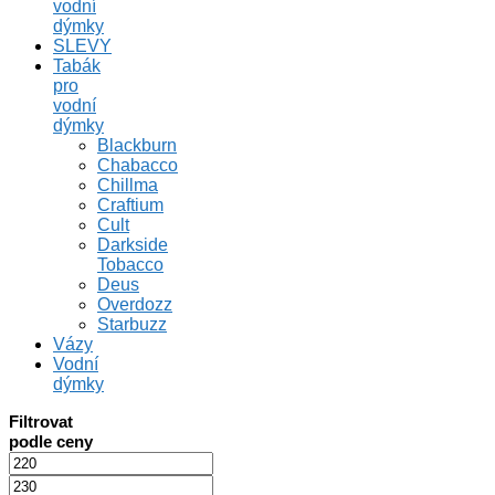
vodní
dýmky
SLEVY
Tabák
pro
vodní
dýmky
Blackburn
Chabacco
Chillma
Craftium
Cult
Darkside
Tobacco
Deus
Overdozz
Starbuzz
Vázy
Vodní
dýmky
Filtrovat
podle ceny
Minimální
cena
Maximální