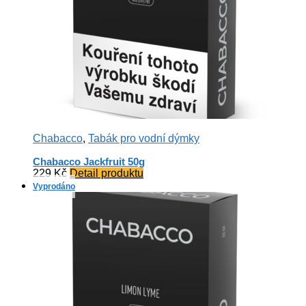
Chabacco
,
Tabák pro vodní dýmky
Chabacco Jackfruit 50g
229
Kč
Detail produktu