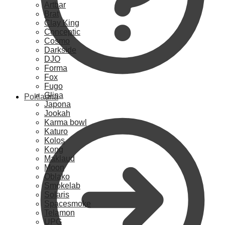
Artbar
Brat
Clay King
Conceptic
Cosmo
Darkside
DJO
Forma
Fox
Fugo
Glina
Pokladna
Japona
Jookah
Karma bowl
Katuro
Kolos
Kong
Maklaud
Moon
Oblako
Smokelab
Solaris
Spacesmoke
Telamon
UPG