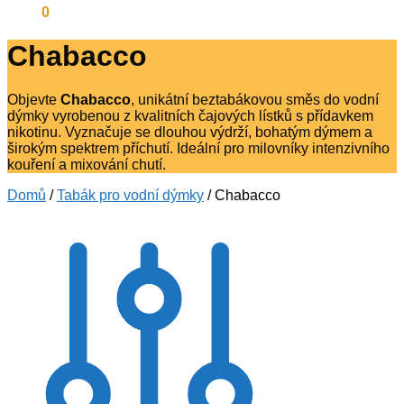
0
Kč
0
Chabacco
Objevte
Chabacco
, unikátní beztabákovou směs do vodní
dýmky vyrobenou z kvalitních čajových lístků s přídavkem
nikotinu.
Vyznačuje se dlouhou výdrží, bohatým dýmem a
širokým spektrem příchutí.
Ideální pro milovníky intenzivního
kouření a mixování chutí.
Domů
/
Tabák pro vodní dýmky
/
Chabacco