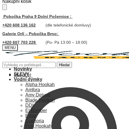
Skip
Skip
Nákupní košík
to
to
navigation
content
Pobočka Praha 9 Dolní Počernice :
+420 608 136 162
(dle telefonické domluvy)
Galerie Orlí – Pobočka Brno:
+420 607 703 228
(Po- Pá 13:00 – 18:00)
MENU
Hledat:
Hledat
Novinky
SLEVY
Můj účet
Vodní dýmky
Alpha Hookah
Amfora
Amy Deluxe
Blade Hookah
DDI
El Bomber
Enso
Euphoria
First Hookah