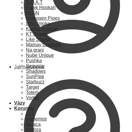
G.O.A.T
Hawk Hookah
HLGN
Hydrogen Pipes
Izzy Smoke
Karma Hookah
KT Smoke
Like Smoke
Mamay Customs
Na grani
Nube Unique
Pushka
Sequoia
Jak nakupovat
Shadows
SunPipe
Starbuzz
Target
Totem
Vortex
Vázy
Korunky
2×2
Alchemist
Alpaca
Amfora