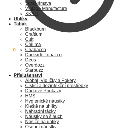
Voskurimsya
Vintage Manufacture
XKAH
Uhlíky
Tabák
Blackburn
Craftium
Cult
Chillma
Chabacco
0
Kč
0
Darkside Tobacco
Deus
Overdozz
Starbuzz
Příslušenství
Alobal, Vidličky a Pokery
Čistící a dezinfekční prostředky
Dárkové Poukazy
HMS
Hygienické náustky
Kleště na uhlíky
Náhradní tácky
Náustky na šlauch
Nosiče na uhlíky
Osobní náustky