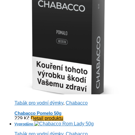
Tabák pro vodní dýmky
,
Chabacco
Chabacco Pomelo 50g
229
Kč
Detail produktu
Tabák pro vodní dýmky
,
Chabacco