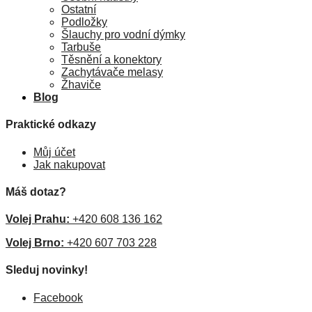
Ostatní
Podložky
Šlauchy pro vodní dýmky
Tarbuše
Těsnění a konektory
Zachytávače melasy
Žhaviče
Blog
Praktické odkazy
Můj účet
Jak nakupovat
Máš dotaz?
Volej Prahu:
+420 608 136 162
Volej Brno:
+420 607 703 228
Sleduj novinky!
Facebook