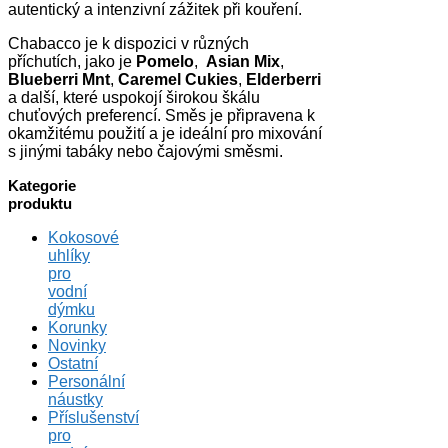
autentický a intenzivní zážitek při kouření.
Chabacco je k dispozici v různých
příchutích, jako je
Pomelo
,
Asian Mix
,
Blueberri Mnt
,
Caremel Cukies
,
Elderberri
a další, které uspokojí širokou škálu
chuťových preferencí.
Směs je připravena k
okamžitému použití a je ideální pro mixování
s jinými tabáky nebo čajovými směsmi.
Kategorie
produktu
Kokosové
uhlíky
pro
vodní
dýmku
Korunky
Novinky
Ostatní
Personální
náustky
Příslušenství
pro