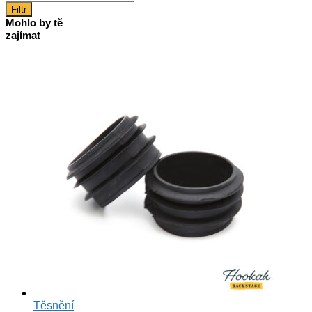
cena
Filtr
Mohlo by tě
zajímat
Těsnění