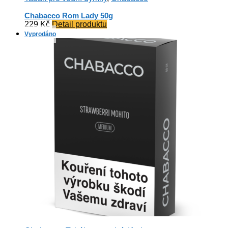
Chabacco Rom Lady 50g
229
Kč
Detail produktu