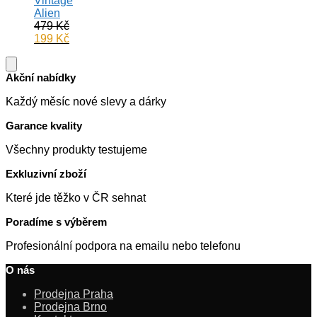
Vintage
149 Kč.
Alien
479
Kč
Původní
199
Kč
cena
Aktuální
byla:
cena
479 Kč.
je:
Akční nabídky
199 Kč.
Každý měsíc nové slevy a dárky
Garance kvality
Všechny produkty testujeme
Exkluzivní zboží
Které jde těžko v ČR sehnat
Poradíme s výběrem
Profesionální podpora na emailu nebo telefonu
O nás
Prodejna Praha
Prodejna Brno