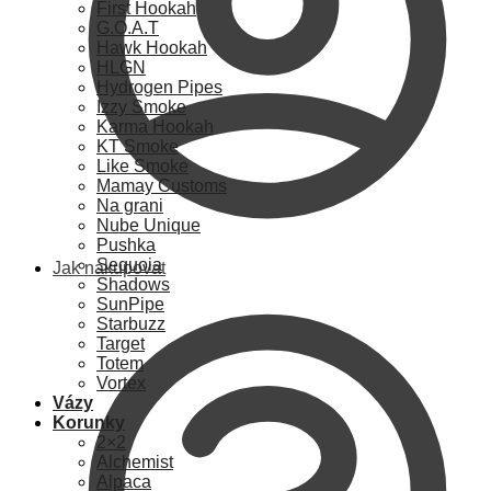
First Hookah
G.O.A.T
Hawk Hookah
HLGN
Hydrogen Pipes
Izzy Smoke
Karma Hookah
KT Smoke
Like Smoke
Mamay Customs
Na grani
Nube Unique
Pushka
Sequoia
Jak nakupovat
Shadows
SunPipe
Starbuzz
Target
Totem
Vortex
Vázy
Korunky
2×2
Alchemist
Alpaca