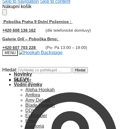
Skip to navigation
Skip to content
Nákupní košík
Pobočka Praha 9 Dolní Počernice :
+420 608 136 162
(dle telefonické domluvy)
Galerie Orlí – Pobočka Brno:
+420 607 703 228
(Po- Pá 13:00 – 18:00)
MENU
Hledat:
Hledat
Novinky
SLEVY
Můj účet
Vodní dýmky
Alpha Hookah
Amfora
Amy Deluxe
Blade Hookah
DDI
El Bomber
Enso
Euphoria