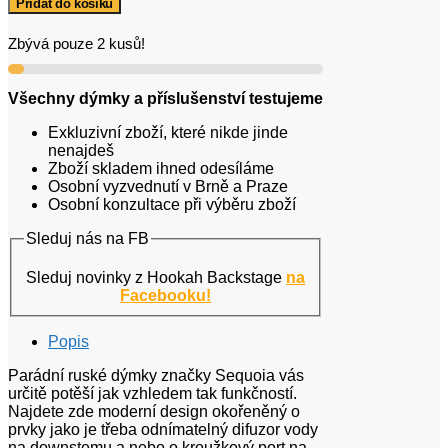
Přidat do košíku
Zbývá pouze 2 kusů!
Všechny dýmky a příslušenství testujeme
Exkluzivní zboží, které nikde jinde
nenajdeš
Zboží skladem ihned odesíláme
Osobní vyzvednutí v Brně a Praze
Osobní konzultace při výběru zboží
Sleduj nás na FB
Sleduj novinky z Hookah Backstage
na
Facebooku!
Popis
Parádní ruské dýmky značky Sequoia vás
určitě potěší jak vzhledem tak funkčností.
Najdete zde moderní design okořeněný o
prvky jako je třeba odnímatelný difuzor vody
na downstemu a nebo o kroužkový port na