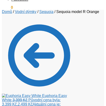
0
Kč
0
Domů
/
Vodní dýmky
/
Sequoia
/
Sequoia model R Orange
Euphoria Easy
White
3,399
Kč
Původní cena byla:
3,399 Kč.
2,499
Kč
Aktuální cena je: