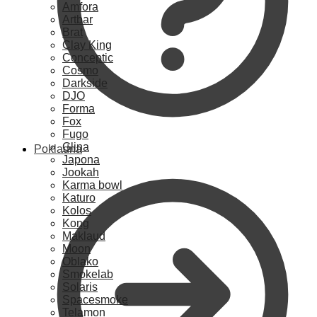
Amfora
Artbar
Brat
Clay King
Conceptic
Cosmo
Darkside
DJO
Forma
Fox
Fugo
Glina
Pokladna
Japona
Jookah
Karma bowl
Katuro
Kolos
Kong
Maklaud
Moon
Oblako
Smokelab
Solaris
Spacesmoke
Telamon