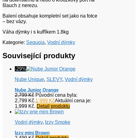
šlauch z nerezu.
Balení obsahuje kompletní set jako na fotce
– bez vázy.
Váha dýmky i s kufříkem 1.8kg
Kategorie:
Sequoia
,
Vodní dýmky
Související produkty
-29%
Nube Unique
,
SLEVY
,
Vodní dýmky
Nube Junior Orange
2,799
Kč
Původní cena byla:
2,799 Kč.
1,999
Kč
Aktuální cena je:
1,999 Kč.
Detail produktu
Vodní dýmky
,
Izzy Smoke
Izzy mini Brown
2,499
Kč
Detail produktu