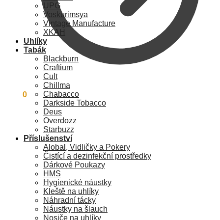
UPG
Voskurimsya
Vintage Manufacture
XKAH
Uhlíky
Tabák
Blackburn
Craftium
Cult
Chillma
Chabacco
0
Kč
0
Darkside Tobacco
Deus
Overdozz
Starbuzz
Příslušenství
Alobal, Vidličky a Pokery
Čistící a dezinfekční prostředky
Dárkové Poukazy
HMS
Hygienické náustky
Kleště na uhlíky
Náhradní tácky
Náustky na šlauch
Nosiče na uhlíky