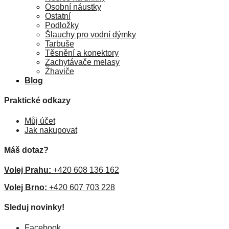
Osobní náustky
Ostatní
Podložky
Šlauchy pro vodní dýmky
Tarbuše
Těsnění a konektory
Zachytávače melasy
Žhaviče
Blog
Praktické odkazy
Můj účet
Jak nakupovat
Máš dotaz?
Volej Prahu:
+420 608 136 162
Volej Brno:
+420 607 703 228
Sleduj novinky!
Facebook