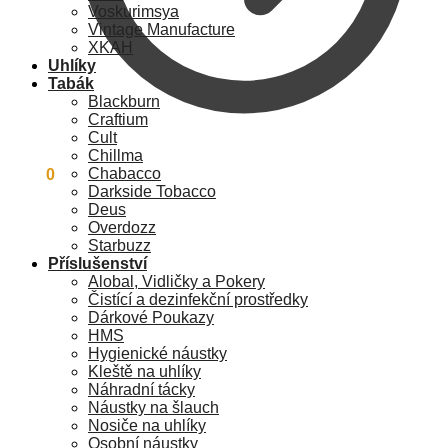
Voskurimsya
Vintage Manufacture
XKAH
Uhlíky
Tabák
Blackburn
Craftium
Cult
Chillma
Chabacco
0
Kč
0
Darkside Tobacco
Deus
Overdozz
Starbuzz
Příslušenství
Alobal, Vidličky a Pokery
Čistící a dezinfekční prostředky
Dárkové Poukazy
HMS
Hygienické náustky
Kleště na uhlíky
Náhradní tácky
Náustky na šlauch
Nosiče na uhlíky
Osobní náustky