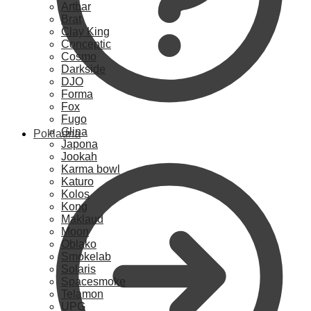
Artbar
Brat
Clay King
Conceptic
Cosmo
Darkside
DJO
Forma
Fox
Fugo
Glina
Pokladna
Japona
Jookah
Karma bowl
Katuro
Kolos
Kong
Maklaud
Moon
Oblako
Smokelab
Solaris
Spacesmoke
Telamon
UPG