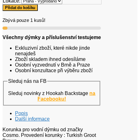
Lokace:
Cosmo
Přidat do košíku
Bowl
Turkish
Zbývá pouze 1 kusů!
Groot
Brown
množství
Všechny dýmky a příslušenství testujeme
Exkluzivní zboží, které nikde jinde
nenajdeš
Zboží skladem ihned odesíláme
Osobní vyzvednutí v Brně a Praze
Osobní konzultace při výběru zboží
Sleduj nás na FB
Sleduj novinky z Hookah Backstage
na
Facebooku!
Popis
Další informace
Korunka pro vodní dýmku od značky
Cosmo. Provedení korunky : Turkish Groot