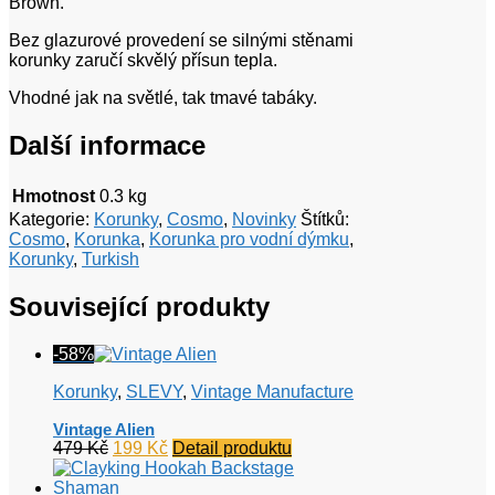
Brown.
Bez glazurové provedení se silnými stěnami
korunky zaručí skvělý přísun tepla.
Vhodné jak na světlé, tak tmavé tabáky.
Další informace
Hmotnost
0.3 kg
Kategorie:
Korunky
,
Cosmo
,
Novinky
Štítků:
Cosmo
,
Korunka
,
Korunka pro vodní dýmku
,
Korunky
,
Turkish
Související produkty
-58%
Korunky
,
SLEVY
,
Vintage Manufacture
Vintage Alien
Původní
Aktuální
479
Kč
199
Kč
Detail produktu
cena
cena
byla:
je: