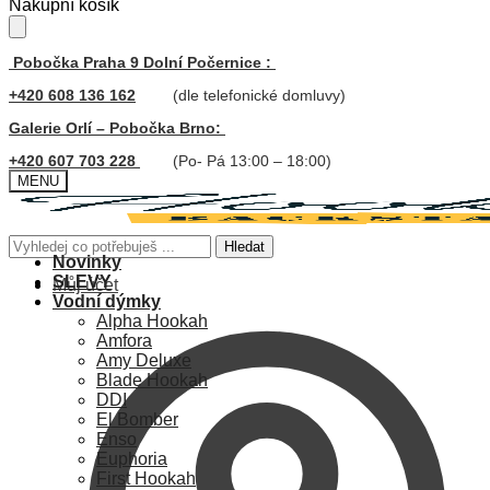
Skip
Skip
Nákupní košík
to
to
navigation
content
Pobočka Praha 9 Dolní Počernice :
+420 608 136 162
(dle telefonické domluvy)
Galerie Orlí – Pobočka Brno:
+420 607 703 228
(Po- Pá 13:00 – 18:00)
MENU
Hledat:
Hledat
Novinky
SLEVY
Můj účet
Vodní dýmky
Alpha Hookah
Amfora
Amy Deluxe
Blade Hookah
DDI
El Bomber
Enso
Euphoria
First Hookah