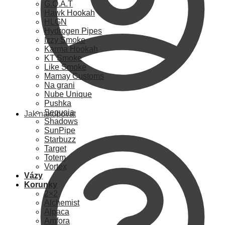
G.O.A.T
Hawk Hookah
HLGN
Hydrogen Pipes
Izzy Smoke
Karma Hookah
KT Smoke
Like Smoke
Mamay Customs
Na grani
Nube Unique
Pushka
Sequoia
Jak nakupovat
Shadows
SunPipe
Starbuzz
Target
Totem
Vortex
Vázy
Korunky
2×2
Alchemist
Alpaca
Amfora