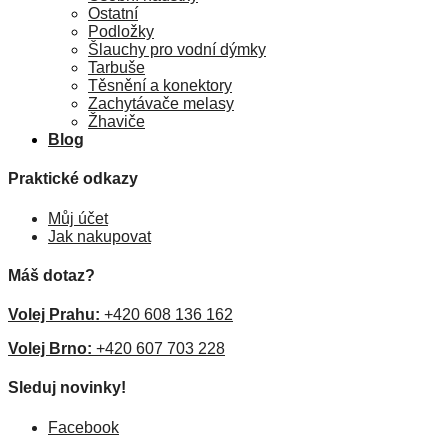
Ostatní
Podložky
Šlauchy pro vodní dýmky
Tarbuše
Těsnění a konektory
Zachytávače melasy
Žhaviče
Blog
Praktické odkazy
Můj účet
Jak nakupovat
Máš dotaz?
Volej Prahu:
+420 608 136 162
Volej Brno:
+420 607 703 228
Sleduj novinky!
Facebook