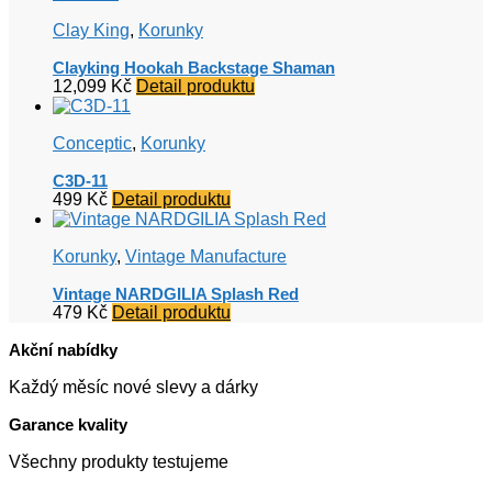
479 Kč.
199 Kč.
Clay King
,
Korunky
Clayking Hookah Backstage Shaman
12,099
Kč
Detail produktu
Conceptic
,
Korunky
C3D-11
499
Kč
Detail produktu
Korunky
,
Vintage Manufacture
Vintage NARDGILIA Splash Red
479
Kč
Detail produktu
Akční nabídky
Každý měsíc nové slevy a dárky
Garance kvality
Všechny produkty testujeme