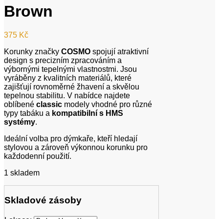
Brown
375
Kč
Korunky značky
COSMO
spojují atraktivní
design s precizním zpracováním a
výbornými tepelnými vlastnostmi. Jsou
vyráběny z kvalitních materiálů, které
zajišťují rovnoměrné žhavení a skvělou
tepelnou stabilitu. V nabídce najdete
oblíbené
classic
modely vhodné pro různé
typy tabáku a
kompatibilní s HMS
systémy
.
Ideální volba pro dýmkaře, kteří hledají
stylovou a zároveň výkonnou korunku pro
každodenní použití.
1 skladem
Skladové zásoby