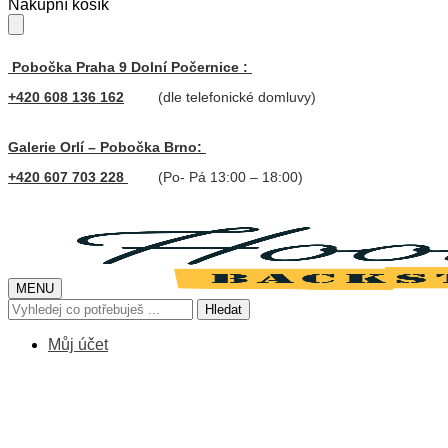
Skip
Skip
Nákupní košík
to
to
navigation
content
Pobočka Praha 9 Dolní Počernice :
+420 608 136 162
(dle telefonické domluvy)
Galerie Orlí – Pobočka Brno:
+420 607 703 228
(Po- Pá 13:00 – 18:00)
MENU
Hledat:
Hledat
Můj účet