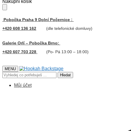
Skip
Skip
Nákupní košík
to
to
navigation
content
Pobočka Praha 9 Dolní Počernice :
+420 608 136 162
(dle telefonické domluvy)
Galerie Orlí – Pobočka Brno:
+420 607 703 228
(Po- Pá 13:00 – 18:00)
MENU
Hledat:
Hledat
Můj účet