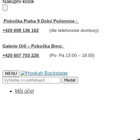
Skip
Skip
Nákupní košík
to
to
navigation
content
Pobočka Praha 9 Dolní Počernice :
+420 608 136 162
(dle telefonické domluvy)
Galerie Orlí – Pobočka Brno:
+420 607 703 228
(Po- Pá 13:00 – 18:00)
MENU
Hledat:
Hledat
Můj účet