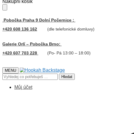
Skip
Skip
Nákupní košík
to
to
navigation
content
Pobočka Praha 9 Dolní Počernice :
+420 608 136 162
(dle telefonické domluvy)
Galerie Orlí – Pobočka Brno:
+420 607 703 228
(Po- Pá 13:00 – 18:00)
MENU
Hledat:
Hledat
Můj účet