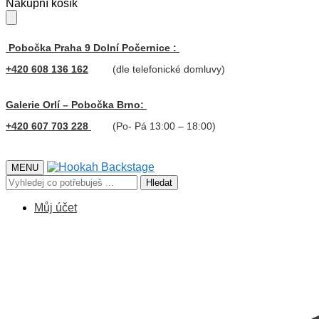
Skip
Skip
Nákupní košík
to
to
navigation
content
Pobočka Praha 9 Dolní Počernice :
+420 608 136 162
(dle telefonické domluvy)
Galerie Orlí – Pobočka Brno:
+420 607 703 228
(Po- Pá 13:00 – 18:00)
MENU
Hledat:
Hledat
Můj účet