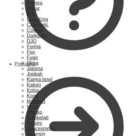
Amfora
Artbar
Brat
Clay King
Conceptic
Cosmo
Darkside
DJO
Forma
Fox
Fugo
Glina
Pokladna
Japona
Jookah
Karma bowl
Katuro
Kolos
Kong
Maklaud
Moon
Oblako
Smokelab
Solaris
Spacesmoke
Telamon