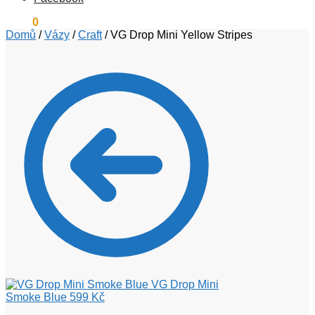
0
Kč
0
Domů
/
Vázy
/
Craft
/
VG Drop Mini Yellow Stripes
VG Drop Mini
Smoke Blue
599
Kč