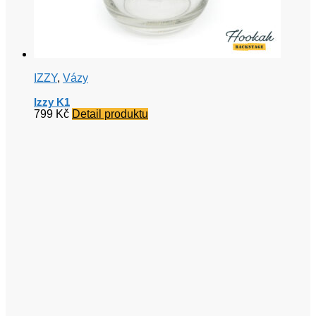
IZZY
,
Vázy
Izzy K1
799
Kč
Detail produktu