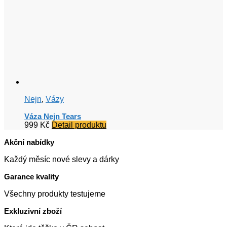
Nejn
,
Vázy
Váza Nejn Tears
999
Kč
Detail produktu
Akční nabídky
Každý měsíc nové slevy a dárky
Garance kvality
Všechny produkty testujeme
Exkluzivní zboží