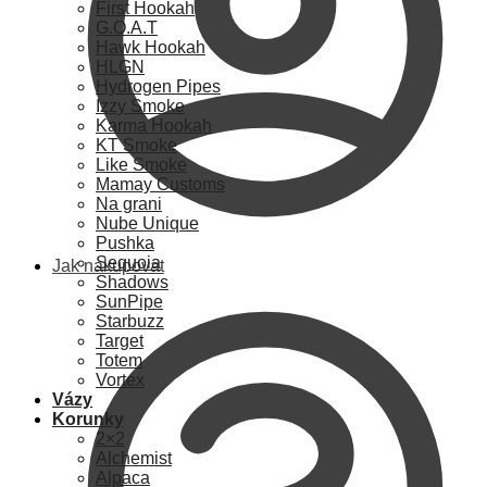
First Hookah
G.O.A.T
Hawk Hookah
HLGN
Hydrogen Pipes
Izzy Smoke
Karma Hookah
KT Smoke
Like Smoke
Mamay Customs
Na grani
Nube Unique
Pushka
Sequoia
Jak nakupovat
Shadows
SunPipe
Starbuzz
Target
Totem
Vortex
Vázy
Korunky
2×2
Alchemist
Alpaca