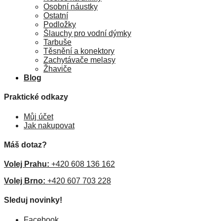
Osobní náustky
Ostatní
Podložky
Šlauchy pro vodní dýmky
Tarbuše
Těsnění a konektory
Zachytávače melasy
Žhaviče
Blog
Praktické odkazy
Můj účet
Jak nakupovat
Máš dotaz?
Volej Prahu:
+420 608 136 162
Volej Brno:
+420 607 703 228
Sleduj novinky!
Facebook