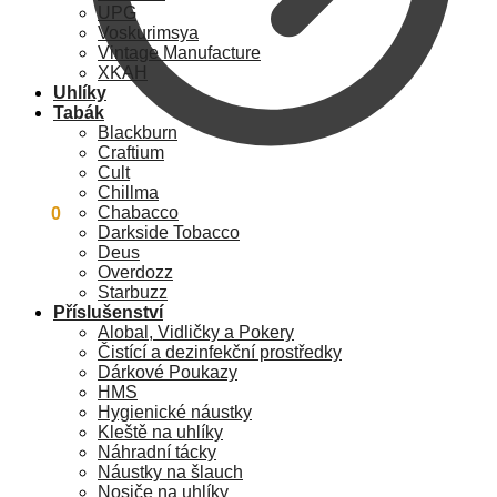
UPG
Voskurimsya
Vintage Manufacture
XKAH
Uhlíky
Tabák
Blackburn
Craftium
Cult
Chillma
Chabacco
0
Kč
0
Darkside Tobacco
Deus
Overdozz
Starbuzz
Příslušenství
Alobal, Vidličky a Pokery
Čistící a dezinfekční prostředky
Dárkové Poukazy
HMS
Hygienické náustky
Kleště na uhlíky
Náhradní tácky
Náustky na šlauch
Nosiče na uhlíky