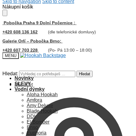
Skip to navigation
Skip to content
Nákupní košík
Pobočka Praha 9 Dolní Počernice :
+420 608 136 162
(dle telefonické domluvy)
Galerie Orlí – Pobočka Brno:
+420 607 703 228
(Po- Pá 13:00 – 18:00)
MENU
Hledat:
Hledat
Novinky
SLEVY
Můj účet
Vodní dýmky
Alpha Hookah
Amfora
Amy Deluxe
Blade Hookah
DDI
El Bomber
Enso
Euphoria