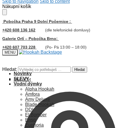
Skip to navigation
Skip to content
Nákupní košík
Pobočka Praha 9 Dolní Počernice :
+420 608 136 162
(dle telefonické domluvy)
Galerie Orlí – Pobočka Brno:
+420 607 703 228
(Po- Pá 13:00 – 18:00)
MENU
Hledat:
Hledat
Novinky
SLEVY
Můj účet
Vodní dýmky
Alpha Hookah
Amfora
Amy Deluxe
Blade Hookah
DDI
El Bomber
Enso
Euphoria