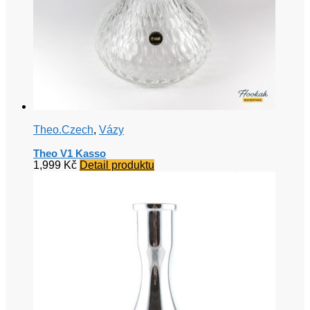
Theo.Czech
,
Vázy
Theo V1 Kasso
1,999
Kč
Detail produktu