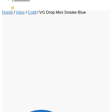
0
Kč
0
Domů
/
Vázy
/
Craft
/
VG Drop Mini Smoke Blue