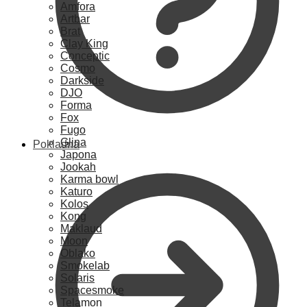
Amfora
Artbar
Brat
Clay King
Conceptic
Cosmo
Darkside
DJO
Forma
Fox
Fugo
Glina
Pokladna
Japona
Jookah
Karma bowl
Katuro
Kolos
Kong
Maklaud
Moon
Oblako
Smokelab
Solaris
Spacesmoke
Telamon