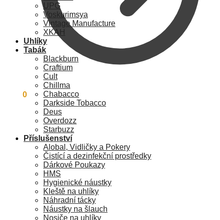
UPG
Voskurimsya
Vintage Manufacture
XKAH
Uhlíky
Tabák
Blackburn
Craftium
Cult
Chillma
Chabacco
0
Kč
0
Darkside Tobacco
Deus
Overdozz
Starbuzz
Příslušenství
Alobal, Vidličky a Pokery
Čistící a dezinfekční prostředky
Dárkové Poukazy
HMS
Hygienické náustky
Kleště na uhlíky
Náhradní tácky
Náustky na šlauch
Nosiče na uhlíky