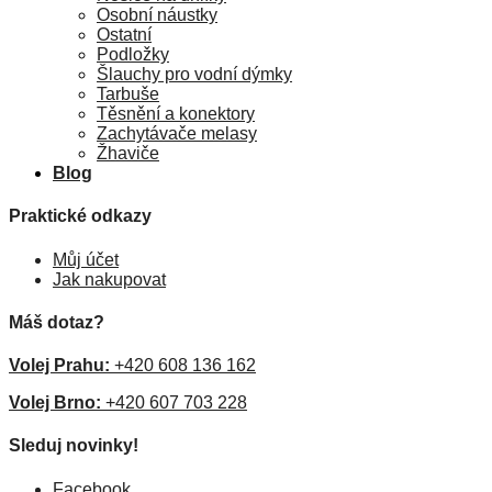
Osobní náustky
Ostatní
Podložky
Šlauchy pro vodní dýmky
Tarbuše
Těsnění a konektory
Zachytávače melasy
Žhaviče
Blog
Praktické odkazy
Můj účet
Jak nakupovat
Máš dotaz?
Volej Prahu:
+420 608 136 162
Volej Brno:
+420 607 703 228
Sleduj novinky!
Facebook