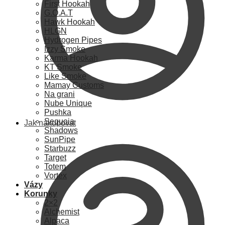
First Hookah
G.O.A.T
Hawk Hookah
HLGN
Hydrogen Pipes
Izzy Smoke
Karma Hookah
KT Smoke
Like Smoke
Mamay Customs
Na grani
Nube Unique
Pushka
Sequoia
Jak nakupovat
Shadows
SunPipe
Starbuzz
Target
Totem
Vortex
Vázy
Korunky
2×2
Alchemist
Alpaca