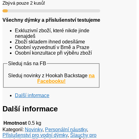
Zbývá pouze 2 kusů!
růžový
množství
Všechny dýmky a příslušenství testujeme
Exkluzivní zboží, které nikde jinde
nenajdeš
Zboží skladem ihned odesíláme
Osobní vyzvednutí v Brně a Praze
Osobní konzultace při výběru zboží
Sleduj nás na FB
Sleduj novinky z Hookah Backstage
na
Facebooku!
Další informace
Další informace
Hmotnost
0.5 kg
Kategorií:
Novinky
,
Personální náustky
,
Příslušenství pro vodní dýmky
,
Šlauchy pro