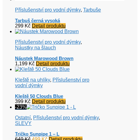
Příslušenství pro vodní dýmky
,
Tarbuše
Tarbuš černá vysoká
299
Kč
Detail produktu
Příslušenství pro vodní dýmky
,
Náustky na šlauch
Náustek Marowood Brown
1,199
Kč
Detail produktu
Kleště na uhlíky
,
Příslušenství pro
vodní dýmky
Kleště 50 Clouds Blue
399
Kč
Detail produktu
-23%
Ostatní
,
Příslušenství pro vodní dýmky
,
SLEVY
Tričko Sunpipe 1 – L
Původní
Aktuální
649
Kč
499
Kč
Detail produktu