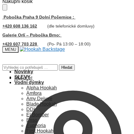
Skip
Skip
Nákupní košík
to
to
navigation
content
Pobočka Praha 9 Dolní Počernice :
+420 608 136 162
(dle telefonické domluvy)
Galerie Orlí – Pobočka Brno:
+420 607 703 228
(Po- Pá 13:00 – 18:00)
MENU
Hledat:
Hledat
Novinky
SLEVY
Můj účet
Vodní dýmky
Alpha Hookah
Amfora
Amy Deluxe
Blade Hookah
DDI
El Bomber
Enso
Euphoria
First Hookah