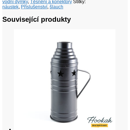
vodní dýmky
,
Těsnění a konektory
Štítky:
náustek
,
Příslušenství
,
šlauch
Související produkty