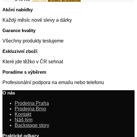
cena
cena
Akční nabídky
byla:
je:
649 Kč.
499 Kč.
Každý měsíc nové slevy a dárky
Garance kvality
Všechny produkty testujeme
Exkluzivní zboží
Které jde těžko v ČR sehnat
Poradíme s výběrem
Profesionální podpora na emailu nebo telefonu
O nás
Prodejna Praha
Prodejna Brno
Kontakt
Náš tým
Backstage story
Praktické odkazy