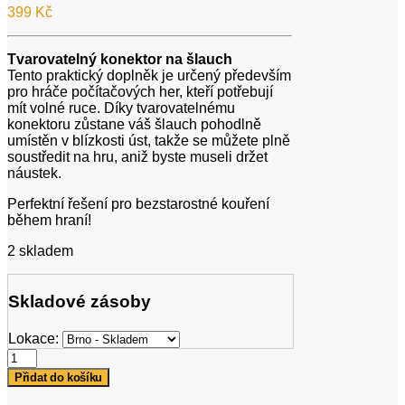
399
Kč
Tvarovatelný konektor na šlauch
Tento praktický doplněk je určený především
pro hráče počítačových her, kteří potřebují
mít volné ruce. Díky tvarovatelnému
konektoru zůstane váš šlauch pohodlně
umístěn v blízkosti úst, takže se můžete plně
soustředit na hru, aniž byste museli držet
náustek.
Perfektní řešení pro bezstarostné kouření
během hraní!
2 skladem
Skladové zásoby
Lokace:
Tvarovatelný
konektor
Přidat do košíku
na
šlauch