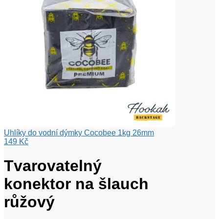
Uhlíky do vodní dýmky Cocobee 1kg 26mm
149
Kč
Tvarovatelný
konektor na šlauch
růžový