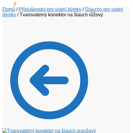
0
Kč
0
Domů
/
Příslušenství pro vodní dýmky
/
Šlauchy pro vodní
dýmky
/
Tvarovatelný konektor na šlauch růžový