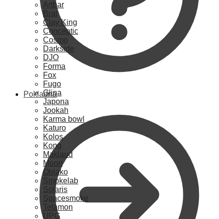
Artbar
Brat
Clay King
Conceptic
Cosmo
Darkside
DJO
Forma
Fox
Fugo
Glina
Pokladna
Japona
Jookah
Karma bowl
Katuro
Kolos
Kong
Maklaud
Moon
Oblako
Smokelab
Solaris
Spacesmoke
Telamon
UPG