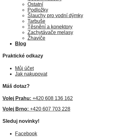
Ostatní
Podložky
Šlauchy pro vodní dýmky
Tarbuše
Těsnění a konektory
Zachytávače melasy
Žhaviče
Blog
Praktické odkazy
Můj účet
Jak nakupovat
Máš dotaz?
Volej Prahu:
+420 608 136 162
Volej Brno:
+420 607 703 228
Sleduj novinky!
Facebook