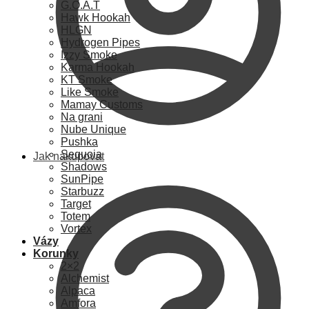
G.O.A.T
Hawk Hookah
HLGN
Hydrogen Pipes
Izzy Smoke
Karma Hookah
KT Smoke
Like Smoke
Mamay Customs
Na grani
Nube Unique
Pushka
Sequoia
Jak nakupovat
Shadows
SunPipe
Starbuzz
Target
Totem
Vortex
Vázy
Korunky
2×2
Alchemist
Alpaca
Amfora