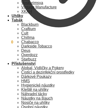
Voskurimsya
Vintage Manufacture
XKAH
Uhlíky
Tabák
Blackburn
Craftium
Cult
Chillma
Chabacco
0
Kč
0
Darkside Tobacco
Deus
Overdozz
Starbuzz
Příslušenství
Alobal, Vidličky a Pokery
Čistící a dezinfekční prostředky
Dárkové Poukazy
HMS
Hygienické náustky
Kleště na uhlíky
Náhradní tácky
Náustky na šlauch
Nosiče na uhlíky
Osobní náustky