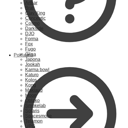
Artbar
Brat
Clay King
Conceptic
Cosmo
Darkside
DJO
Forma
Fox
Fugo
Glina
Pokladna
Japona
Jookah
Karma bowl
Katuro
Kolos
Kong
Maklaud
Moon
Oblako
Smokelab
Solaris
Spacesmoke
Telamon
UPG