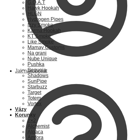
G.O.A.T
Hawk Hookah
HLGN
Hydrogen Pipes
Izzy Smoke
Karma Hookah
KT Smoke
Like Smoke
Mamay Customs
Na grani
Nube Unique
Pushka
Sequoia
Jak nakupovat
Shadows
SunPipe
Starbuzz
Target
Totem
Vortex
Vázy
Korunky
2×2
Alchemist
Alpaca
Amfora