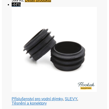
399
Kč
Detail produktu
-44%
Příslušenství pro vodní dýmky
,
SLEVY
,
Těsnění a konektory