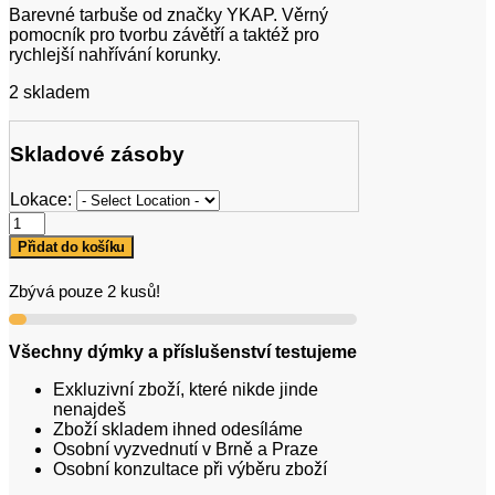
Barevné tarbuše od značky YKAP. Věrný
pomocník pro tvorbu závětří a taktéž pro
rychlejší nahřívání korunky.
2 skladem
Skladové zásoby
Lokace:
Tarbuš
YKAP
Přidat do košíku
Black
množství
Zbývá pouze 2 kusů!
Všechny dýmky a příslušenství testujeme
Exkluzivní zboží, které nikde jinde
nenajdeš
Zboží skladem ihned odesíláme
Osobní vyzvednutí v Brně a Praze
Osobní konzultace při výběru zboží