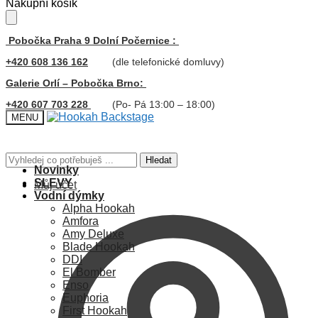
Skip
Skip
Nákupní košík
to
to
navigation
content
Pobočka Praha 9 Dolní Počernice :
+420 608 136 162
(dle telefonické domluvy)
Galerie Orlí – Pobočka Brno:
+420 607 703 228
(Po- Pá 13:00 – 18:00)
MENU
Hledat:
Hledat
Novinky
SLEVY
Můj účet
Vodní dýmky
Alpha Hookah
Amfora
Amy Deluxe
Blade Hookah
DDI
El Bomber
Enso
Euphoria
First Hookah