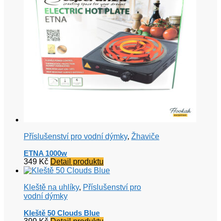
Příslušenství pro vodní dýmky
,
Žhaviče
ETNA 1000w
349
Kč
Detail produktu
Kleště na uhlíky
,
Příslušenství pro
vodní dýmky
Kleště 50 Clouds Blue