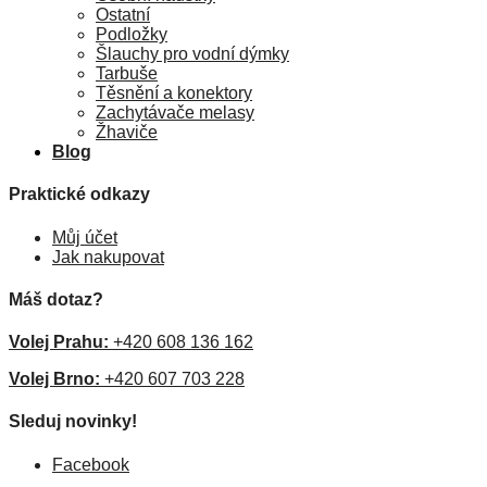
Ostatní
Podložky
Šlauchy pro vodní dýmky
Tarbuše
Těsnění a konektory
Zachytávače melasy
Žhaviče
Blog
Praktické odkazy
Můj účet
Jak nakupovat
Máš dotaz?
Volej Prahu:
+420 608 136 162
Volej Brno:
+420 607 703 228
Sleduj novinky!
Facebook