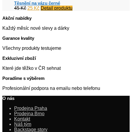
Těsnění na vázu černé
Původní
Aktuální
45
Kč
25
Kč
Detail produktu
cena
cena
Akční nabídky
byla:
je:
45 Kč.
25 Kč.
Každý měsíc nové slevy a dárky
Garance kvality
Všechny produkty testujeme
Exkluzivní zboží
Které jde těžko v ČR sehnat
Poradíme s výběrem
Profesionální podpora na emailu nebo telefonu
O nás
Prodejna Praha
Prodejna Brno
Kontakt
Náš tým
Backstage story