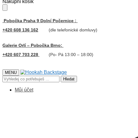
Skip
Skip
Nákupní košík
to
to
navigation
content
Pobočka Praha 9 Dolní Počernice :
+420 608 136 162
(dle telefonické domluvy)
Galerie Orlí – Pobočka Brno:
+420 607 703 228
(Po- Pá 13:00 – 18:00)
MENU
Hledat:
Hledat
Můj účet