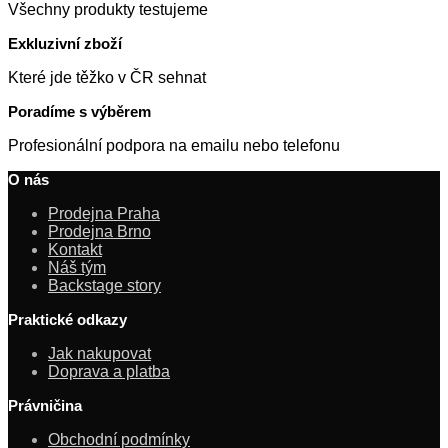
Všechny produkty testujeme
Exkluzivní zboží
Které jde těžko v ČR sehnat
Poradíme s výběrem
Profesionální podpora na emailu nebo telefonu
O nás
Prodejna Praha
Prodejna Brno
Kontakt
Náš tým
Backstage story
Praktické odkazy
Jak nakupovat
Doprava a platba
Právničina
Obchodní podmínky