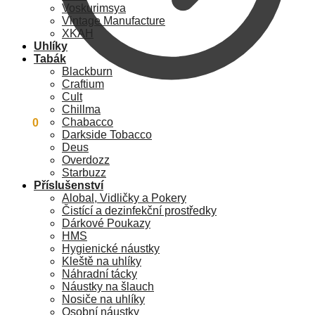
Voskurimsya
Vintage Manufacture
XKAH
Uhlíky
Tabák
Blackburn
Craftium
Cult
Chillma
Chabacco
0
Kč
0
Darkside Tobacco
Deus
Overdozz
Starbuzz
Příslušenství
Alobal, Vidličky a Pokery
Čistící a dezinfekční prostředky
Dárkové Poukazy
HMS
Hygienické náustky
Kleště na uhlíky
Náhradní tácky
Náustky na šlauch
Nosiče na uhlíky
Osobní náustky