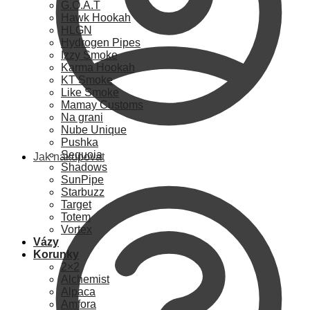
G.O.A.T
Hawk Hookah
HLGN
Hydrogen Pipes
Izzy Smoke
Karma Hookah
KT Smoke
Like Smoke
Mamay Customs
Na grani
Nube Unique
Pushka
Sequoia
Jak nakupovat
Shadows
SunPipe
Starbuzz
Target
Totem
Vortex
Vázy
Korunky
2×2
Alchemist
Alpaca
Amfora