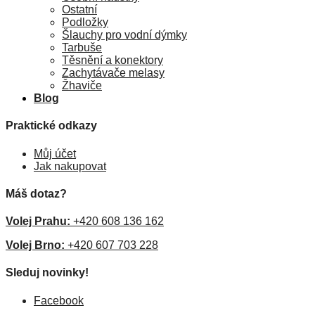
Ostatní
Podložky
Šlauchy pro vodní dýmky
Tarbuše
Těsnění a konektory
Zachytávače melasy
Žhaviče
Blog
Praktické odkazy
Můj účet
Jak nakupovat
Máš dotaz?
Volej Prahu:
+420 608 136 162
Volej Brno:
+420 607 703 228
Sleduj novinky!
Facebook