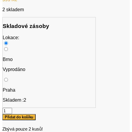
2 skladem
Skladové zásoby
Lokace:
Brno
Vyprodáno
Praha
Skladem :2
Oblako
Flow
Přidat do košíku
Pink/White
množství
Zbývá pouze 2 kusů!