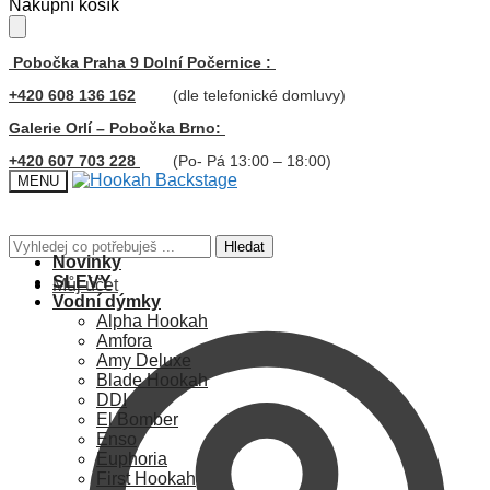
Skip
Skip
Nákupní košík
to
to
navigation
content
Pobočka Praha 9 Dolní Počernice :
+420 608 136 162
(dle telefonické domluvy)
Galerie Orlí – Pobočka Brno:
+420 607 703 228
(Po- Pá 13:00 – 18:00)
MENU
Hledat:
Hledat
Novinky
SLEVY
Můj účet
Vodní dýmky
Alpha Hookah
Amfora
Amy Deluxe
Blade Hookah
DDI
El Bomber
Enso
Euphoria
First Hookah