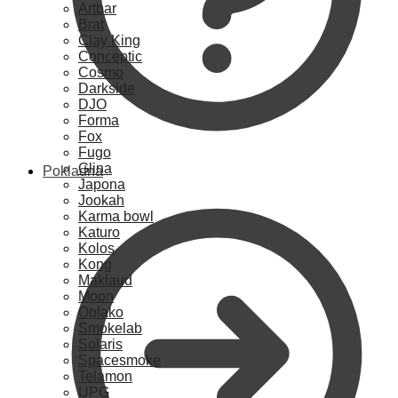
Artbar
Brat
Clay King
Conceptic
Cosmo
Darkside
DJO
Forma
Fox
Fugo
Glina
Pokladna
Japona
Jookah
Karma bowl
Katuro
Kolos
Kong
Maklaud
Moon
Oblako
Smokelab
Solaris
Spacesmoke
Telamon
UPG