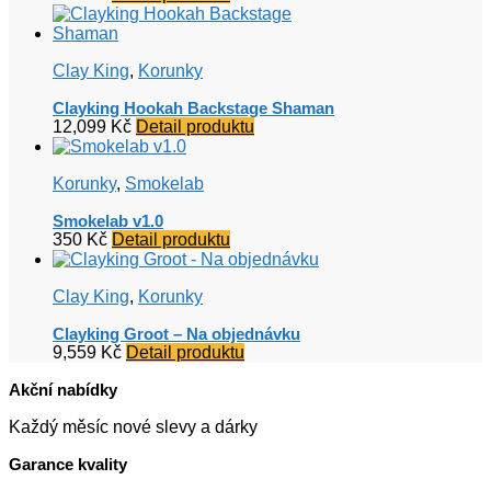
Clay King
,
Korunky
Clayking Hookah Backstage Shaman
12,099
Kč
Detail produktu
Korunky
,
Smokelab
Smokelab v1.0
350
Kč
Detail produktu
Clay King
,
Korunky
Clayking Groot – Na objednávku
9,559
Kč
Detail produktu
Akční nabídky
Každý měsíc nové slevy a dárky
Garance kvality