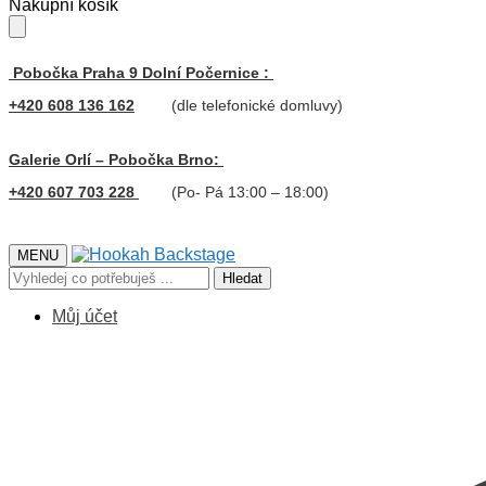
Skip
Skip
Nákupní košík
to
to
navigation
content
Pobočka Praha 9 Dolní Počernice :
+420 608 136 162
(dle telefonické domluvy)
Galerie Orlí – Pobočka Brno:
+420 607 703 228
(Po- Pá 13:00 – 18:00)
MENU
Hledat:
Hledat
Můj účet