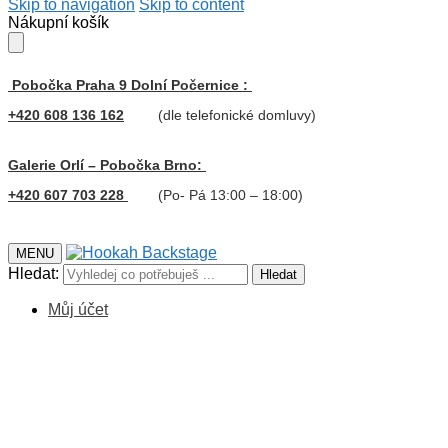
Skip to navigation
Skip to content
Nákupní košík
Pobočka Praha 9 Dolní Počernice :
+420 608 136 162
(dle telefonické domluvy)
Galerie Orlí – Pobočka Brno:
+420 607 703 228
(Po- Pá 13:00 – 18:00)
MENU
Hledat:
Hledat
Můj účet