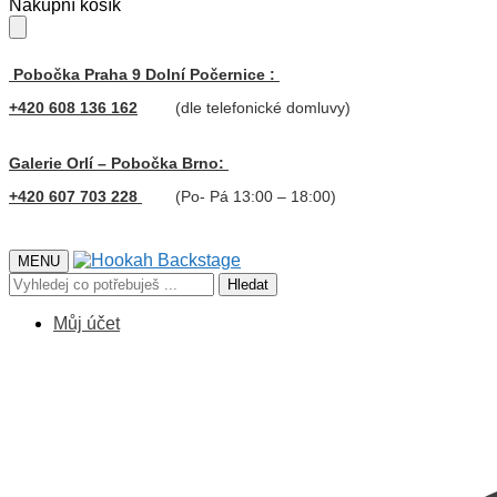
Skip
Skip
Nákupní košík
to
to
navigation
content
Pobočka Praha 9 Dolní Počernice :
+420 608 136 162
(dle telefonické domluvy)
Galerie Orlí – Pobočka Brno:
+420 607 703 228
(Po- Pá 13:00 – 18:00)
MENU
Hledat:
Hledat
Můj účet