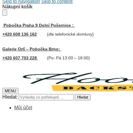
Skip to navigation
Skip to content
Nákupní košík
Pobočka Praha 9 Dolní Počernice :
+420 608 136 162
(dle telefonické domluvy)
Galerie Orlí – Pobočka Brno:
+420 607 703 228
(Po- Pá 13:00 – 18:00)
MENU
Hledat:
Hledat
Můj účet