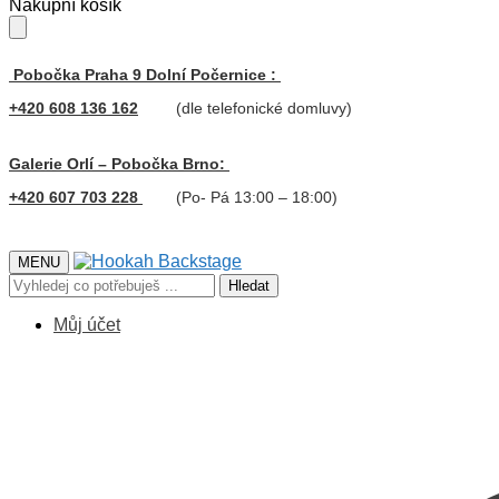
Skip
Skip
Nákupní košík
to
to
navigation
content
Pobočka Praha 9 Dolní Počernice :
+420 608 136 162
(dle telefonické domluvy)
Galerie Orlí – Pobočka Brno:
+420 607 703 228
(Po- Pá 13:00 – 18:00)
MENU
Hledat:
Hledat
Můj účet