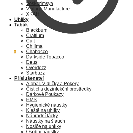
Voskurimsya
Vintage Manufacture
XKAH
Uhlíky
Tabák
Blackburn
Craftium
Cult
Chillma
Chabacco
0
Kč
0
Darkside Tobacco
Deus
Overdozz
Starbuzz
Příslušenství
Alobal, Vidličky a Pokery
Čistící a dezinfekční prostředky
Dárkové Poukazy
HMS
Hygienické náustky
Kleště na uhlíky
Náhradní tácky
Náustky na šlauch
Nosiče na uhlíky
Osobní náustky