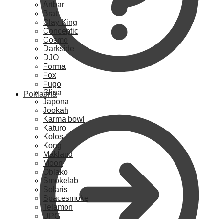
Artbar
Brat
Clay King
Conceptic
Cosmo
Darkside
DJO
Forma
Fox
Fugo
Glina
Pokladna
Japona
Jookah
Karma bowl
Katuro
Kolos
Kong
Maklaud
Moon
Oblako
Smokelab
Solaris
Spacesmoke
Telamon
UPG