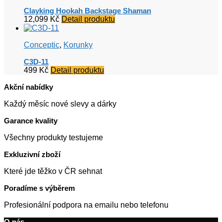
Clayking Hookah Backstage Shaman
12,099
Kč
Detail produktu
Conceptic
,
Korunky
C3D-11
499
Kč
Detail produktu
Akční nabídky
Každý měsíc nové slevy a dárky
Garance kvality
Všechny produkty testujeme
Exkluzivní zboží
Které jde těžko v ČR sehnat
Poradíme s výběrem
Profesionální podpora na emailu nebo telefonu
O nás