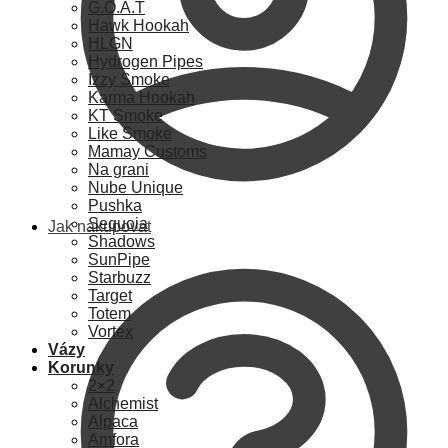
G.O.A.T
Hawk Hookah
HLGN
Hydrogen Pipes
Izzy Smoke
Karma Hookah
KT Smoke
Like Smoke
Mamay Customs
Na grani
Nube Unique
Pushka
Sequoia
Jak nakupovat
Shadows
SunPipe
Starbuzz
Target
Totem
Vortex
Vázy
Korunky
2×2
Alchemist
Alpaca
Amfora