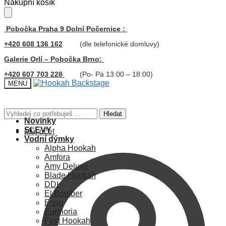
Skip
Skip
Nákupní košík
to
to
navigation
content
Pobočka Praha 9 Dolní Počernice :
+420 608 136 162
(dle telefonické domluvy)
Galerie Orlí – Pobočka Brno:
+420 607 703 228
(Po- Pá 13:00 – 18:00)
MENU
Hledat:
Hledat
Novinky
SLEVY
Můj účet
Vodní dýmky
Alpha Hookah
Amfora
Amy Deluxe
Blade Hookah
DDI
El Bomber
Enso
Euphoria
First Hookah