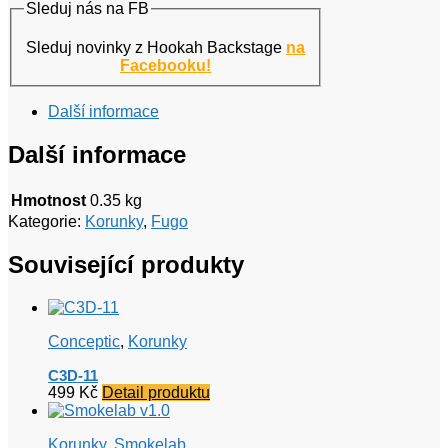
Sleduj nás na FB
Sleduj novinky z Hookah Backstage
na
Facebooku!
Další informace
Další informace
Hmotnost
0.35 kg
Kategorie:
Korunky
,
Fugo
Související produkty
Conceptic
,
Korunky
C3D-11
499
Kč
Detail produktu
Korunky
,
Smokelab