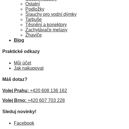
Ostatní
Podložky
Šlauchy pro vodní dýmky
Tarbuše
Těsnění a konektory
Zachytávače melasy
Žhaviče
Blog
Praktické odkazy
Můj účet
Jak nakupovat
Máš dotaz?
Volej Prahu:
+420 608 136 162
Volej Brno:
+420 607 703 228
Sleduj novinky!
Facebook