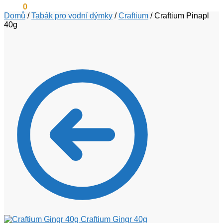
0
Kč
0
Domů
/
Tabák pro vodní dýmky
/
Craftium
/
Craftium Pinapl
40g
Craftium Gingr 40g