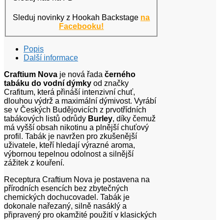
Sleduj novinky z Hookah Backstage
na
Facebooku!
Popis
Další informace
Craftium Nova
je nová řada
černého
tabáku do vodní dýmky
od značky
Crafitum, která přináší intenzivní chuť,
dlouhou výdrž a maximální dýmivost. Vyrábí
se v Českých Budějovicích z prvotřídních
tabákových listů odrůdy
Burley
, díky čemuž
má vyšší obsah nikotinu a plnější chuťový
profil. Tabák je navržen pro zkušenější
uživatele, kteří hledají výrazné aroma,
výbornou tepelnou odolnost a silnější
zážitek z kouření.
Receptura Craftium Nova je postavena na
přírodních esencích bez zbytečných
chemických dochucovadel. Tabák je
dokonale nařezaný, silně nasáklý a
připravený pro okamžité použití v klasických