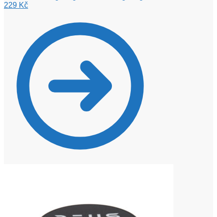
229
Kč