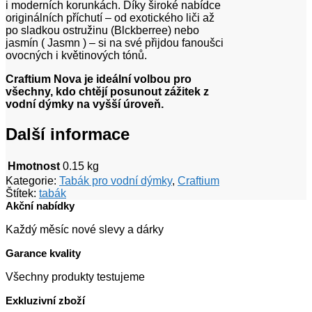
i moderních korunkách. Díky široké nabídce
originálních příchutí – od exotického liči až
po sladkou ostružinu (Blckberree) nebo
jasmín ( Jasmn ) – si na své přijdou fanoušci
ovocných i květinových tónů.
Craftium Nova je ideální volbou pro
všechny, kdo chtějí posunout zážitek z
vodní dýmky na vyšší úroveň.
Další informace
Hmotnost
0.15 kg
Kategorie:
Tabák pro vodní dýmky
,
Craftium
Štítek:
tabák
Akční nabídky
Každý měsíc nové slevy a dárky
Garance kvality
Všechny produkty testujeme
Exkluzivní zboží