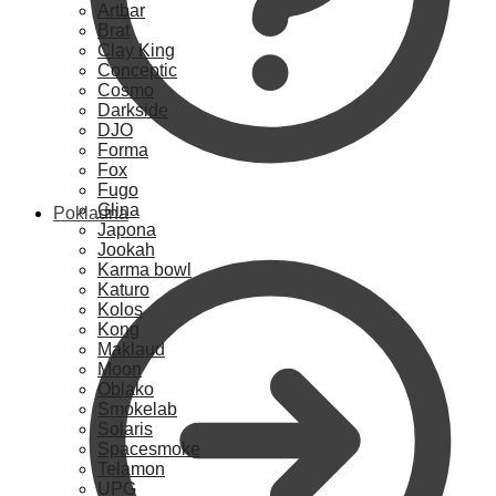
Artbar
Brat
Clay King
Conceptic
Cosmo
Darkside
DJO
Forma
Fox
Fugo
Glina
Pokladna
Japona
Jookah
Karma bowl
Katuro
Kolos
Kong
Maklaud
Moon
Oblako
Smokelab
Solaris
Spacesmoke
Telamon
UPG