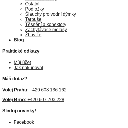
Ostatní
Podložky
Šlauchy pro vodní dýmky
Tarbuše
Těsnění a konektory
Zachytávače melasy
Žhaviče
Blog
Praktické odkazy
Můj účet
Jak nakupovat
Máš dotaz?
Volej Prahu:
+420 608 136 162
Volej Brno:
+420 607 703 228
Sleduj novinky!
Facebook