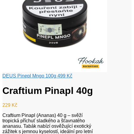
DEUS Pinepl Mngo 100g
499
Kč
Craftium Pinapl 40g
229
Kč
Craftium Pinapl (Ananas) 40 g – svěží
tropická příchuť sladkého a šťavnatého
ananasu. Tabák nabízí osvěžující exotický
zážitek s jemnou kyselostí, ideální pro letní