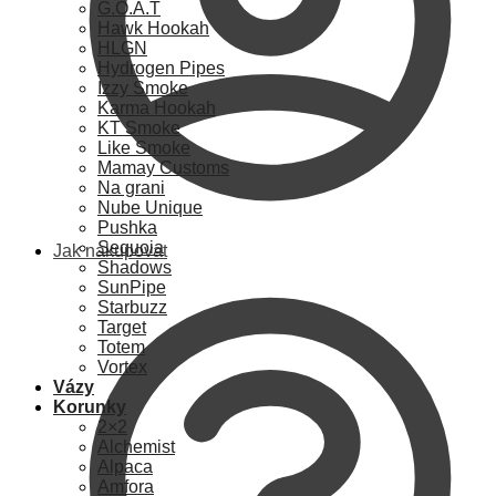
G.O.A.T
Hawk Hookah
HLGN
Hydrogen Pipes
Izzy Smoke
Karma Hookah
KT Smoke
Like Smoke
Mamay Customs
Na grani
Nube Unique
Pushka
Sequoia
Jak nakupovat
Shadows
SunPipe
Starbuzz
Target
Totem
Vortex
Vázy
Korunky
2×2
Alchemist
Alpaca
Amfora