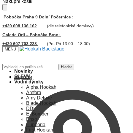
Skip
Skip
Nákupní košík
to
to
navigation
content
Pobočka Praha 9 Dolní Počernice :
+420 608 136 162
(dle telefonické domluvy)
Galerie Orlí – Pobočka Brno:
+420 607 703 228
(Po- Pá 13:00 – 18:00)
MENU
Hledat:
Hledat
Novinky
SLEVY
Můj účet
Vodní dýmky
Alpha Hookah
Amfora
Amy Deluxe
Blade Hookah
DDI
El Bomber
Enso
Euphoria
First Hookah