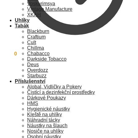
Voskurimsya
Vintage Manufacture
XKAH
Uhlíky
Tabák
Blackburn
Craftium
Cult
Chillma
Chabacco
0
Kč
0
Darkside Tobacco
Deus
Overdozz
Starbuzz
Příslušenství
Alobal, Vidličky a Pokery
Čistící a dezinfekční prostředky
Dárkové Poukazy
HMS
Hygienické náustky
Kleště na uhlíky
Náhradní tácky
Náustky na šlauch
Nosiče na uhlíky
Osobní náustky