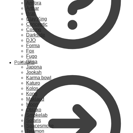
Amfora
Artbar
Brat
Clay King
Conceptic
Cosmo
Darkside
DJO
Forma
Fox
Fugo
Glina
Pokladna
Japona
Jookah
Karma bowl
Katuro
Kolos
Kong
Maklaud
Moon
Oblako
Smokelab
Solaris
Spacesmoke
Telamon