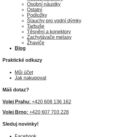
Osobní náustky
Ostatní
Podložky
Šlauchy pro vodní dýmky
Tarbuše
Těsnění a konektory
Zachytávače melasy
Žhaviče
Blog
Praktické odkazy
Můj účet
Jak nakupovat
Máš dotaz?
Volej Prahu:
+420 608 136 162
Volej Brno:
+420 607 703 228
Sleduj novinky!
Facebook