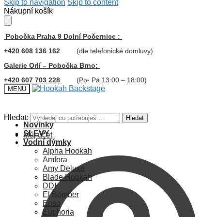
Skip to navigation
Skip to content
Nákupní košík
Pobočka Praha 9 Dolní Počernice :
+420 608 136 162
(dle telefonické domluvy)
Galerie Orlí – Pobočka Brno:
+420 607 703 228
(Po- Pá 13:00 – 18:00)
MENU
Hledat:
Hledat
Novinky
SLEVY
Můj účet
Vodní dýmky
Alpha Hookah
Amfora
Amy Deluxe
Blade Hookah
DDI
El Bomber
Enso
Euphoria