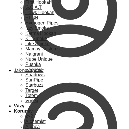
First Hookah
G.O.A.T
Hawk Hookah
HLGN
Hydrogen Pipes
Izzy Smoke
Karma Hookah
KT Smoke
Like Smoke
Mamay Customs
Na grani
Nube Unique
Pushka
Sequoia
Jak nakupovat
Shadows
SunPipe
Starbuzz
Target
Totem
Vortex
Vázy
Korunky
2×2
Alchemist
Alpaca