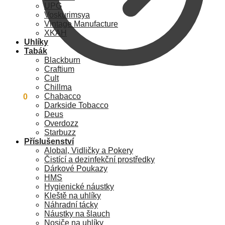
UPG
Voskurimsya
Vintage Manufacture
XKAH
Uhlíky
Tabák
Blackburn
Craftium
Cult
Chillma
Chabacco
0
Kč
0
Darkside Tobacco
Deus
Overdozz
Starbuzz
Příslušenství
Alobal, Vidličky a Pokery
Čistící a dezinfekční prostředky
Dárkové Poukazy
HMS
Hygienické náustky
Kleště na uhlíky
Náhradní tácky
Náustky na šlauch
Nosiče na uhlíky