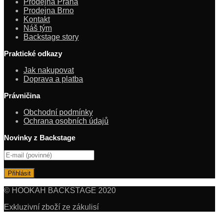
Prodejna Praha
Prodejna Brno
Kontakt
Náš tým
Backstage story
Praktické odkazy
Jak nakupovat
Doprava a platba
Právničina
Obchodní podmínky
Ochrana osobních údajů
Novinky z Backstage
© HOOKAH BACKSTAGE 2020
Exkluzivní zboží ze zákulisí