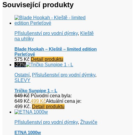
Související produkty
Příslušenství pro vodní dýmky
,
Kleště
na uhlíky
Blade Hookah – Kleště – limited edition
Perleťové
575
Kč
Detail produktu
-23%
Ostatní
,
Příslušenství pro vodní dýmky
,
SLEVY
Tričko Sunpipe 1 – L
649
Kč
Původní cena byla:
649 Kč.
499
Kč
Aktuální cena je:
499 Kč.
Detail produktu
Příslušenství pro vodní dýmky
,
Žhaviče
ETNA 1000w