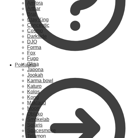
Amfora
Artbar
Brat
Clay King
Conceptic
Cosmo
Darkside
DJO
Forma
Fox
Fugo
Glina
Pokladna
Japona
Jookah
Karma bowl
Katuro
Kolos
Kong
Maklaud
Moon
Oblako
Smokelab
Solaris
Spacesmoke
Telamon