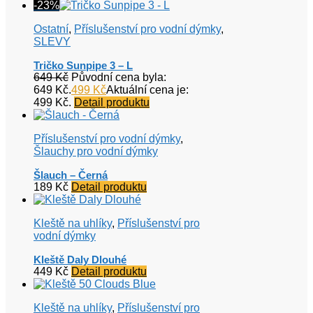
-23%
Ostatní
,
Příslušenství pro vodní dýmky
,
SLEVY
Tričko Sunpipe 3 – L
649
Kč
Původní cena byla:
649 Kč.
499
Kč
Aktuální cena je:
499 Kč.
Detail produktu
Příslušenství pro vodní dýmky
,
Šlauchy pro vodní dýmky
Šlauch – Černá
189
Kč
Detail produktu
Kleště na uhlíky
,
Příslušenství pro
vodní dýmky
Kleště Daly Dlouhé
449
Kč
Detail produktu
Kleště na uhlíky
,
Příslušenství pro