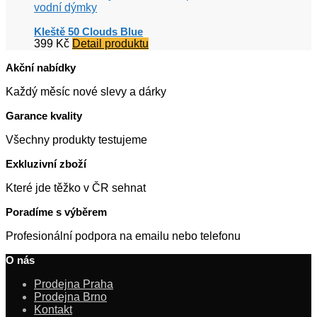
vodní dýmky
Kleště 50 Clouds Blue
399
Kč
Detail produktu
Akční nabídky
Každý měsíc nové slevy a dárky
Garance kvality
Všechny produkty testujeme
Exkluzivní zboží
Které jde těžko v ČR sehnat
Poradíme s výběrem
Profesionální podpora na emailu nebo telefonu
O nás
Prodejna Praha
Prodejna Brno
Kontakt