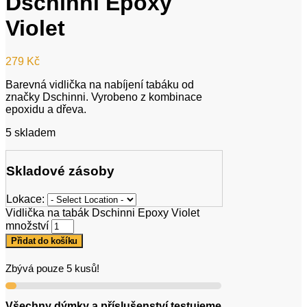
Dschinni Epoxy
Violet
279
Kč
Barevná vidlička na nabíjení tabáku od
značky Dschinni. Vyrobeno z kombinace
epoxidu a dřeva.
5 skladem
Skladové zásoby
Lokace:
Vidlička na tabák Dschinni Epoxy Violet
množství
Přidat do košíku
Zbývá pouze 5 kusů!
Všechny dýmky a příslušenství testujeme