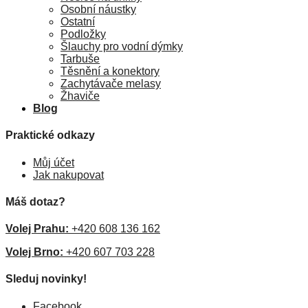
Osobní náustky
Ostatní
Podložky
Šlauchy pro vodní dýmky
Tarbuše
Těsnění a konektory
Zachytávače melasy
Žhaviče
Blog
Praktické odkazy
Můj účet
Jak nakupovat
Máš dotaz?
Volej Prahu:
+420 608 136 162
Volej Brno:
+420 607 703 228
Sleduj novinky!
Facebook