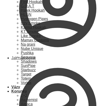
First Hookah
G.O.A.T
Hawk Hookah
HLGN
Hydrogen Pipes
Izzy Smoke
Karma Hookah
KT Smoke
Like Smoke
Mamay Customs
Na grani
Nube Unique
Pushka
Sequoia
Jak nakupovat
Shadows
SunPipe
Starbuzz
Target
Totem
Vortex
Vázy
Korunky
2×2
Alchemist
Alpaca