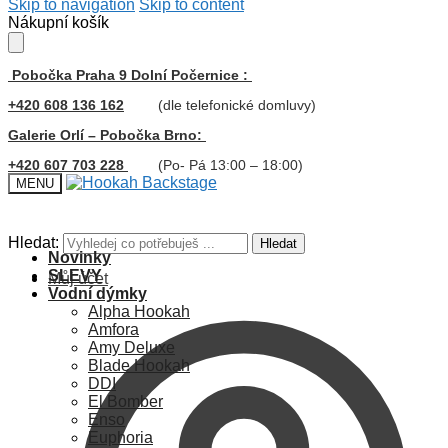
Skip to navigation
Skip to content
Nákupní košík
Pobočka Praha 9 Dolní Počernice :
+420 608 136 162
(dle telefonické domluvy)
Galerie Orlí – Pobočka Brno:
+420 607 703 228
(Po- Pá 13:00 – 18:00)
MENU
Hledat:
Hledat
Novinky
SLEVY
Můj účet
Vodní dýmky
Alpha Hookah
Amfora
Amy Deluxe
Blade Hookah
DDI
El Bomber
Enso
Euphoria