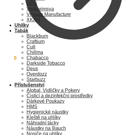
UPG
Voskurimsya
Vintage Manufacture
XKAH
Uhlíky
Tabák
Blackburn
Craftium
Cult
Chillma
Chabacco
0
Kč
0
Darkside Tobacco
Deus
Overdozz
Starbuzz
Příslušenství
Alobal, Vidličky a Pokery
Čistící a dezinfekční prostředky
Dárkové Poukazy
HMS
Hygienické náustky
Kleště na uhlíky
Náhradní tácky
Náustky na šlauch
Nosiče na uhlíky