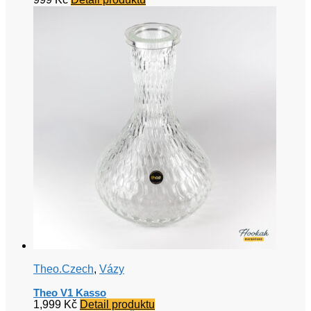
Theo.Czech
,
Vázy
Theo V1 Kasso
1,999
Kč
Detail produktu