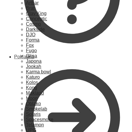
Artbar
Brat
Clay King
Conceptic
Cosmo
Darkside
DJO
Forma
Fox
Fugo
Glina
Pokladna
Japona
Jookah
Karma bowl
Katuro
Kolos
Kong
Maklaud
Moon
Oblako
Smokelab
Solaris
Spacesmoke
Telamon
UPG