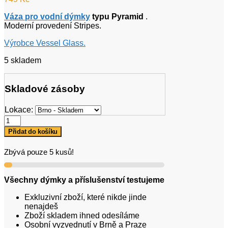
Váza pro vodní dýmky
typu Pyramid
.
Moderní provedení Stripes.
Výrobce Vessel Glass.
5 skladem
Skladové zásoby
Lokace:
VG
Pyramid
Přidat do košíku
Yellow
Stripes
Zbývá pouze 5 kusů!
množství
Všechny dýmky a příslušenství testujeme
Exkluzivní zboží, které nikde jinde
nenajdeš
Zboží skladem ihned odesíláme
Osobní vyzvednutí v Brně a Praze