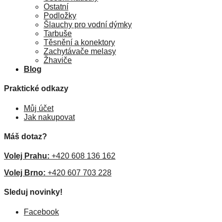
Ostatní
Podložky
Šlauchy pro vodní dýmky
Tarbuše
Těsnění a konektory
Zachytávače melasy
Žhaviče
Blog
Praktické odkazy
Můj účet
Jak nakupovat
Máš dotaz?
Volej Prahu:
+420 608 136 162
Volej Brno:
+420 607 703 228
Sleduj novinky!
Facebook