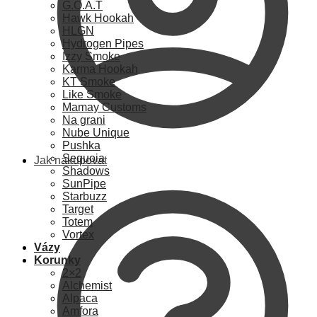
G.O.A.T
Hawk Hookah
HLGN
Hydrogen Pipes
Izzy Smoke
Karma Hookah
KT Smoke
Like Smoke
Mamay Customs
Na grani
Nube Unique
Pushka
Sequoia
Jak nakupovat
Shadows
SunPipe
Starbuzz
Target
Totem
Vortex
Vázy
Korunky
2×2
Alchemist
Alpaca
Amfora