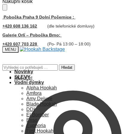
Skip
Skip
Nákupní košík
to
to
navigation
content
Pobočka Praha 9 Dolní Počernice :
+420 608 136 162
(dle telefonické domluvy)
Galerie Orlí – Pobočka Brno:
+420 607 703 228
(Po- Pá 13:00 – 18:00)
MENU
Hledat:
Hledat
Novinky
SLEVY
Můj účet
Vodní dýmky
Alpha Hookah
Amfora
Amy Deluxe
Blade Hookah
DDI
El Bomber
Enso
Euphoria
First Hookah