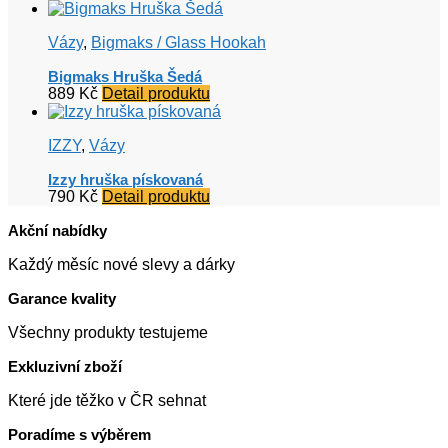
Vázy
,
Bigmaks / Glass Hookah
Bigmaks Hruška Šedá
889
Kč
Detail produktu
IZZY
,
Vázy
Izzy hruška pískovaná
790
Kč
Detail produktu
Akční nabídky
Každý měsíc nové slevy a dárky
Garance kvality
Všechny produkty testujeme
Exkluzivní zboží
Které jde těžko v ČR sehnat
Poradíme s výběrem