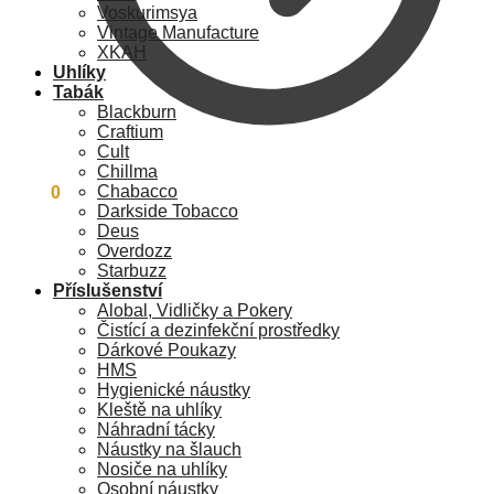
Voskurimsya
Vintage Manufacture
XKAH
Uhlíky
Tabák
Blackburn
Craftium
Cult
Chillma
Chabacco
0
Kč
0
Darkside Tobacco
Deus
Overdozz
Starbuzz
Příslušenství
Alobal, Vidličky a Pokery
Čistící a dezinfekční prostředky
Dárkové Poukazy
HMS
Hygienické náustky
Kleště na uhlíky
Náhradní tácky
Náustky na šlauch
Nosiče na uhlíky
Osobní náustky