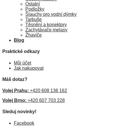
Ostatní
Podložky
Šlauchy pro vodní dýmky
Tarbuše
Těsnění a konektory
Zachytávače melasy
Žhaviče
Blog
Praktické odkazy
Můj účet
Jak nakupovat
Máš dotaz?
Volej Prahu:
+420 608 136 162
Volej Brno:
+420 607 703 228
Sleduj novinky!
Facebook