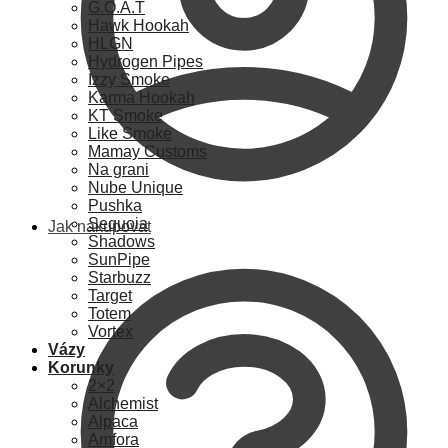
G.O.A.T
Hawk Hookah
HLGN
Hydrogen Pipes
Izzy Smoke
Karma Hookah
KT Smoke
Like Smoke
Mamay Customs
Na grani
Nube Unique
Pushka
Sequoia
Jak nakupovat
Shadows
SunPipe
Starbuzz
Target
Totem
Vortex
Vázy
Korunky
2×2
Alchemist
Alpaca
Amfora