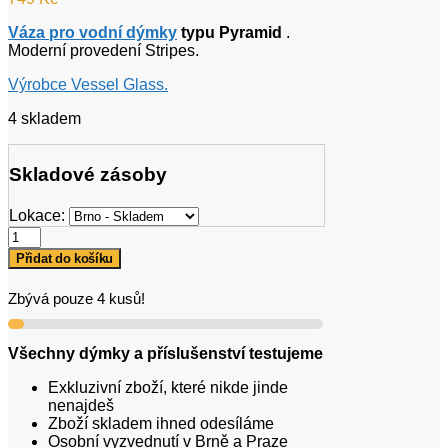
Váza pro vodní dýmky
typu Pyramid
.
Moderní provedení Stripes.
Výrobce Vessel Glass.
4 skladem
Skladové zásoby
Lokace:
VG
Pyramid
Přidat do košíku
Yellow
Black
Zbývá pouze 4 kusů!
Crumble
množství
Všechny dýmky a příslušenství testujeme
Exkluzivní zboží, které nikde jinde
nenajdeš
Zboží skladem ihned odesíláme
Osobní vyzvednutí v Brně a Praze