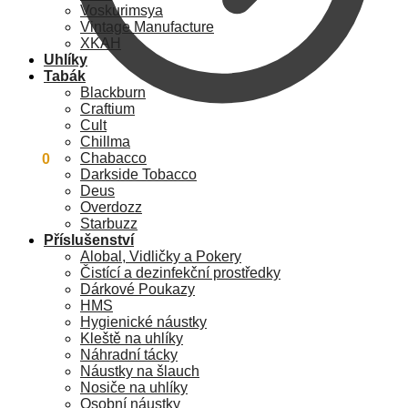
Voskurimsya
Vintage Manufacture
XKAH
Uhlíky
Tabák
Blackburn
Craftium
Cult
Chillma
Chabacco
0
Kč
0
Darkside Tobacco
Deus
Overdozz
Starbuzz
Příslušenství
Alobal, Vidličky a Pokery
Čistící a dezinfekční prostředky
Dárkové Poukazy
HMS
Hygienické náustky
Kleště na uhlíky
Náhradní tácky
Náustky na šlauch
Nosiče na uhlíky
Osobní náustky