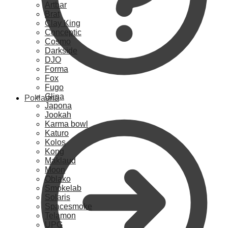
Artbar
Brat
Clay King
Conceptic
Cosmo
Darkside
DJO
Forma
Fox
Fugo
Glina
Pokladna
Japona
Jookah
Karma bowl
Katuro
Kolos
Kong
Maklaud
Moon
Oblako
Smokelab
Solaris
Spacesmoke
Telamon
UPG