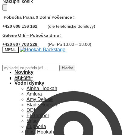
Skip
Skip
Nákupní košík
to
to
navigation
content
Pobočka Praha 9 Dolní Počernice :
+420 608 136 162
(dle telefonické domluvy)
Galerie Orlí – Pobočka Brno:
+420 607 703 228
(Po- Pá 13:00 – 18:00)
MENU
Hledat:
Hledat
Novinky
SLEVY
Můj účet
Vodní dýmky
Alpha Hookah
Amfora
Amy Deluxe
Blade Hookah
DDI
El Bomber
Enso
Euphoria
First Hookah