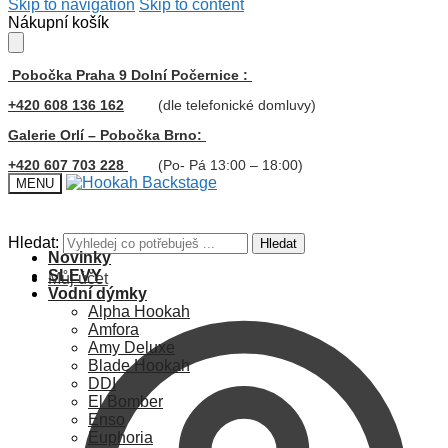
Skip to navigation
Skip to content
Nákupní košík
Pobočka Praha 9 Dolní Počernice :
+420 608 136 162
(dle telefonické domluvy)
Galerie Orlí – Pobočka Brno:
+420 607 703 228
(Po- Pá 13:00 – 18:00)
MENU
Hledat:
Hledat
Novinky
SLEVY
Můj účet
Vodní dýmky
Alpha Hookah
Amfora
Amy Deluxe
Blade Hookah
DDI
El Bomber
Enso
Euphoria