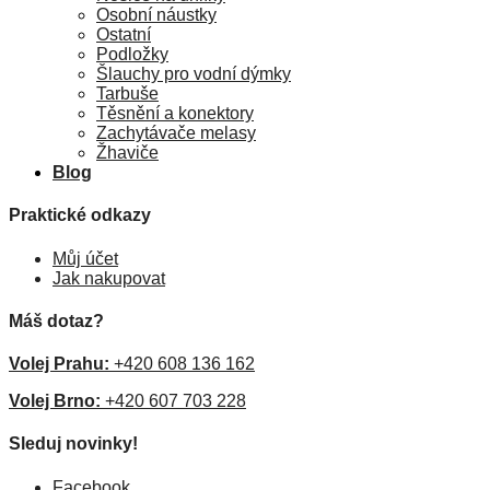
Osobní náustky
Ostatní
Podložky
Šlauchy pro vodní dýmky
Tarbuše
Těsnění a konektory
Zachytávače melasy
Žhaviče
Blog
Praktické odkazy
Můj účet
Jak nakupovat
Máš dotaz?
Volej Prahu:
+420 608 136 162
Volej Brno:
+420 607 703 228
Sleduj novinky!
Facebook