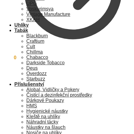
UPG
Voskurimsya
Vintage Manufacture
XKAH
Uhlíky
Tabák
Blackburn
Craftium
Cult
Chillma
Chabacco
0
Kč
0
Darkside Tobacco
Deus
Overdozz
Starbuzz
Příslušenství
Alobal, Vidličky a Pokery
Čistící a dezinfekční prostředky
Dárkové Poukazy
HMS
Hygienické náustky
Kleště na uhlíky
Náhradní tácky
Náustky na šlauch
Nosiče na uhlíky