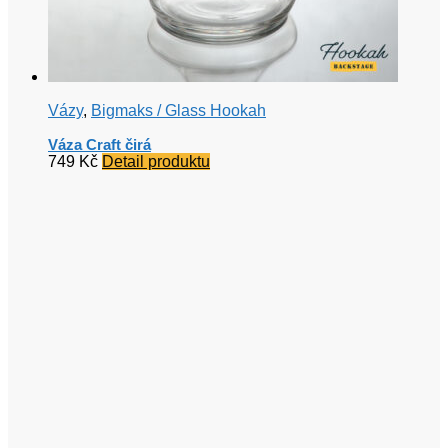
Vázy
,
Bigmaks / Glass Hookah
Váza Craft čirá
749
Kč
Detail produktu