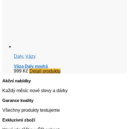
Daly
,
Vázy
Váza Daly modrá
999
Kč
Detail produktu
Akční nabídky
Každý měsíc nové slevy a dárky
Garance kvality
Všechny produkty testujeme
Exkluzivní zboží