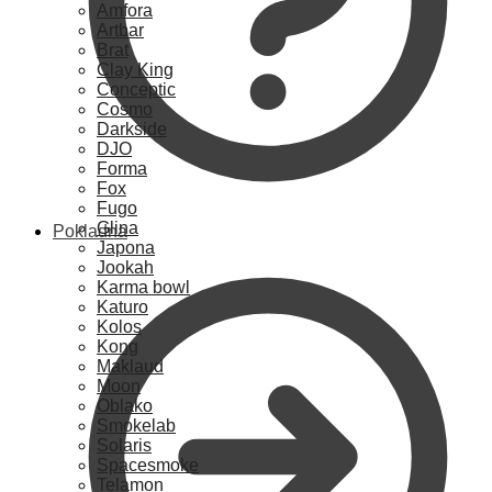
Amfora
Artbar
Brat
Clay King
Conceptic
Cosmo
Darkside
DJO
Forma
Fox
Fugo
Glina
Pokladna
Japona
Jookah
Karma bowl
Katuro
Kolos
Kong
Maklaud
Moon
Oblako
Smokelab
Solaris
Spacesmoke
Telamon