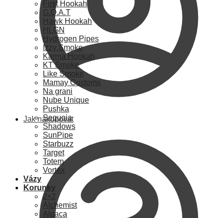
First Hookah
G.O.A.T
Hawk Hookah
HLGN
Hydrogen Pipes
Izzy Smoke
Karma Hookah
KT Smoke
Like Smoke
Mamay Customs
Na grani
Nube Unique
Pushka
Sequoia
Jak nakupovat
Shadows
SunPipe
Starbuzz
Target
Totem
Vortex
Vázy
Korunky
2×2
Alchemist
Alpaca