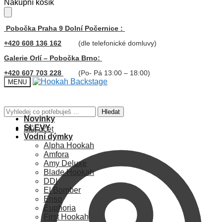
Skip
Skip
Nákupní košík
to
to
navigation
content
Pobočka Praha 9 Dolní Počernice :
+420 608 136 162
(dle telefonické domluvy)
Galerie Orlí – Pobočka Brno:
+420 607 703 228
(Po- Pá 13:00 – 18:00)
MENU
Hledat:
Hledat
Novinky
SLEVY
Můj účet
Vodní dýmky
Alpha Hookah
Amfora
Amy Deluxe
Blade Hookah
DDI
El Bomber
Enso
Euphoria
First Hookah