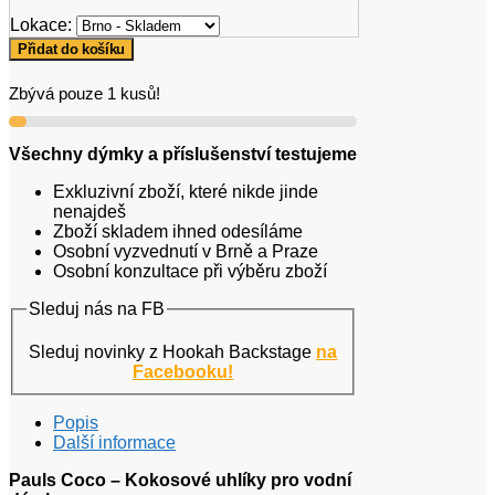
Lokace:
Uhlíky
Přidat do košíku
do
vodní
Zbývá pouze 1 kusů!
dýmky
Pauls
Coco
Všechny dýmky a příslušenství testujeme
20kg
množství
Exkluzivní zboží, které nikde jinde
nenajdeš
Zboží skladem ihned odesíláme
Osobní vyzvednutí v Brně a Praze
Osobní konzultace při výběru zboží
Sleduj nás na FB
Sleduj novinky z Hookah Backstage
na
Facebooku!
Popis
Další informace
Pauls Coco – Kokosové uhlíky pro vodní