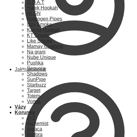
G.O.A.T
Hawk Hookah
HLGN
Hydrogen Pipes
Izzy Smoke
Karma Hookah
KT Smoke
Like Smoke
Mamay Customs
Na grani
Nube Unique
Pushka
Sequoia
Jak nakupovat
Shadows
SunPipe
Starbuzz
Target
Totem
Vortex
Vázy
Korunky
2×2
Alchemist
Alpaca
Amfora