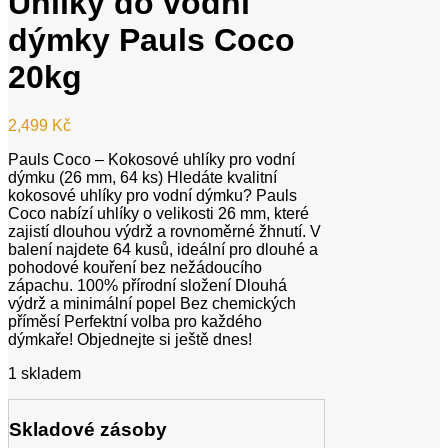
Uhlíky do vodní
dýmky Pauls Coco
20kg
2,499
Kč
Pauls Coco – Kokosové uhlíky pro vodní
dýmku (26 mm, 64 ks) Hledáte kvalitní
kokosové uhlíky pro vodní dýmku? Pauls
Coco nabízí uhlíky o velikosti 26 mm, které
zajistí dlouhou výdrž a rovnoměrné žhnutí. V
balení najdete 64 kusů, ideální pro dlouhé a
pohodové kouření bez nežádoucího
zápachu. 100% přírodní složení Dlouhá
výdrž a minimální popel Bez chemických
příměsí Perfektní volba pro každého
dýmkaře! Objednejte si ještě dnes!
1 skladem
Skladové zásoby