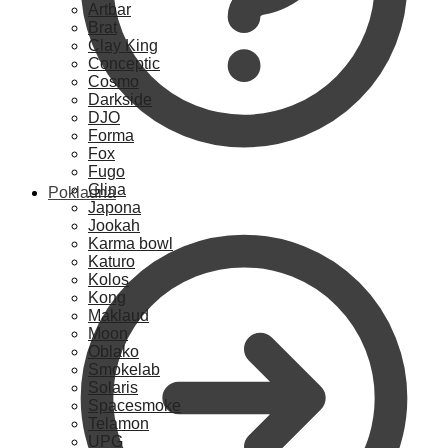
Artbar
Brat
Clay King
Conceptic
Cosmo
Darkside
DJO
Forma
Fox
Fugo
Glina
Pokladna
Japona
Jookah
Karma bowl
Katuro
Kolos
Kong
Maklaud
Moon
Oblako
Smokelab
Solaris
Spacesmoke
Telamon
UPG