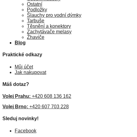
Ostatní
Podložky
Šlauchy pro vodní dýmky
Tarbuše
Těsnění a konektory
Zachytávače melasy
Žhaviče
Blog
Praktické odkazy
Můj účet
Jak nakupovat
Máš dotaz?
Volej Prahu:
+420 608 136 162
Volej Brno:
+420 607 703 228
Sleduj novinky!
Facebook