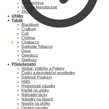
Voskurimsya
Vintage Manufacture
XKAH
Uhlíky
Tabák
Blackburn
Craftium
Cult
Chillma
Chabacco
0
Kč
0
Darkside Tobacco
Deus
Overdozz
Starbuzz
Příslušenství
Alobal, Vidličky a Pokery
Čistící a dezinfekční prostředky
Dárkové Poukazy
HMS
Hygienické náustky
Kleště na uhlíky
Náhradní tácky
Náustky na šlauch
Nosiče na uhlíky
Osobní náustky