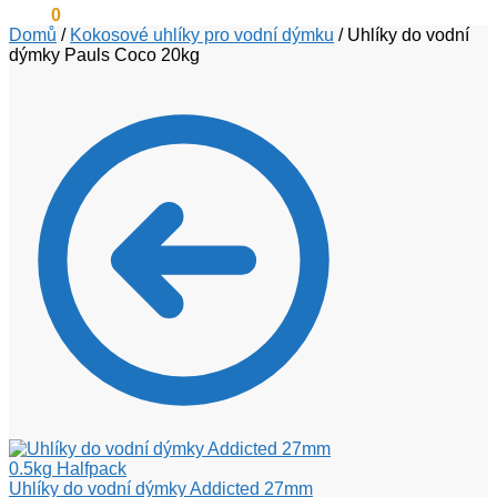
0
Kč
0
Domů
/
Kokosové uhlíky pro vodní dýmku
/
Uhlíky do vodní
dýmky Pauls Coco 20kg
Uhlíky do vodní dýmky Addicted 27mm