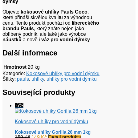
dýmky
Objevte
kokosové uhlíky Pauls Coco
,
které přináší skvělou kvalitu za výhodnou
cenu. Tento produkt pochází od
libereckého
brandu Pauls
, který znáte nejen jako
oblíbený podnik, ale také jako výrobce
náustků
a nově i
váz pro vodní dýmky
.
Další informace
Hmotnost
20 kg
Kategorie:
Kokosové uhlíky pro vodní dýmku
Štítky:
pauls
,
uhlíky
,
uhlíky pro vodní dýmku
Související produkty
-6%
Kokosové uhlíky pro vodní dýmku
Kokosové uhlíky Gorilla 26 mm 1kg
Původní
Aktuální
159
Kč
149
Kč
Detail produktu