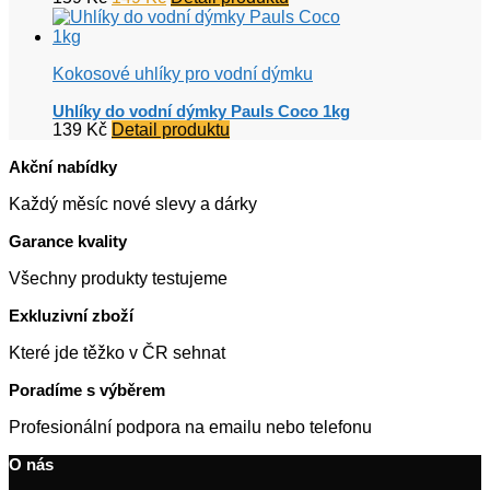
cena
cena
byla:
je:
159 Kč.
149 Kč.
Kokosové uhlíky pro vodní dýmku
Uhlíky do vodní dýmky Pauls Coco 1kg
139
Kč
Detail produktu
Akční nabídky
Každý měsíc nové slevy a dárky
Garance kvality
Všechny produkty testujeme
Exkluzivní zboží
Které jde těžko v ČR sehnat
Poradíme s výběrem
Profesionální podpora na emailu nebo telefonu
O nás