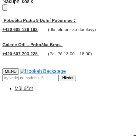
Skip
Skip
Nákupní košík
to
to
navigation
content
Pobočka Praha 9 Dolní Počernice :
+420 608 136 162
(dle telefonické domluvy)
Galerie Orlí – Pobočka Brno:
+420 607 703 228
(Po- Pá 13:00 – 18:00)
MENU
Hledat:
Hledat
Můj účet