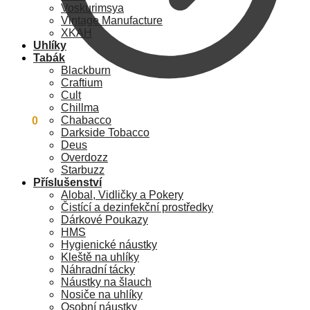
Voskurimsya
Vintage Manufacture
XKAH
Uhlíky
Tabák
Blackburn
Craftium
Cult
Chillma
Chabacco
0
Kč
0
Darkside Tobacco
Deus
Overdozz
Starbuzz
Příslušenství
Alobal, Vidličky a Pokery
Čistící a dezinfekční prostředky
Dárkové Poukazy
HMS
Hygienické náustky
Kleště na uhlíky
Náhradní tácky
Náustky na šlauch
Nosiče na uhlíky
Osobní náustky