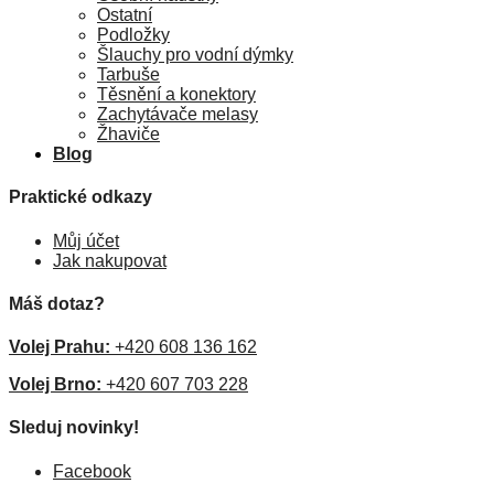
Ostatní
Podložky
Šlauchy pro vodní dýmky
Tarbuše
Těsnění a konektory
Zachytávače melasy
Žhaviče
Blog
Praktické odkazy
Můj účet
Jak nakupovat
Máš dotaz?
Volej Prahu:
+420 608 136 162
Volej Brno:
+420 607 703 228
Sleduj novinky!
Facebook