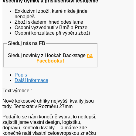
Všechny dýmky a příslušenství testujeme
Exkluzivní zboží, které nikde jinde
nenajdeš
Zboží skladem ihned odesíláme
Osobní vyzvednutí v Brně a Praze
Osobní konzultace při výběru zboží
Sleduj nás na FB
Sleduj novinky z Hookah Backstage
na
Facebooku!
Popis
Další informace
Text výrobce :
Nové kokosové uhlíky nejvyšší kvality jsou
tady. Tentokrát v Rozměru 27mm
Podařilo se nám konečně vybrat to nejlepší,
zajistili jsme vlastní design, logistiku,
dopravu, kontrolu kvality… a máme zde
konečně naši vlastní celoevropskou značku