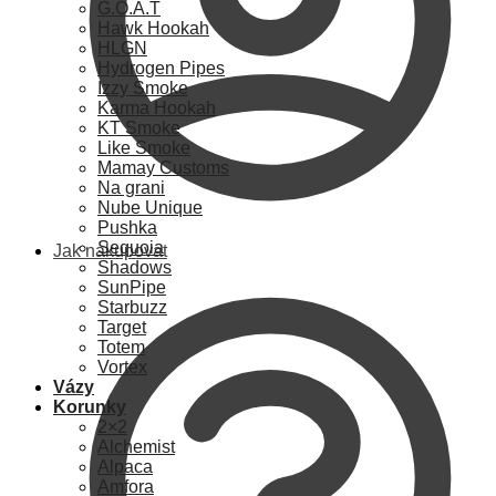
G.O.A.T
Hawk Hookah
HLGN
Hydrogen Pipes
Izzy Smoke
Karma Hookah
KT Smoke
Like Smoke
Mamay Customs
Na grani
Nube Unique
Pushka
Sequoia
Jak nakupovat
Shadows
SunPipe
Starbuzz
Target
Totem
Vortex
Vázy
Korunky
2×2
Alchemist
Alpaca
Amfora