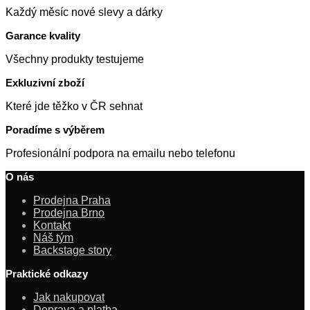
159 Kč.
149 Kč.
Každý měsíc nové slevy a dárky
Garance kvality
Všechny produkty testujeme
Exkluzivní zboží
Které jde těžko v ČR sehnat
Poradíme s výběrem
Profesionální podpora na emailu nebo telefonu
O nás
Prodejna Praha
Prodejna Brno
Kontakt
Náš tým
Backstage story
Praktické odkazy
Jak nakupovat
Doprava a platba