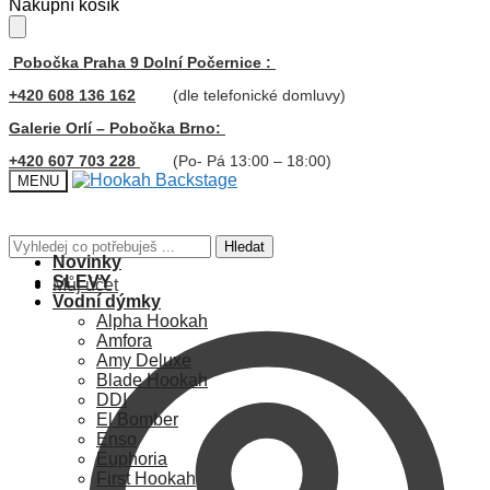
Skip
Skip
Nákupní košík
to
to
navigation
content
Pobočka Praha 9 Dolní Počernice :
+420 608 136 162
(dle telefonické domluvy)
Galerie Orlí – Pobočka Brno:
+420 607 703 228
(Po- Pá 13:00 – 18:00)
MENU
Hledat:
Hledat
Novinky
SLEVY
Můj účet
Vodní dýmky
Alpha Hookah
Amfora
Amy Deluxe
Blade Hookah
DDI
El Bomber
Enso
Euphoria
First Hookah