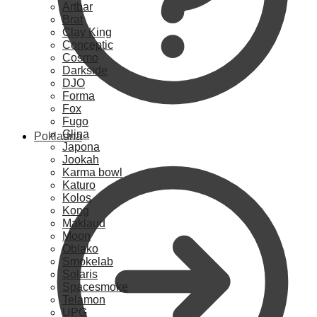
Artbar
Brat
Clay King
Conceptic
Cosmo
Darkside
DJO
Forma
Fox
Fugo
Glina
Pokladna
Japona
Jookah
Karma bowl
Katuro
Kolos
Kong
Maklaud
Moon
Oblako
Smokelab
Solaris
Spacesmoke
Telamon
UPG