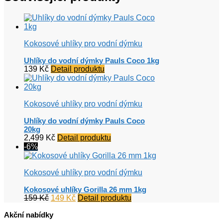
Kokosové uhlíky pro vodní dýmku
Uhlíky do vodní dýmky Pauls Coco 1kg
139
Kč
Detail produktu
Kokosové uhlíky pro vodní dýmku
Uhlíky do vodní dýmky Pauls Coco
20kg
2,499
Kč
Detail produktu
-6%
Kokosové uhlíky pro vodní dýmku
Kokosové uhlíky Gorilla 26 mm 1kg
Původní
Aktuální
159
Kč
149
Kč
Detail produktu
cena
cena
Akční nabídky
byla:
je: