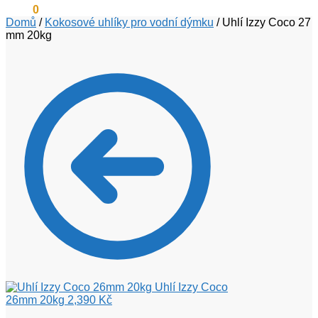
0
Kč
0
Domů
/
Kokosové uhlíky pro vodní dýmku
/
Uhlí Izzy Coco 27
mm 20kg
Uhlí Izzy Coco
26mm 20kg
2,390
Kč