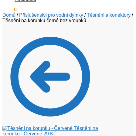
0
Kč
0
Domů
/
Příslušenství pro vodní dýmky
/
Těsnění a konektory
/
Těsnění na korunku černé bez vroubků
Těsnění na
korunku - Červené
29
Kč