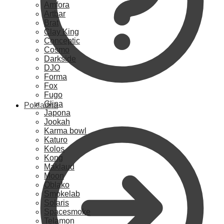
Amfora
Artbar
Brat
Clay King
Conceptic
Cosmo
Darkside
DJO
Forma
Fox
Fugo
Glina
Pokladna
Japona
Jookah
Karma bowl
Katuro
Kolos
Kong
Maklaud
Moon
Oblako
Smokelab
Solaris
Spacesmoke
Telamon