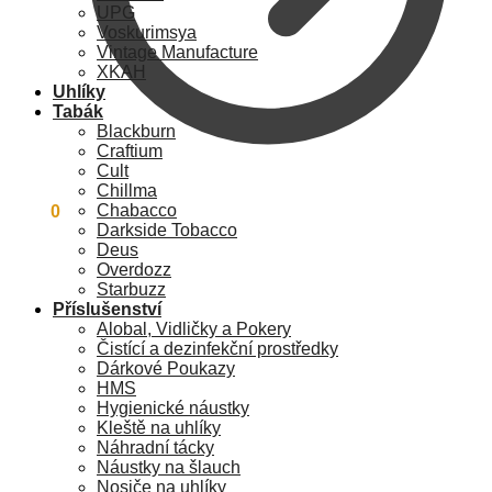
UPG
Voskurimsya
Vintage Manufacture
XKAH
Uhlíky
Tabák
Blackburn
Craftium
Cult
Chillma
Chabacco
0
Kč
0
Darkside Tobacco
Deus
Overdozz
Starbuzz
Příslušenství
Alobal, Vidličky a Pokery
Čistící a dezinfekční prostředky
Dárkové Poukazy
HMS
Hygienické náustky
Kleště na uhlíky
Náhradní tácky
Náustky na šlauch
Nosiče na uhlíky