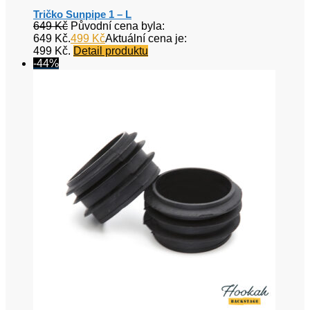
Tričko Sunpipe 1 – L
649
Kč
Původní cena byla:
649 Kč.
499
Kč
Aktuální cena je:
499 Kč.
Detail produktu
-44%