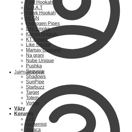
First Hookah
G.O.A.T
Hawk Hookah
HLGN
Hydrogen Pipes
Izzy Smoke
Karma Hookah
KT Smoke
Like Smoke
Mamay Customs
Na grani
Nube Unique
Pushka
Sequoia
Jak nakupovat
Shadows
SunPipe
Starbuzz
Target
Totem
Vortex
Vázy
Korunky
2×2
Alchemist
Alpaca