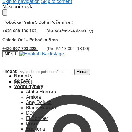
Skip to navigation
Skip to content
Nákupní košík
Pobočka Praha 9 Dolní Počernice :
+420 608 136 162
(dle telefonické domluvy)
Galerie Orlí – Pobočka Brno:
+420 607 703 228
(Po- Pá 13:00 – 18:00)
MENU
Hledat:
Hledat
Novinky
SLEVY
Můj účet
Vodní dýmky
Alpha Hookah
Amfora
Amy Deluxe
Blade Hookah
DDI
El Bomber
Enso
Euphoria