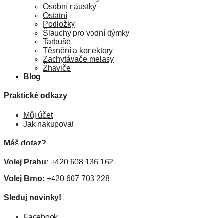
Osobní náustky
Ostatní
Podložky
Šlauchy pro vodní dýmky
Tarbuše
Těsnění a konektory
Zachytávače melasy
Žhaviče
Blog
Praktické odkazy
Můj účet
Jak nakupovat
Máš dotaz?
Volej Prahu:
+420 608 136 162
Volej Brno:
+420 607 703 228
Sleduj novinky!
Facebook