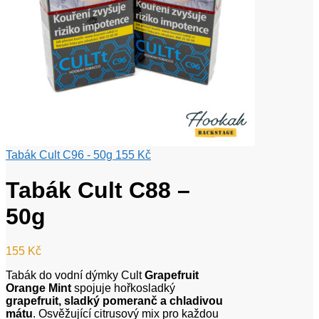
Tabák Cult C96 - 50g
155
Kč
Tabák Cult C88 –
50g
155
Kč
Tabák do vodní dýmky Cult
Grapefruit
Orange Mint
spojuje hořkosladký
grapefruit, sladký pomeranč a chladivou
mátu
. Osvěžující citrusový mix pro každou