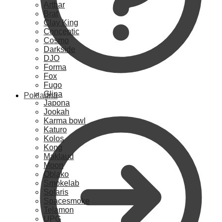
Artbar
Brat
Clay King
Conceptic
Cosmo
Darkside
DJO
Forma
Fox
Fugo
Glina
Pokladna
Japona
Jookah
Karma bowl
Katuro
Kolos
Kong
Maklaud
Moon
Oblako
Smokelab
Solaris
Spacesmoke
Telamon
UPG