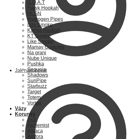
G.O.A.T
Hawk Hookah
HLGN
Hydrogen Pipes
Izzy Smoke
Karma Hookah
KT Smoke
Like Smoke
Mamay Customs
Na grani
Nube Unique
Pushka
Sequoia
Jak nakupovat
Shadows
SunPipe
Starbuzz
Target
Totem
Vortex
Vázy
Korunky
2×2
Alchemist
Alpaca
Amfora