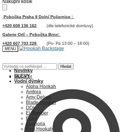
Skip
Skip
Nákupní košík
to
to
navigation
content
Pobočka Praha 9 Dolní Počernice :
+420 608 136 162
(dle telefonické domluvy)
Galerie Orlí – Pobočka Brno:
+420 607 703 228
(Po- Pá 13:00 – 18:00)
MENU
Hledat:
Hledat
Novinky
SLEVY
Můj účet
Vodní dýmky
Alpha Hookah
Amfora
Amy Deluxe
Blade Hookah
DDI
El Bomber
Enso
Euphoria
First Hookah