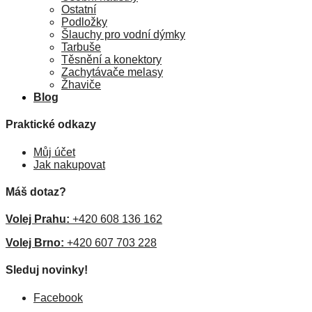
Ostatní
Podložky
Šlauchy pro vodní dýmky
Tarbuše
Těsnění a konektory
Zachytávače melasy
Žhaviče
Blog
Praktické odkazy
Můj účet
Jak nakupovat
Máš dotaz?
Volej Prahu:
+420 608 136 162
Volej Brno:
+420 607 703 228
Sleduj novinky!
Facebook