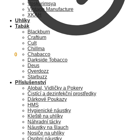
Voskurimsya
Vintage Manufacture
XKAH
Uhlíky
Tabák
Blackburn
Craftium
Cult
Chillma
Chabacco
0
Kč
0
Darkside Tobacco
Deus
Overdozz
Starbuzz
Příslušenství
Alobal, Vidličky a Pokery
Čistící a dezinfekční prostředky
Dárkové Poukazy
HMS
Hygienické náustky
Kleště na uhlíky
Náhradní tácky
Náustky na šlauch
Nosiče na uhlíky
Osobní náustky