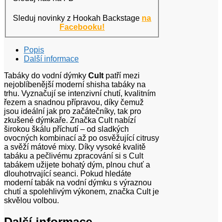
Sleduj novinky z Hookah Backstage
na
Facebooku!
Popis
Další informace
Tabáky do vodní dýmky
Cult
patří mezi
nejoblíbenější moderní shisha tabáky na
trhu. Vyznačují se intenzivní chutí, kvalitním
řezem a snadnou přípravou, díky čemuž
jsou ideální jak pro začátečníky, tak pro
zkušené dýmkaře. Značka Cult nabízí
širokou škálu příchutí – od sladkých
ovocných kombinací až po osvěžující citrusy
a svěží mátové mixy. Díky vysoké kvalitě
tabáku a pečlivému zpracování si s Cult
tabákem užijete bohatý dým, plnou chuť a
dlouhotrvající seanci. Pokud hledáte
moderní tabák na vodní dýmku s výraznou
chutí a spolehlivým výkonem, značka Cult je
skvělou volbou.
Další informace