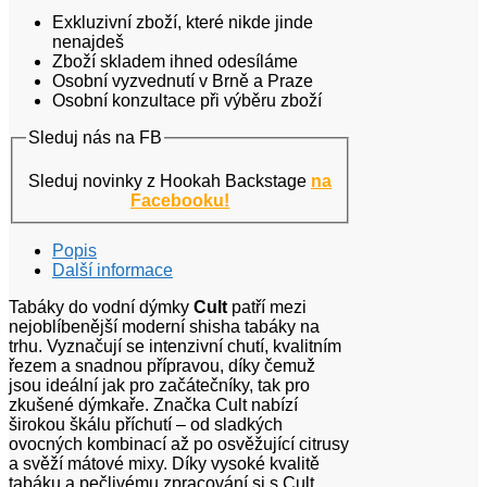
Exkluzivní zboží, které nikde jinde
nenajdeš
Zboží skladem ihned odesíláme
Osobní vyzvednutí v Brně a Praze
Osobní konzultace při výběru zboží
Sleduj nás na FB
Sleduj novinky z Hookah Backstage
na
Facebooku!
Popis
Další informace
Tabáky do vodní dýmky
Cult
patří mezi
nejoblíbenější moderní shisha tabáky na
trhu. Vyznačují se intenzivní chutí, kvalitním
řezem a snadnou přípravou, díky čemuž
jsou ideální jak pro začátečníky, tak pro
zkušené dýmkaře. Značka Cult nabízí
širokou škálu příchutí – od sladkých
ovocných kombinací až po osvěžující citrusy
a svěží mátové mixy. Díky vysoké kvalitě
tabáku a pečlivému zpracování si s Cult