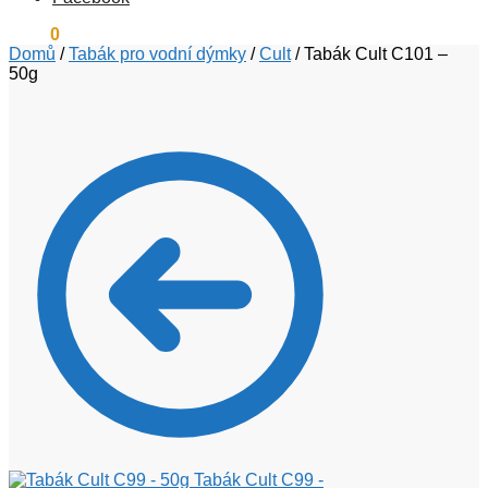
0
Kč
0
Domů
/
Tabák pro vodní dýmky
/
Cult
/
Tabák Cult C101 –
50g
Tabák Cult C99 -