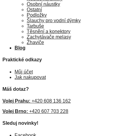
Osobní náustky
Ostatní
Podložky
Šlauchy pro vodní dýmky
Tarbuše
Těsnění a konektory
Zachytávače melasy
Žhaviče
Blog
Praktické odkazy
Můj účet
Jak nakupovat
Máš dotaz?
Volej Prahu:
+420 608 136 162
Volej Brno:
+420 607 703 228
Sleduj novinky!
Facebook