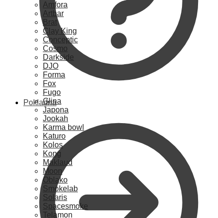
Amfora
Artbar
Brat
Clay King
Conceptic
Cosmo
Darkside
DJO
Forma
Fox
Fugo
Glina
Pokladna
Japona
Jookah
Karma bowl
Katuro
Kolos
Kong
Maklaud
Moon
Oblako
Smokelab
Solaris
Spacesmoke
Telamon