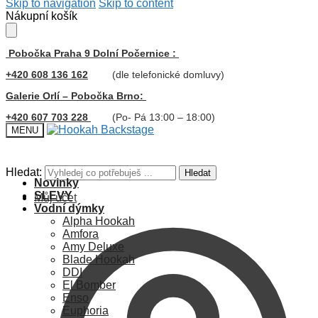
Skip to navigation
Skip to content
Nákupní košík
Pobočka Praha 9 Dolní Počernice :
+420 608 136 162
(dle telefonické domluvy)
Galerie Orlí – Pobočka Brno:
+420 607 703 228
(Po- Pá 13:00 – 18:00)
MENU
Hledat:
Hledat
Novinky
SLEVY
Můj účet
Vodní dýmky
Alpha Hookah
Amfora
Amy Deluxe
Blade Hookah
DDI
El Bomber
Enso
Euphoria