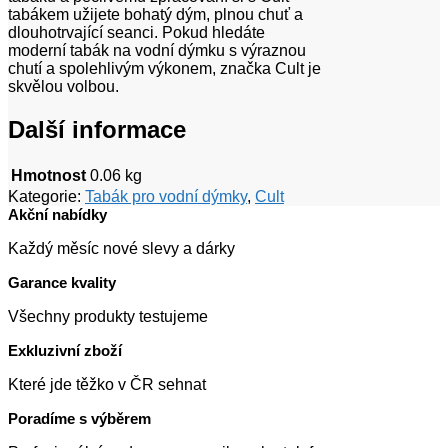
tabákem užijete bohatý dým, plnou chuť a
dlouhotrvající seanci. Pokud hledáte
moderní tabák na vodní dýmku s výraznou
chutí a spolehlivým výkonem, značka Cult je
skvělou volbou.
Další informace
Hmotnost
0.06 kg
Kategorie:
Tabák pro vodní dýmky
,
Cult
Akční nabídky
Každý měsíc nové slevy a dárky
Garance kvality
Všechny produkty testujeme
Exkluzivní zboží
Které jde těžko v ČR sehnat
Poradíme s výběrem