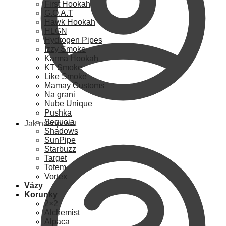
First Hookah
G.O.A.T
Hawk Hookah
HLGN
Hydrogen Pipes
Izzy Smoke
Karma Hookah
KT Smoke
Like Smoke
Mamay Customs
Na grani
Nube Unique
Pushka
Sequoia
Jak nakupovat
Shadows
SunPipe
Starbuzz
Target
Totem
Vortex
Vázy
Korunky
2×2
Alchemist
Alpaca