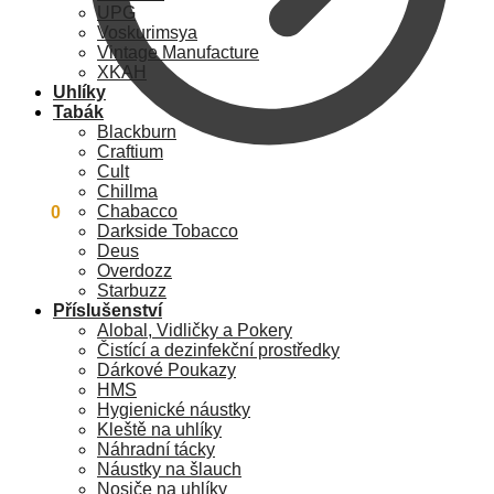
UPG
Voskurimsya
Vintage Manufacture
XKAH
Uhlíky
Tabák
Blackburn
Craftium
Cult
Chillma
Chabacco
0
Kč
0
Darkside Tobacco
Deus
Overdozz
Starbuzz
Příslušenství
Alobal, Vidličky a Pokery
Čistící a dezinfekční prostředky
Dárkové Poukazy
HMS
Hygienické náustky
Kleště na uhlíky
Náhradní tácky
Náustky na šlauch
Nosiče na uhlíky