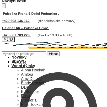
Skip
Skip
Nákupní košík
to
to
navigation
content
Pobočka Praha 9 Dolní Počernice :
+420 608 136 162
(dle telefonické domluvy)
Galerie Orlí – Pobočka Brno:
+420 607 703 228
(Po- Pá 13:00 – 18:00)
MENU
Hledat:
Hledat
Novinky
SLEVY
Můj účet
Vodní dýmky
Alpha Hookah
Amfora
Amy Deluxe
Blade Hookah
DDI
El Bomber
Enso
Euphoria
First Hookah