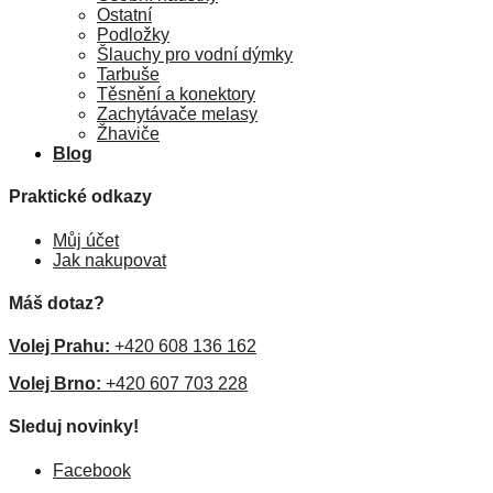
Ostatní
Podložky
Šlauchy pro vodní dýmky
Tarbuše
Těsnění a konektory
Zachytávače melasy
Žhaviče
Blog
Praktické odkazy
Můj účet
Jak nakupovat
Máš dotaz?
Volej Prahu:
+420 608 136 162
Volej Brno:
+420 607 703 228
Sleduj novinky!
Facebook