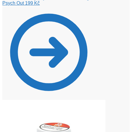
Psych Out
199
Kč