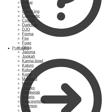
Artbar
Brat
Clay King
Conceptic
Cosmo
Darkside
DJO
Forma
Fox
Fugo
Glina
Pokladna
Japona
Jookah
Karma bowl
Katuro
Kolos
Kong
Maklaud
Moon
Oblako
Smokelab
Solaris
Spacesmoke
Telamon
UPG