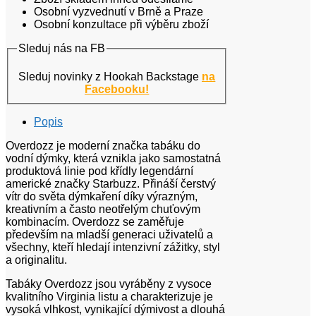
Osobní vyzvednutí v Brně a Praze
Osobní konzultace při výběru zboží
Sleduj nás na FB
Sleduj novinky z Hookah Backstage
na
Facebooku!
Popis
Overdozz je moderní značka tabáku do
vodní dýmky, která vznikla jako samostatná
produktová linie pod křídly legendární
americké značky Starbuzz. Přináší čerstvý
vítr do světa dýmkaření díky výrazným,
kreativním a často neotřelým chuťovým
kombinacím. Overdozz se zaměřuje
především na mladší generaci uživatelů a
všechny, kteří hledají intenzivní zážitky, styl
a originalitu.
Tabáky Overdozz jsou vyráběny z vysoce
kvalitního Virginia listu a charakterizuje je
vysoká vlhkost, vynikající dýmivost a dlouhá