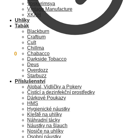
Voskurimsya
Vintage Manufacture
XKAH
Uhlíky
Tabák
Blackburn
Craftium
Cult
Chillma
Chabacco
0
Kč
0
Darkside Tobacco
Deus
Overdozz
Starbuzz
Příslušenství
Alobal, Vidličky a Pokery
Čistící a dezinfekční prostředky
Dárkové Poukazy
HMS
Hygienické náustky
Kleště na uhlíky
Náhradní tácky
Náustky na šlauch
Nosiče na uhlíky
Osobní náustky