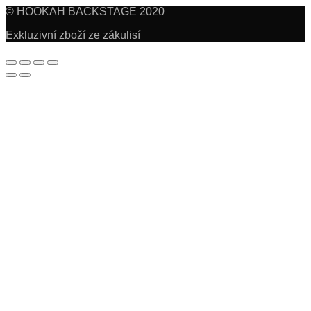
© HOOKAH BACKSTAGE 2020
Exkluzivní zboží ze zákulisí