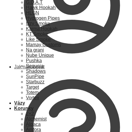
G.O.A.T
Hawk Hookah
HLGN
Hydrogen Pipes
Izzy Smoke
Karma Hookah
KT Smoke
Like Smoke
Mamay Customs
Na grani
Nube Unique
Pushka
Sequoia
Jak nakupovat
Shadows
SunPipe
Starbuzz
Target
Totem
Vortex
Vázy
Korunky
2×2
Alchemist
Alpaca
Amfora