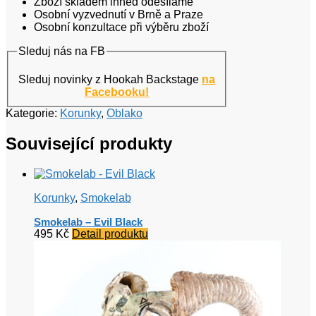
Zboží skladem ihned odesíláme
Osobní vyzvednutí v Brně a Praze
Osobní konzultace při výběru zboží
Sleduj nás na FB
Sleduj novinky z Hookah Backstage
na
Facebooku!
Kategorie:
Korunky
,
Oblako
Související produkty
Korunky
,
Smokelab
Smokelab – Evil Black
495
Kč
Detail produktu