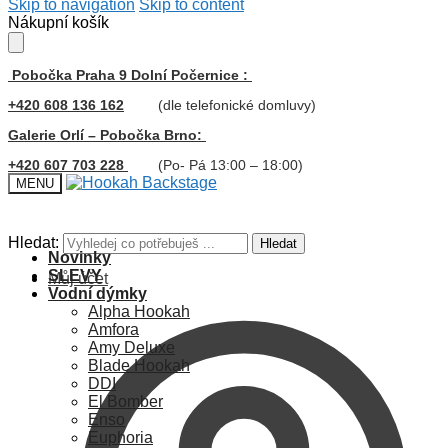
Skip to navigation
Skip to content
Nákupní košík
Pobočka Praha 9 Dolní Počernice :
+420 608 136 162
(dle telefonické domluvy)
Galerie Orlí – Pobočka Brno:
+420 607 703 228
(Po- Pá 13:00 – 18:00)
MENU
Hledat:
Hledat
Novinky
SLEVY
Můj účet
Vodní dýmky
Alpha Hookah
Amfora
Amy Deluxe
Blade Hookah
DDI
El Bomber
Enso
Euphoria