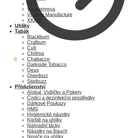
UPG
Voskurimsya
Vintage Manufacture
XKAH
Uhlíky
Tabák
Blackburn
Craftium
Cult
Chillma
Chabacco
0
Kč
0
Darkside Tobacco
Deus
Overdozz
Starbuzz
Příslušenství
Alobal, Vidličky a Pokery
Čistící a dezinfekční prostředky
Dárkové Poukazy
HMS
Hygienické náustky
Kleště na uhlíky
Náhradní tácky
Náustky na šlauch
Nosiče na uhlíky