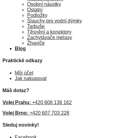
Osobní náustky
Ostatní
Podložky
Šlauchy pro vodní dýmky
Tarbuše
Těsnění a konektory
Zachytávače melasy
Žhaviče
Blog
Praktické odkazy
Můj účet
Jak nakupovat
Máš dotaz?
Volej Prahu:
+420 608 136 162
Volej Brno:
+420 607 703 228
Sleduj novinky!
Facebook