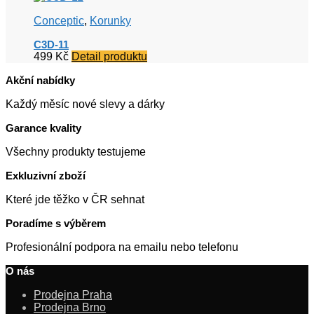
Conceptic
,
Korunky
C3D-11
499
Kč
Detail produktu
Akční nabídky
Každý měsíc nové slevy a dárky
Garance kvality
Všechny produkty testujeme
Exkluzivní zboží
Které jde těžko v ČR sehnat
Poradíme s výběrem
Profesionální podpora na emailu nebo telefonu
O nás
Prodejna Praha
Prodejna Brno