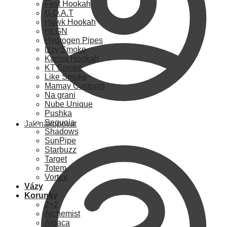
First Hookah
G.O.A.T
Hawk Hookah
HLGN
Hydrogen Pipes
Izzy Smoke
Karma Hookah
KT Smoke
Like Smoke
Mamay Customs
Na grani
Nube Unique
Pushka
Sequoia
Jak nakupovat
Shadows
SunPipe
Starbuzz
Target
Totem
Vortex
Vázy
Korunky
2×2
Alchemist
Alpaca