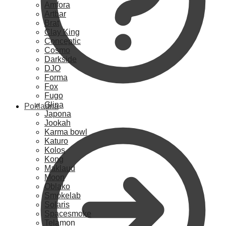
Amfora
Artbar
Brat
Clay King
Conceptic
Cosmo
Darkside
DJO
Forma
Fox
Fugo
Glina
Pokladna
Japona
Jookah
Karma bowl
Katuro
Kolos
Kong
Maklaud
Moon
Oblako
Smokelab
Solaris
Spacesmoke
Telamon