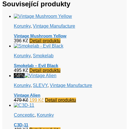
Související produkty
Korunky
,
Vintage Manufacture
Vintage Mushroom Yellow
396
Kč
Detail produktu
Korunky
,
Smokelab
Smokelab – Evil Black
495
Kč
Detail produktu
-58%
Korunky
,
SLEVY
,
Vintage Manufacture
Vintage Alien
Původní
Aktuální
479
Kč
199
Kč
Detail produktu
cena
cena
byla:
je:
Conceptic
,
Korunky
479 Kč.
199 Kč.
C3D-11