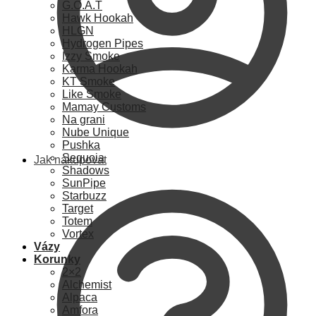
G.O.A.T
Hawk Hookah
HLGN
Hydrogen Pipes
Izzy Smoke
Karma Hookah
KT Smoke
Like Smoke
Mamay Customs
Na grani
Nube Unique
Pushka
Sequoia
Jak nakupovat
Shadows
SunPipe
Starbuzz
Target
Totem
Vortex
Vázy
Korunky
2×2
Alchemist
Alpaca
Amfora