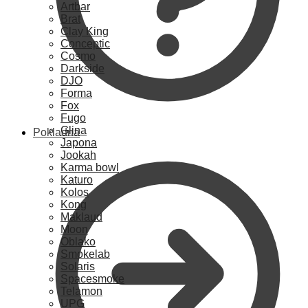
Artbar
Brat
Clay King
Conceptic
Cosmo
Darkside
DJO
Forma
Fox
Fugo
Glina
Pokladna
Japona
Jookah
Karma bowl
Katuro
Kolos
Kong
Maklaud
Moon
Oblako
Smokelab
Solaris
Spacesmoke
Telamon
UPG