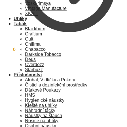
Voskurimsya
Vintage Manufacture
XKAH
Uhlíky
Tabák
Blackburn
Craftium
Cult
Chillma
Chabacco
0
Kč
0
Darkside Tobacco
Deus
Overdozz
Starbuzz
Příslušenství
Alobal, Vidličky a Pokery
Čistící a dezinfekční prostředky
Dárkové Poukazy
HMS
Hygienické náustky
Kleště na uhlíky
Náhradní tácky
Náustky na šlauch
Nosiče na uhlíky
Osobní náustky