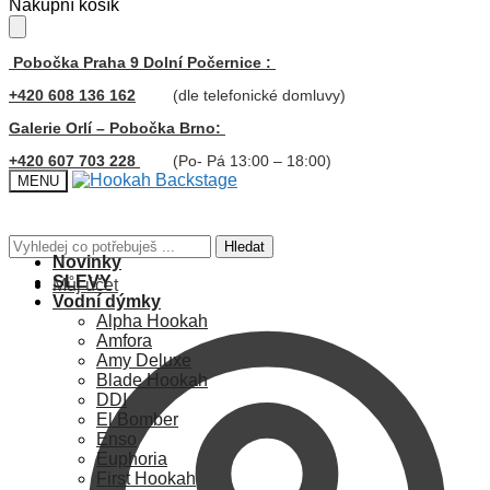
Skip
Skip
Nákupní košík
to
to
navigation
content
Pobočka Praha 9 Dolní Počernice :
+420 608 136 162
(dle telefonické domluvy)
Galerie Orlí – Pobočka Brno:
+420 607 703 228
(Po- Pá 13:00 – 18:00)
MENU
Hledat:
Hledat
Novinky
SLEVY
Můj účet
Vodní dýmky
Alpha Hookah
Amfora
Amy Deluxe
Blade Hookah
DDI
El Bomber
Enso
Euphoria
First Hookah