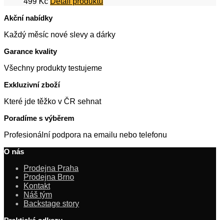
499
Kč
Detail produktu
Akční nabídky
Každý měsíc nové slevy a dárky
Garance kvality
Všechny produkty testujeme
Exkluzivní zboží
Které jde těžko v ČR sehnat
Poradíme s výběrem
Profesionální podpora na emailu nebo telefonu
O nás
Prodejna Praha
Prodejna Brno
Kontakt
Náš tým
Backstage story