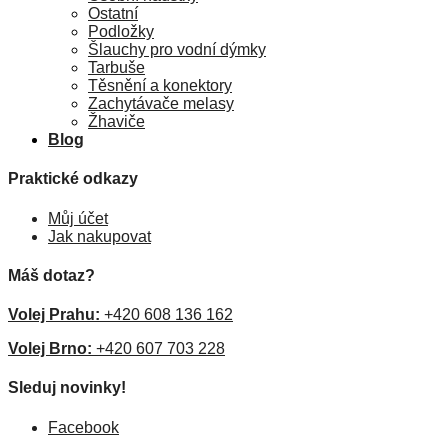
Ostatní
Podložky
Šlauchy pro vodní dýmky
Tarbuše
Těsnění a konektory
Zachytávače melasy
Žhaviče
Blog
Praktické odkazy
Můj účet
Jak nakupovat
Máš dotaz?
Volej Prahu:
+420 608 136 162
Volej Brno:
+420 607 703 228
Sleduj novinky!
Facebook