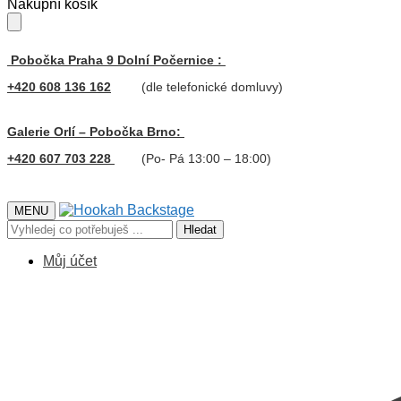
Skip
Skip
Nákupní košík
to
to
navigation
content
Pobočka Praha 9 Dolní Počernice :
+420 608 136 162
(dle telefonické domluvy)
Galerie Orlí – Pobočka Brno:
+420 607 703 228
(Po- Pá 13:00 – 18:00)
MENU
Hledat:
Hledat
Můj účet