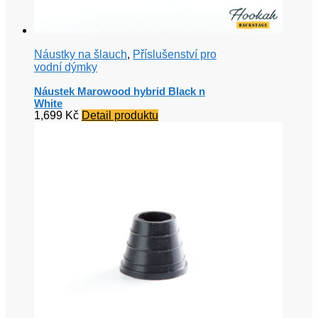
Náustky na šlauch
,
Příslušenství pro
vodní dýmky
Náustek Marowood hybrid Black n
White
1,699
Kč
Detail produktu