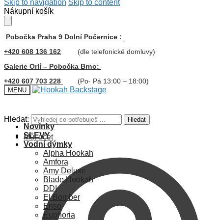
Skip to navigation
Skip to content
Nákupní košík
Pobočka Praha 9 Dolní Počernice :
+420 608 136 162
(dle telefonické domluvy)
Galerie Orlí – Pobočka Brno:
+420 607 703 228
(Po- Pá 13:00 – 18:00)
MENU
Hledat:
Hledat
Novinky
SLEVY
Můj účet
Vodní dýmky
Alpha Hookah
Amfora
Amy Deluxe
Blade Hookah
DDI
El Bomber
Enso
Euphoria