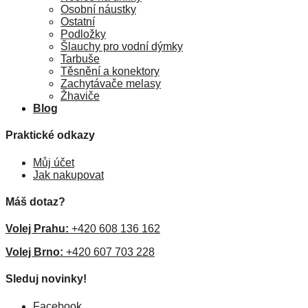
Osobní náustky
Ostatní
Podložky
Šlauchy pro vodní dýmky
Tarbuše
Těsnění a konektory
Zachytávače melasy
Žhaviče
Blog
Praktické odkazy
Můj účet
Jak nakupovat
Máš dotaz?
Volej Prahu:
+420 608 136 162
Volej Brno:
+420 607 703 228
Sleduj novinky!
Facebook