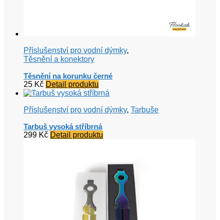
Příslušenství pro vodní dýmky
,
Těsnění a konektory
Těsnění na korunku černé
25
Kč
Detail produktu
Příslušenství pro vodní dýmky
,
Tarbuše
Tarbuš vysoká stříbrná
299
Kč
Detail produktu