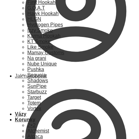
First Hookah
G.O.A.T
Hawk Hookah
HLGN
Hydrogen Pipes
Izzy Smoke
Karma Hookah
KT Smoke
Like Smoke
Mamay Customs
Na grani
Nube Unique
Pushka
Sequoia
Jak nakupovat
Shadows
SunPipe
Starbuzz
Target
Totem
Vortex
Vázy
Korunky
2×2
Alchemist
Alpaca