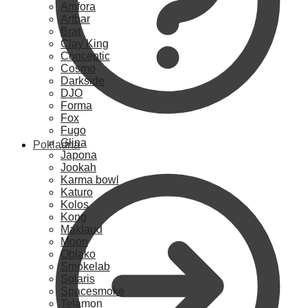
Amfora
Artbar
Brat
Clay King
Conceptic
Cosmo
Darkside
DJO
Forma
Fox
Fugo
Glina
Pokladna
Japona
Jookah
Karma bowl
Katuro
Kolos
Kong
Maklaud
Moon
Oblako
Smokelab
Solaris
Spacesmoke
Telamon