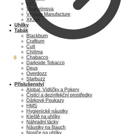
UPG
Voskurimsya
Vintage Manufacture
XKAH
Uhlíky
Tabák
Blackburn
Craftium
Cult
Chillma
Chabacco
0
Kč
0
Darkside Tobacco
Deus
Overdozz
Starbuzz
Příslušenství
Alobal, Vidličky a Pokery
Čistící a dezinfekční prostředky
Dárkové Poukazy
HMS
Hygienické náustky
Kleště na uhlíky
Náhradní tácky
Náustky na šlauch
Nosiče na uhlíky