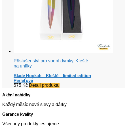
Příslušenství pro vodní dýmky
,
Kleště
na uhlíky
Blade Hookah – Kleště – limited edition
Perleťové
575
Kč
Detail produktu
Akční nabídky
Každý měsíc nové slevy a dárky
Garance kvality
Všechny produkty testujeme