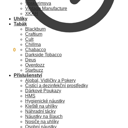
Voskurimsya
Vintage Manufacture
XKAH
Uhlíky
Tabák
Blackburn
Craftium
Cult
Chillma
Chabacco
0
Kč
0
Darkside Tobacco
Deus
Overdozz
Starbuzz
Příslušenství
Alobal, Vidličky a Pokery
Čistící a dezinfekční prostředky
Dárkové Poukazy
HMS
Hygienické náustky
Kleště na uhlíky
Náhradní tácky
Náustky na šlauch
Nosiče na uhlíky
Osobní náustky