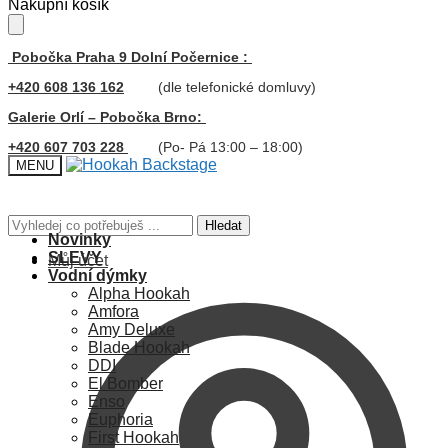
Skip
Skip
Nákupní košík
to
to
navigation
content
Pobočka Praha 9 Dolní Počernice :
+420 608 136 162
(dle telefonické domluvy)
Galerie Orlí – Pobočka Brno:
+420 607 703 228
(Po- Pá 13:00 – 18:00)
MENU
Hledat:
Hledat
Novinky
SLEVY
Můj účet
Vodní dýmky
Alpha Hookah
Amfora
Amy Deluxe
Blade Hookah
DDI
El Bomber
Enso
Euphoria
First Hookah