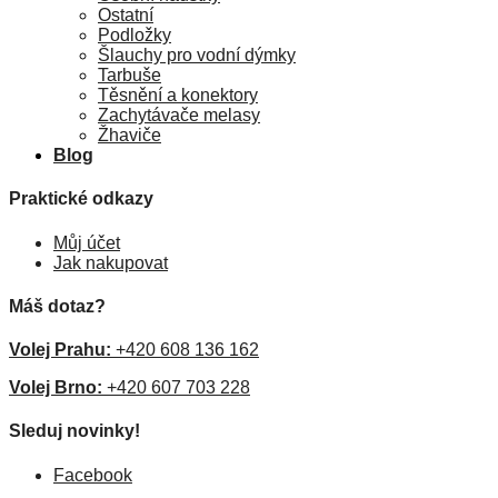
Ostatní
Podložky
Šlauchy pro vodní dýmky
Tarbuše
Těsnění a konektory
Zachytávače melasy
Žhaviče
Blog
Praktické odkazy
Můj účet
Jak nakupovat
Máš dotaz?
Volej Prahu:
+420 608 136 162
Volej Brno:
+420 607 703 228
Sleduj novinky!
Facebook