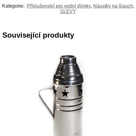
Kategorie:
Příslušenství pro vodní dýmky
,
Náustky na šlauch
,
SLEVY
Související produkty