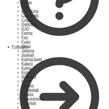
Artbar
Brat
Clay King
Conceptic
Cosmo
Darkside
DJO
Forma
Fox
Fugo
Glina
Pokladna
Japona
Jookah
Karma bowl
Katuro
Kolos
Kong
Maklaud
Moon
Oblako
Smokelab
Solaris
Spacesmoke
Telamon
UPG