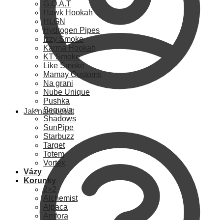
G.O.A.T
Hawk Hookah
HLGN
Hydrogen Pipes
Izzy Smoke
Karma Hookah
KT Smoke
Like Smoke
Mamay Customs
Na grani
Nube Unique
Pushka
Sequoia
Jak nakupovat
Shadows
SunPipe
Starbuzz
Target
Totem
Vortex
Vázy
Korunky
2×2
Alchemist
Alpaca
Amfora