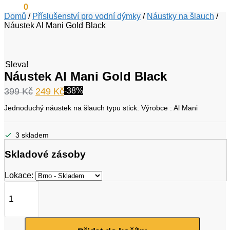
0
Kč
0
Domů
/
Příslušenství pro vodní dýmky
/
Náustky na šlauch
/
Náustek Al Mani Gold Black
Sleva!
Náustek Al Mani Gold Black
Původní
Aktuální
399
Kč
249
Kč
-38%
cena
cena
Jednoduchý náustek na šlauch typu stick. Výrobce : Al Mani
byla:
je:
399 Kč.
249 Kč.
3 skladem
Skladové zásoby
Lokace:
Náustek
Al
Mani
Gold
Black