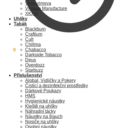
Voskurimsya
Vintage Manufacture
XKAH
Uhlíky
Tabák
Blackburn
Craftium
Cult
Chillma
Chabacco
0
Kč
0
Darkside Tobacco
Deus
Overdozz
Starbuzz
Příslušenství
Alobal, Vidličky a Pokery
Čistící a dezinfekční prostředky
Dárkové Poukazy
HMS
Hygienické náustky
Kleště na uhlíky
Náhradní tácky
Náustky na šlauch
Nosiče na uhlíky
Osobní náustky