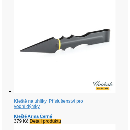
Kleště na uhlíky
,
Příslušenství pro
vodní dýmky
Kleště Arma Černé
379
Kč
Detail produktu