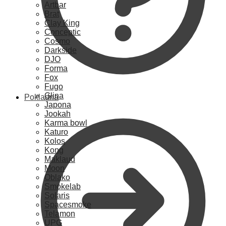
Artbar
Brat
Clay King
Conceptic
Cosmo
Darkside
DJO
Forma
Fox
Fugo
Glina
Pokladna
Japona
Jookah
Karma bowl
Katuro
Kolos
Kong
Maklaud
Moon
Oblako
Smokelab
Solaris
Spacesmoke
Telamon
UPG