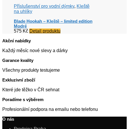
Příslušenství pro vodní dýmky
,
Kleště
na uhlíky
Blade Hookah – Kleště – limited edition
Modré
575
Kč
Detail produktu
Akční nabídky
Každý měsíc nové slevy a dárky
Garance kvality
Všechny produkty testujeme
Exkluzivní zboží
Které jde těžko v ČR sehnat
Poradíme s výběrem
Profesionální podpora na emailu nebo telefonu
O nás
Prodejna Praha