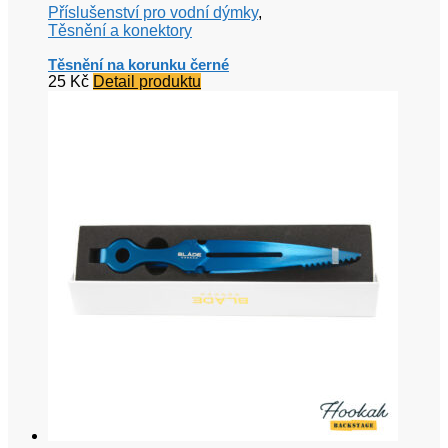
Příslušenství pro vodní dýmky
,
Těsnění a konektory
Těsnění na korunku černé
25
Kč
Detail produktu