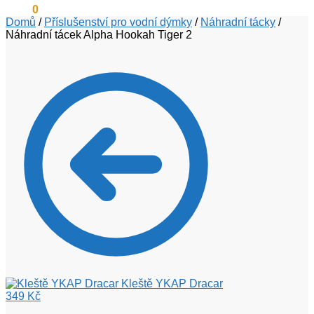
0
Kč
0
Domů
/
Příslušenství pro vodní dýmky
/
Náhradní tácky
/
Náhradní tácek Alpha Hookah Tiger 2
Kleště YKAP Dracar
349
Kč