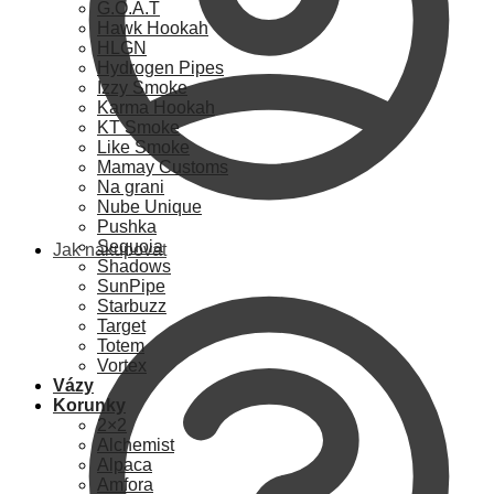
G.O.A.T
Hawk Hookah
HLGN
Hydrogen Pipes
Izzy Smoke
Karma Hookah
KT Smoke
Like Smoke
Mamay Customs
Na grani
Nube Unique
Pushka
Sequoia
Jak nakupovat
Shadows
SunPipe
Starbuzz
Target
Totem
Vortex
Vázy
Korunky
2×2
Alchemist
Alpaca
Amfora