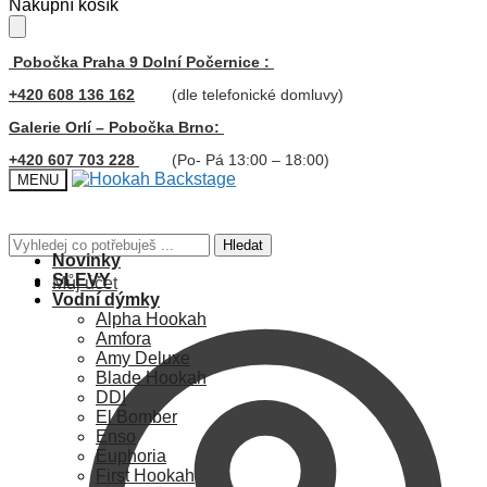
Skip
Skip
Nákupní košík
to
to
navigation
content
Pobočka Praha 9 Dolní Počernice :
+420 608 136 162
(dle telefonické domluvy)
Galerie Orlí – Pobočka Brno:
+420 607 703 228
(Po- Pá 13:00 – 18:00)
MENU
Hledat:
Hledat
Novinky
SLEVY
Můj účet
Vodní dýmky
Alpha Hookah
Amfora
Amy Deluxe
Blade Hookah
DDI
El Bomber
Enso
Euphoria
First Hookah