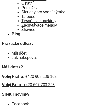
Ostatní
Podložky
Šlauchy pro vodní dýmky
Tarbuše
Těsnění a konektory
Zachytávače melasy
Žhaviče
Blog
Praktické odkazy
Můj účet
Jak nakupovat
Máš dotaz?
Volej Prahu:
+420 608 136 162
Volej Brno:
+420 607 703 228
Sleduj novinky!
Facebook