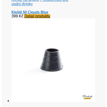
vodní dýmky
Kleště 50 Clouds Blue
399
Kč
Detail produktu