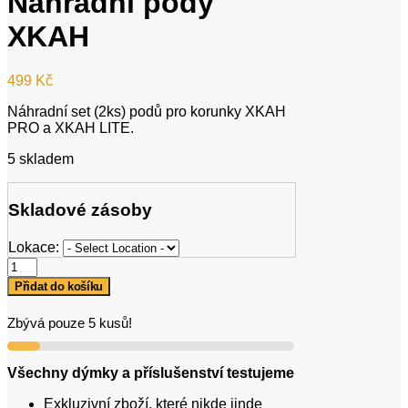
Náhradní pody
XKAH
499
Kč
Náhradní set (2ks) podů pro korunky XKAH
PRO a XKAH LITE.
5 skladem
Skladové zásoby
Lokace:
Náhradní
pody
Přidat do košíku
XKAH
množství
Zbývá pouze 5 kusů!
Všechny dýmky a příslušenství testujeme
Exkluzivní zboží, které nikde jinde