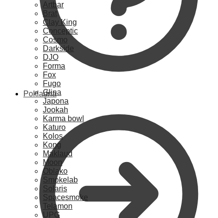
Artbar
Brat
Clay King
Conceptic
Cosmo
Darkside
DJO
Forma
Fox
Fugo
Glina
Pokladna
Japona
Jookah
Karma bowl
Katuro
Kolos
Kong
Maklaud
Moon
Oblako
Smokelab
Solaris
Spacesmoke
Telamon
UPG