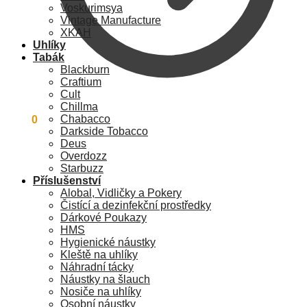
Voskurimsya
Vintage Manufacture
XKAH
Uhlíky
Tabák
Blackburn
Craftium
Cult
Chillma
Chabacco
0
Kč
0
Darkside Tobacco
Deus
Overdozz
Starbuzz
Příslušenství
Alobal, Vidličky a Pokery
Čistící a dezinfekční prostředky
Dárkové Poukazy
HMS
Hygienické náustky
Kleště na uhlíky
Náhradní tácky
Náustky na šlauch
Nosiče na uhlíky
Osobní náustky