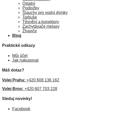
Ostatní
Podložky
Šlauchy pro vodní dýmky
Tarbuše
Těsnění a konektory
Zachytávače melasy
Žhaviče
Blog
Praktické odkazy
Můj účet
Jak nakupovat
Máš dotaz?
Volej Prahu:
+420 608 136 162
Volej Brno:
+420 607 703 228
Sleduj novinky!
Facebook