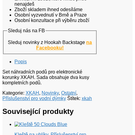
nenajdeš
Zboží skladem ihned odesíláme
Osobní vyzvednutí v Brně a Praze
Osobní konzultace při výběru zboží
Sleduj nás na FB
Sleduj novinky z Hookah Backstage
na
Facebooku!
Popis
Set náhradních podů pro elektronické
korunky XKAH. Sada obsahuje dva kusy
kompletních podů.
Kategorie:
XKAH
,
Novinky
,
Ostatní
,
Příslušenství pro vodní dýmky
Štítek:
xkah
Související produkty
Kleště na uhlíky
,
Příslušenství pro