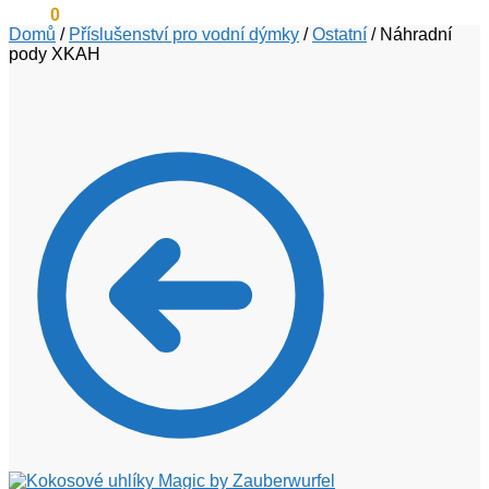
0
Kč
0
Domů
/
Příslušenství pro vodní dýmky
/
Ostatní
/
Náhradní
pody XKAH