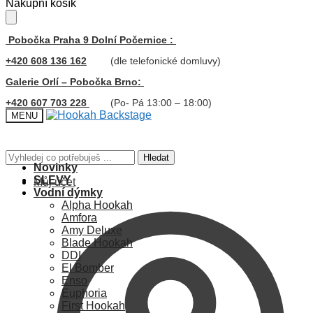
Skip
Skip
Nákupní košík
to
to
navigation
content
Pobočka Praha 9 Dolní Počernice :
+420 608 136 162
(dle telefonické domluvy)
Galerie Orlí – Pobočka Brno:
+420 607 703 228
(Po- Pá 13:00 – 18:00)
MENU
Hledat:
Hledat
Novinky
SLEVY
Můj účet
Vodní dýmky
Alpha Hookah
Amfora
Amy Deluxe
Blade Hookah
DDI
El Bomber
Enso
Euphoria
First Hookah