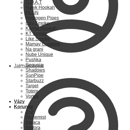
G.O.A.T
Hawk Hookah
HLGN
Hydrogen Pipes
Izzy Smoke
Karma Hookah
KT Smoke
Like Smoke
Mamay Customs
Na grani
Nube Unique
Pushka
Sequoia
Jak nakupovat
Shadows
SunPipe
Starbuzz
Target
Totem
Vortex
Vázy
Korunky
2×2
Alchemist
Alpaca
Amfora