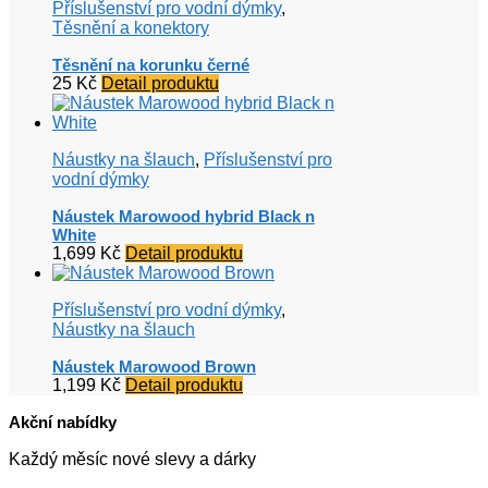
Příslušenství pro vodní dýmky
,
Těsnění a konektory
Těsnění na korunku černé
25
Kč
Detail produktu
Náustky na šlauch
,
Příslušenství pro
vodní dýmky
Náustek Marowood hybrid Black n
White
1,699
Kč
Detail produktu
Příslušenství pro vodní dýmky
,
Náustky na šlauch
Náustek Marowood Brown
1,199
Kč
Detail produktu
Akční nabídky
Každý měsíc nové slevy a dárky