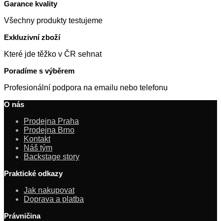
Garance kvality
Všechny produkty testujeme
Exkluzivní zboží
Které jde těžko v ČR sehnat
Poradíme s výběrem
Profesionální podpora na emailu nebo telefonu
O nás
Prodejna Praha
Prodejna Brno
Kontakt
Náš tým
Backstage story
Praktické odkazy
Jak nakupovat
Doprava a platba
Právničina